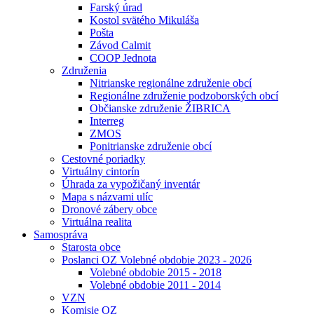
Farský úrad
Kostol svätého Mikuláša
Pošta
Závod Calmit
COOP Jednota
Združenia
Nitrianske regionálne združenie obcí
Regionálne združenie podzoborských obcí
Občianske združenie ŽIBRICA
Interreg
ZMOS
Ponitrianske združenie obcí
Cestovné poriadky
Virtuálny cintorín
Úhrada za vypožičaný inventár
Mapa s názvami ulíc
Dronové zábery obce
Virtuálna realita
Samospráva
Starosta obce
Poslanci OZ Volebné obdobie 2023 - 2026
Volebné obdobie 2015 - 2018
Volebné obdobie 2011 - 2014
VZN
Komisie OZ