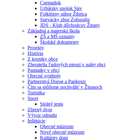
Csemadok
Urbársky spolok Sire
Folklórny súbor Žibrica
Spevácky zbor Zoboralja
JDS - Klub dôchodcov Žirany
Základná a materská škola
ZŠ a MŠ oznamy
Školské dokumenty
Projekty
História
Z kroniky obce
Zberatelia ľudových piesní v našej obci
Pamiatky v obci
Obecné symboly
Partnerstvá Dorog a Papkeszi
Čím sa môžeme pochváliť v Žiranoch
Turistika
Sport
Stolný tenis
Zberný dvor
Vývoz odpadu
Inštitúcie
Obecné múzeum
Nové obecné múzeum
Kultúrny dom