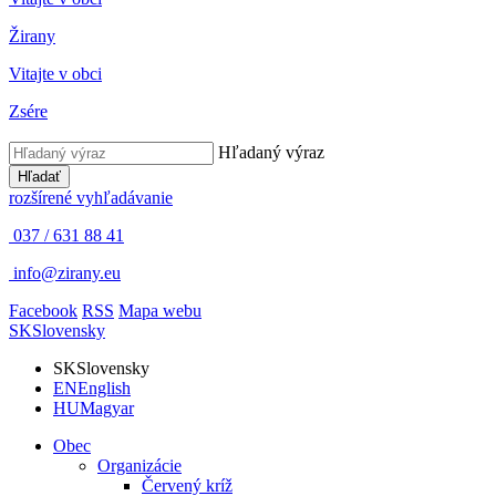
Žirany
Vitajte v obci
Zsére
Hľadaný výraz
Hľadať
rozšírené vyhľadávanie
037 / 631 88 41
info@zirany.eu
Facebook
RSS
Mapa webu
SK
Slovensky
SK
Slovensky
EN
English
HU
Magyar
Obec
Organizácie
Červený kríž