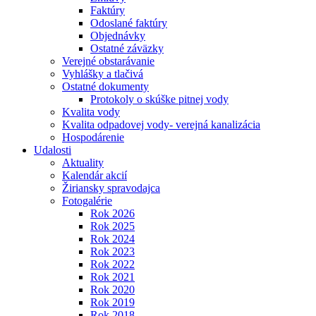
Faktúry
Odoslané faktúry
Objednávky
Ostatné záväzky
Verejné obstarávanie
Vyhlášky a tlačivá
Ostatné dokumenty
Protokoly o skúške pitnej vody
Kvalita vody
Kvalita odpadovej vody- verejná kanalizácia
Hospodárenie
Udalosti
Aktuality
Kalendár akcií
Žiriansky spravodajca
Fotogalérie
Rok 2026
Rok 2025
Rok 2024
Rok 2023
Rok 2022
Rok 2021
Rok 2020
Rok 2019
Rok 2018