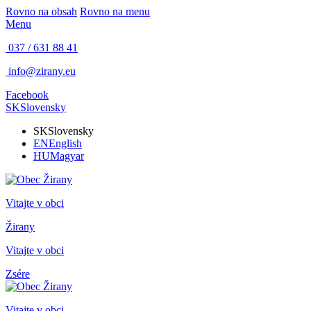
Rovno na obsah
Rovno na menu
Menu
037 / 631 88 41
info@zirany.eu
Facebook
SK
Slovensky
SK
Slovensky
EN
English
HU
Magyar
Vitajte v obci
Žirany
Vitajte v obci
Zsére
Vitajte v obci