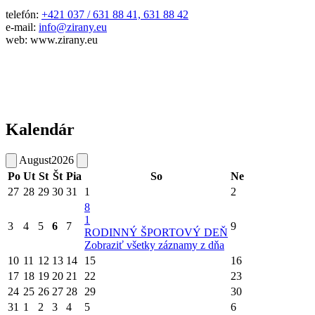
telefón:
+421 037 / 631 88 41, 631 88 42
e-mail:
info@zirany.eu
web: www.zirany.eu
Kalendár
August
2026
Po
Ut
St
Št
Pia
So
Ne
27
28
29
30
31
1
2
8
1
3
4
5
6
7
9
RODINNÝ ŠPORTOVÝ DEŇ
Zobraziť všetky záznamy z dňa
10
11
12
13
14
15
16
17
18
19
20
21
22
23
24
25
26
27
28
29
30
31
1
2
3
4
5
6