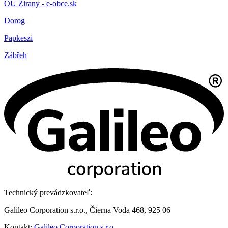
OÚ Žirany - e-obce.sk
Dorog
Papkeszi
Zábřeh
Technický prevádzkovateľ:
Galileo Corporation s.r.o., Čierna Voda 468, 925 06
Kontakt:
Galileo Corporation s.r.o.