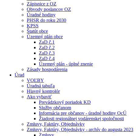
Zápisnice z OZ
Obvody poslancov OZ
Úradné hodiny
PHSR do roku 2030
KPSS
Štatút obce
Územný plán obce
ZaD č.1
ZaD č.2
ZaD č.3
ZaD č.4
Územný plán - úplné znenie
Zásady hospodárenia
Úrad
VOĽBY
Úradná tabuľa
Hlavný kontrolór
Ako vybaviť
Prevádzkový poriadok KD
Služby občanom
Informácia pre občanov - úradné hodiny OcÚ
Žiadosti regionálnej vodárenskej spoločnosti
Zmluvy, Faktúry, Objednávky
Zmluvy, Faktúry, Objednávky - archív do augusta 2023
Zmluvy