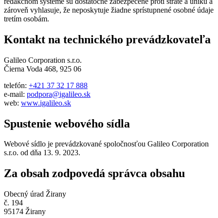
redakčnom systéme sú dostatočne zabezpečené proti strate a úniku a
zároveň vyhlasuje, že neposkytuje žiadne sprístupnené osobné údaje
tretím osobám.
Kontakt na technického prevádzkovateľa
Galileo Corporation s.r.o.
Čierna Voda 468, 925 06
telefón:
+421 37 32 17 888
e-mail:
podpora@igalileo.sk
web:
www.igalileo.sk
Spustenie webového sídla
Webové sídlo je prevádzkované spoločnosťou Galileo Corporation
s.r.o. od dňa 13. 9. 2023.
Za obsah zodpovedá správca obsahu
Obecný úrad Žirany
č. 194
95174 Žirany