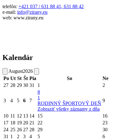
telefón:
+421 037 / 631 88 41, 631 88 42
e-mail:
info@zirany.eu
web: www.zirany.eu
Kalendár
August
2026
Po
Ut
St
Št
Pia
So
Ne
27
28
29
30
31
1
2
8
1
3
4
5
6
7
9
RODINNÝ ŠPORTOVÝ DEŇ
Zobraziť všetky záznamy z dňa
10
11
12
13
14
15
16
17
18
19
20
21
22
23
24
25
26
27
28
29
30
31
1
2
3
4
5
6