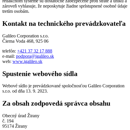
redakčnom systéme sú dostatočne zabezpečené proti strate a úniku a
zároveň vyhlasuje, že neposkytuje žiadne sprístupnené osobné údaje
tretím osobám.
Kontakt na technického prevádzkovateľa
Galileo Corporation s.r.o.
Čierna Voda 468, 925 06
telefón:
+421 37 32 17 888
e-mail:
podpora@igalileo.sk
web:
www.igalileo.sk
Spustenie webového sídla
Webové sídlo je prevádzkované spoločnosťou Galileo Corporation
s.r.o. od dňa 13. 9. 2023.
Za obsah zodpovedá správca obsahu
Obecný úrad Žirany
č. 194
95174 Žirany