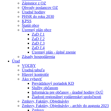
Zápisnice z OZ
Obvody poslancov OZ
Úradné hodiny
PHSR do roku 2030
KPSS
Štatút obce
Územný plán obce
ZaD č.1
ZaD č.2
ZaD č.3
ZaD č.4
Územný plán - úplné znenie
Zásady hospodárenia
Úrad
VOĽBY
Úradná tabuľa
Hlavný kontrolór
Ako vybaviť
Prevádzkový poriadok KD
Služby občanom
Informácia pre občanov - úradné hodiny OcÚ
Žiadosti regionálnej vodárenskej spoločnosti
Zmluvy, Faktúry, Objednávky
Zmluvy, Faktúry, Objednávky - archív do augusta 2023
Zmluvy