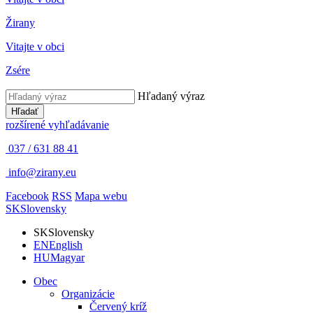
Žirany
Vitajte v obci
Zsére
Hľadaný výraz
Hľadať
rozšírené vyhľadávanie
037 / 631 88 41
info@zirany.eu
Facebook
RSS
Mapa webu
SK
Slovensky
SK
Slovensky
EN
English
HU
Magyar
Obec
Organizácie
Červený kríž