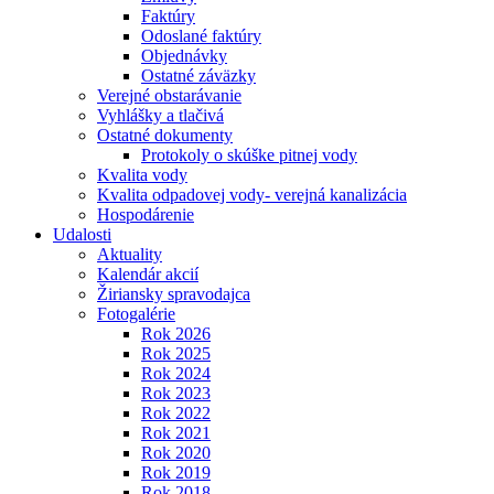
Faktúry
Odoslané faktúry
Objednávky
Ostatné záväzky
Verejné obstarávanie
Vyhlášky a tlačivá
Ostatné dokumenty
Protokoly o skúške pitnej vody
Kvalita vody
Kvalita odpadovej vody- verejná kanalizácia
Hospodárenie
Udalosti
Aktuality
Kalendár akcií
Žiriansky spravodajca
Fotogalérie
Rok 2026
Rok 2025
Rok 2024
Rok 2023
Rok 2022
Rok 2021
Rok 2020
Rok 2019
Rok 2018