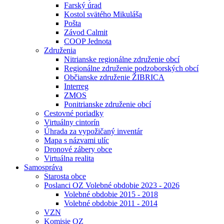
Farský úrad
Kostol svätého Mikuláša
Pošta
Závod Calmit
COOP Jednota
Združenia
Nitrianske regionálne združenie obcí
Regionálne združenie podzoborských obcí
Občianske združenie ŽIBRICA
Interreg
ZMOS
Ponitrianske združenie obcí
Cestovné poriadky
Virtuálny cintorín
Úhrada za vypožičaný inventár
Mapa s názvami ulíc
Dronové zábery obce
Virtuálna realita
Samospráva
Starosta obce
Poslanci OZ Volebné obdobie 2023 - 2026
Volebné obdobie 2015 - 2018
Volebné obdobie 2011 - 2014
VZN
Komisie OZ