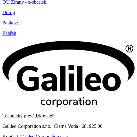
OÚ Žirany - e-obce.sk
Dorog
Papkeszi
Zábřeh
Technický prevádzkovateľ:
Galileo Corporation s.r.o., Čierna Voda 468, 925 06
Kontakt:
Galileo Corporation s.r.o.