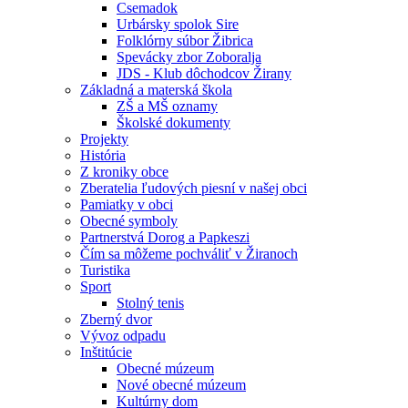
Csemadok
Urbársky spolok Sire
Folklórny súbor Žibrica
Spevácky zbor Zoboralja
JDS - Klub dôchodcov Žirany
Základná a materská škola
ZŠ a MŠ oznamy
Školské dokumenty
Projekty
História
Z kroniky obce
Zberatelia ľudových piesní v našej obci
Pamiatky v obci
Obecné symboly
Partnerstvá Dorog a Papkeszi
Čím sa môžeme pochváliť v Žiranoch
Turistika
Sport
Stolný tenis
Zberný dvor
Vývoz odpadu
Inštitúcie
Obecné múzeum
Nové obecné múzeum
Kultúrny dom