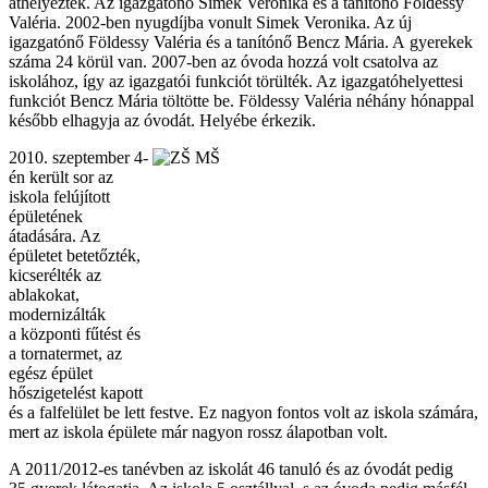
áthelyezték. Az igazgatónő Simek Veronika és a tanítónő Földessy
Valéria. 2002-ben nyugdíjba vonult Simek Veronika. Az új
igazgatónő Földessy Valéria és a tanítónő Bencz Mária. A gyerekek
száma 24 körül van. 2007-ben az óvoda hozzá volt csatolva az
iskolához, így az igazgatói funkciót törülték. Az igazgatóhelyettesi
funkciót Bencz Mária töltötte be. Földessy Valéria néhány hónappal
később elhagyja az óvodát. Helyébe érkezik.
2010. szeptember 4-
én került sor az
iskola felújított
épületének
átadására. Az
épületet betetőzték,
kicserélték az
ablakokat,
modernizálták
a központi fűtést és
a tornatermet, az
egész épület
hőszigetelést kapott
és a falfelület be lett festve. Ez nagyon fontos volt az iskola számára,
mert az iskola épülete már nagyon rossz álapotban volt.
A 2011/2012-es tanévben az iskolát 46 tanuló és az óvodát pedig