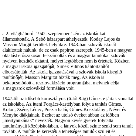
a 2. világháború. 1942. szeptember 1-én az iskolánkat
államosították. A Sebó házaspárt áthelyezték. Koday Lajos és
Masson Margit kerültek helyükre. 1943-ban szlovák iskolát
alakítottak nálunk, de ez csak papíron szerepelt. 1945-ben a magyar
oktatást erőszakosan felszámolták és a magyar tanulókat szlovák
nyelven kezdték oktatni, melyet legtöbben nem is értettek. Közben
a magyar iskola igazgatóját, Simek Vilmos kántortanítót
elbocsátották. Az iskola igazgatásával a szlovák iskola kisegítő
tanítónőjét, Masson Margitot bízták meg. Az iskola is
bekapcsolódott a reszlovakizáció programjába, melynek célja
a magyarok szlovákká formálása volt.
1947-től az idősebb korosztályok (6-tól 8-ig) Gímesre jártak vonattal
az iskolába. Az itteni Forgács-kastélyban folyt a tanítás Gímes,
Kolon, Zsére, Lédec, Puszta határ, Gímes-Kosztolány , Néver és
Menyhe diákjainak. Ezeket az utolsó éveket abban az időben
„mestyankának“ nevezték. Nagyon kevés gyerek folytatta
tanulmányait középiskolában, a lányok közül szinte senki sem tanult
tovább. A tanítók felkeresték a tehetséges tanulók szüleit és