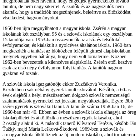
megpróbálták őket rávenni, hogy engedjék gyermekeiket tovább
tanulni, de nem nagy sikerrel. A szülők és az nagyszülők nem
akarták, hogy a tradíciók megszűnjenek, beleértve az öltözködést,
viselkedést, hagyományokat.
1950-ben újra megnyílhatott a magyar iskola. Zsérén a magyar
iskolának két osztályban 95 és a szlovák iskolának egy osztályban
15 tanulója van. 1953-ban összevonták az alsó- és felsőfokú
évfolyamokat, és kialakult a nyolcéves általános iskola. 1960-ban
megkezdték a tanítást az időközben felépült gímesi alapiskolában,
melynek egyetlen hátránya, hogy nem volt tornaterme. Közben
1962-ben bevezették a kilencéves alapiskolát. Zsérén ettől kezdve
csak az első négy évfolyamon folyt tanítás. A tanítók nagyon
gyakran változtak.
A szlovák iskola igazgatónője ekkor Zuzčáková Veronika.
Kezdetben csak néhány gyerek tanult szlovákul. Később, a 60-as
évek elejétől a helyi mészüzemben dolgozó szlovák nemzetiségű
szakmunkások gyermekei ezt jócskán megváltoztatják. Egyre több
zsérei gyerek is szlovákul tanul. A tanulók száma 1958-ban 16, de
1960-ban már 40. Ebben az évben a szlovák iskola elhagyja az öreg
iskolaépületet és átköltözik a mészüzem egyik lakásába, ahol
2 osztály alakul ki. A második tanerő Klívarová Terézia, később Ján
Ťažký, majd Mária Lešková-Škodová. 1969-ben a szlovák és
a magyar iskola átköltöznek az új modern iskolába, ahol tornaterem