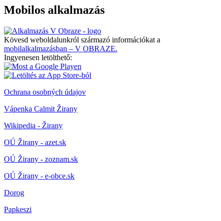
Mobilos alkalmazás
Kövesd weboldalunkról származó információkat a
mobilalkalmazásban – V OBRAZE.
Ingyenesen letölthető:
Ochrana osobných údajov
Vápenka Calmit Žirany
Wikipedia - Žirany
OÚ Žirany - azet.sk
OÚ Žirany - zoznam.sk
OÚ Žirany - e-obce.sk
Dorog
Papkeszi