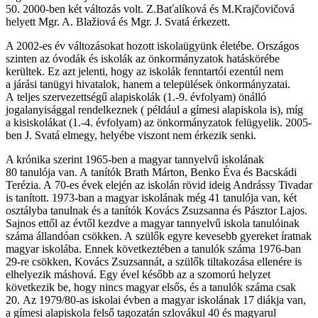
50. 2000-ben két változás volt. Z.Baťalíková és M.Krajčovičová
helyett Mgr. A. Blažiová és Mgr. J. Svatá érkezett.
A 2002-es év változásokat hozott iskolaügyünk életébe. Országos
szinten az óvodák és iskolák az önkormányzatok hatáskörébe
kerültek. Ez azt jelenti, hogy az iskolák fenntartói ezentúl nem
a járási tanügyi hivatalok, hanem a települések önkormányzatai.
A teljes szervezettségű alapiskolák (1.-9. évfolyam) önálló
jogalanyisággal rendelkeznek ( például a gímesi alapiskola is), míg
a kisiskolákat (1.-4. évfolyam) az önkormányzatok felügyelik. 2005-
ben J. Svatá elmegy, helyébe viszont nem érkezik senki.
A krónika szerint 1965-ben a magyar tannyelvű iskolának
80 tanulója van. A tanítók Brath Márton, Benko Éva és Bacskádi
Terézia. A 70-es évek elején az iskolán rövid ideig Andrássy Tivadar
is tanított. 1973-ban a magyar iskolának még 41 tanulója van, két
osztályba tanulnak és a tanítók Kovács Zsuzsanna és Pásztor Lajos.
Sajnos ettől az évtől kezdve a magyar tannyelvű iskola tanulóinak
száma állandóan csökken. A szülők egyre kevesebb gyereket íratnak
magyar iskolába. Ennek következtében a tanulók száma 1976-ban
29-re csökken, Kovács Zsuzsannát, a szülők tiltakozása ellenére is
elhelyezik máshová. Egy ével később az a szomorú helyzet
következik be, hogy nincs magyar elsős, és a tanulók száma csak
20. Az 1979/80-as iskolai évben a magyar iskolának 17 diákja van,
a gímesi alapiskola felső tagozatán szlovákul 40 és magyarul