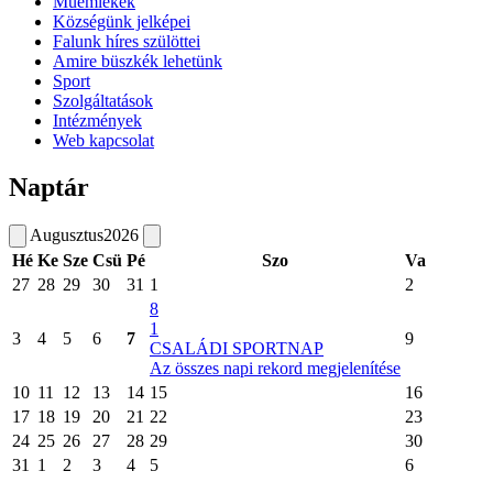
Műemlékek
Községünk jelképei
Falunk híres szülöttei
Amire büszkék lehetünk
Sport
Szolgáltatások
Intézmények
Web kapcsolat
Naptár
Augusztus
2026
Hé
Ke
Sze
Csü
Pé
Szo
Va
27
28
29
30
31
1
2
8
1
3
4
5
6
7
9
CSALÁDI SPORTNAP
Az összes napi rekord megjelenítése
10
11
12
13
14
15
16
17
18
19
20
21
22
23
24
25
26
27
28
29
30
31
1
2
3
4
5
6