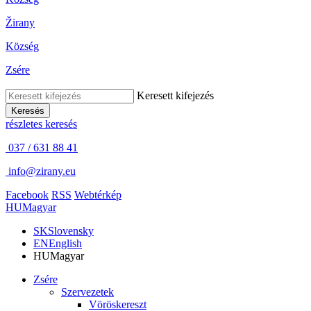
Žirany
Község
Zsére
Keresett kifejezés
Keresés
részletes keresés
037 / 631 88 41
info@zirany.eu
Facebook
RSS
Webtérkép
HU
Magyar
SK
Slovensky
EN
English
HU
Magyar
Zsére
Szervezetek
Vöröskereszt