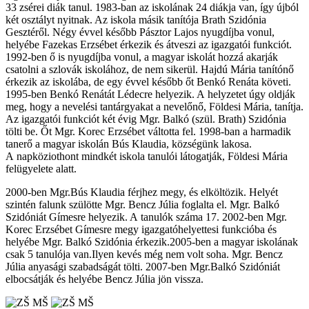
33 zsérei diák tanul. 1983-ban az iskolának 24 diákja van, így újból
két osztályt nyitnak. Az iskola másik tanítója Brath Szidónia
Gesztéről. Négy évvel később Pásztor Lajos nyugdíjba vonul,
helyébe Fazekas Erzsébet érkezik és átveszi az igazgatói funkciót.
1992-ben ő is nyugdíjba vonul, a magyar iskolát hozzá akarják
csatolni a szlovák iskolához, de nem sikerül. Hajdú Mária tanítónő
érkezik az iskolába, de egy évvel később őt Benkó Renáta követi.
1995-ben Benkó Renátát Lédecre helyezik. A helyzetet úgy oldják
meg, hogy a nevelési tantárgyakat a nevelőnő, Földesi Mária, tanítja.
Az igazgatói funkciót két évig Mgr. Balkó (szül. Brath) Szidónia
tölti be. Őt Mgr. Korec Erzsébet váltotta fel. 1998-ban a harmadik
tanerő a magyar iskolán Bús Klaudia, községünk lakosa.
A napköziothont mindkét iskola tanulói látogatják, Földesi Mária
felügyelete alatt.
2000-ben Mgr.Bús Klaudia férjhez megy, és elköltözik. Helyét
szintén falunk szülötte Mgr. Bencz Júlia foglalta el. Mgr. Balkó
Szidóniát Gímesre helyezik. A tanulók száma 17. 2002-ben Mgr.
Korec Erzsébet Gímesre megy igazgatóhelyettesi funkcióba és
helyébe Mgr. Balkó Szidónia érkezik.2005-ben a magyar iskolának
csak 5 tanulója van.Ilyen kevés még nem volt soha. Mgr. Bencz
Júlia anyasági szabadságát tölti. 2007-ben Mgr.Balkó Szidóniát
elbocsátják és helyébe Bencz Júlia jön vissza.