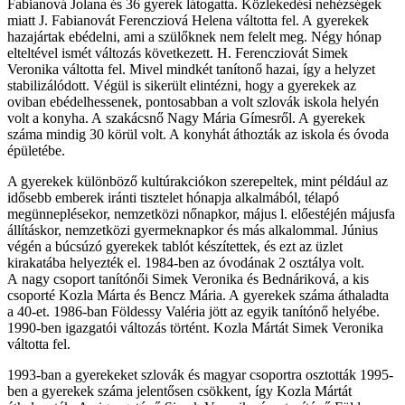
Fabianová Jolana és 36 gyerek látogatta. Közlekedési nehézségek
miatt J. Fabianovát Ferencziová Helena váltotta fel. A gyerekek
hazajártak ebédelni, ami a szülőknek nem felelt meg. Négy hónap
elteltével ismét változás következett. H. Ferencziovát Simek
Veronika váltotta fel. Mivel mindkét tanítonő hazai, így a helyzet
stabilizálódott. Végül is sikerült elintézni, hogy a gyerekek az
oviban ebédelhessenek, pontosabban a volt szlovák iskola helyén
volt a konyha. A szakácsnő Nagy Mária Gímesről. A gyerekek
száma mindig 30 körül volt. A konyhát áthozták az iskola és óvoda
épületébe.
A gyerekek különböző kultúrakciókon szerepeltek, mint például az
idősebb emberek iránti tisztelet hónapja alkalmából, télapó
megünneplésekor, nemzetközi nőnapkor, május l. előestéjén májusfa
állításkor, nemzetközi gyermeknapkor és más alkalommal. Június
végén a búcsúzó gyerekek tablót készítettek, és ezt az üzlet
kirakatába helyezték el. 1984-ben az óvodának 2 osztálya volt.
A nagy csoport tanítónői Simek Veronika és Bednáriková, a kis
csoporté Kozla Márta és Bencz Mária. A gyerekek száma áthaladta
a 40-et. 1986-ban Földessy Valéria jött az egyik tanítónő helyébe.
1990-ben igazgatói változás történt. Kozla Mártát Simek Veronika
váltotta fel.
1993-ban a gyerekeket szlovák és magyar csoportra osztották 1995-
ben a gyerekek száma jelentősen csökkent, így Kozla Mártát