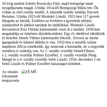
10 évig tanított Zsérén Ruzsicska Fáni, majd betegsége miatt
nyugdíjaztatta magát. Utódja 1914-től Beregszegi Mária lett. Ők
voltak az első osztály tanítói. A második osztály tanítója Turcsek
Bertalan. Utódja 1923-tól Montskó László. 1921-ben 117 gyerek
látogatta az iskolát. Ezekben az években a gyerekek néhány
színdarabot és játékot tanultak be tanítóikkal. Montskó László
távozásával Kiss Flórián kántortanító veszi át a tanítást. 1930-ban
megalakítja az önkéntes tűzoltótestületet. Egy év elteltével elköltözik
és helyébe Simek Vilmos kántortanító érkezik. Átveszi az iskola
igazgatását és kántori állásba is van. 1932-ben a tanulók száma
majdnem 200-ra emelkedik, így nemcsak a harmadik, de a negyedik
osztályra is szükség van. Az 1. osztály vezetője SimekVilmos,
a 2. osztály vezetője Pollner Erzsébet, 3. osztály vezetője Ploig
Margit és a 4. osztály vezetője Sebó László. 1934. december 1-én
Sebó László és Pollner Erzsébet házasságot kötöttek .
Az oktatás
folyamatát
megzavarta