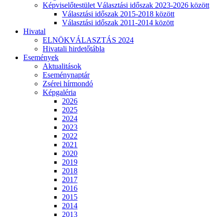
Képviselőtestület Választási időszak 2023-2026 között
Választási időszak 2015-2018 között
Választási időszak 2011-2014 között
Hivatal
ELNÖKVÁLASZTÁS 2024
Hivatali hirdetőtábla
Események
Aktualitások
Eseménynaptár
Zsérei hírmondó
Képgaléria
2026
2025
2024
2023
2022
2021
2020
2019
2018
2017
2016
2015
2014
2013