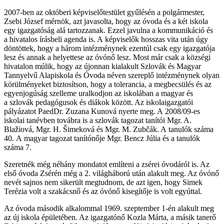
2007-ben az októberi képviselőtestület gyűlésén a polgármester,
Zsebi József mérnök, azt javasolta, hogy az óvoda és a két iskola
egy igazgatóság alá tartozzanak. Ezzel javulna a kommunikáció és
a hivatalos írásbeli agenda is. A képviselők hosszas vita után úgy
döntöttek, hogy a három intézménynek ezentúl csak egy igazgatója
lesz és annak a helyettese az óvónő lesz. Most már csak a községi
hivatalon múlik, hogy az újonnan kialakult Szlovák és Magyar
Tannyelvű Alapiskola és Óvoda néven szereplő intézménynek olyan
körülményeket biztosítson, hogy a tolerancia, a megbecsülés és az
egyenjogúság szelleme uralkodjon az iskolában a magyar és
a szlovák pedagógusok és diákok között. Az iskolaigazgatói
pályázatot PaedDr. Zuzana Kunová nyerte meg. A 2008/09-es
iskolai tanévben továbra is a szlovák tagozat tanítói Mgr. A.
Blažiová, Mgr. H. Šimeková és Mgr. M. Zubčák. A tanulók száma
40. A magyar tagozat tanítónője Mgr. Bencz Júlia és a tanulók
száma 7.
Szeretnék még néhány mondatot említeni a zsérei óvodáról is. Az
első óvoda Zsérén még a 2. világháború után alakult meg. Az óvónő
nevét sajnos nem sikerült megtudnom, de azt igen, hogy Simek
Terézia volt a szakácsnő és az óvónő kisegítője is volt egyúttal.
Az óvoda második alkalommal 1969. szeptember 1-én alakult meg
az új iskola épületében. Az igazgatónő Kozla Márta, a másik tanerő