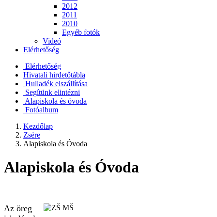
2012
2011
2010
Egyéb fotók
Videó
Elérhetőség
Elérhetőség
Hivatali hirdetőtábla
Hulladék elszállítása
Segítünk elintézni
Alapiskola és óvoda
Fotóalbum
Kezdőlap
Zsére
Alapiskola és Óvoda
Alapiskola és Óvoda
Az öreg