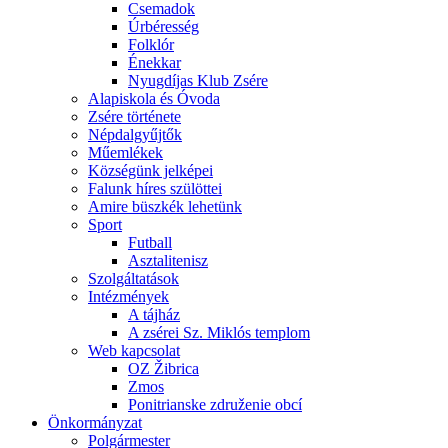
Csemadok
Úrbéresség
Folklór
Énekkar
Nyugdíjas Klub Zsére
Alapiskola és Óvoda
Zsére története
Népdalgyűjtők
Műemlékek
Községünk jelképei
Falunk híres szülöttei
Amire büszkék lehetünk
Sport
Futball
Asztalitenisz
Szolgáltatások
Intézmények
A tájház
A zsérei Sz. Miklós templom
Web kapcsolat
OZ Žibrica
Zmos
Ponitrianske združenie obcí
Önkormányzat
Polgármester