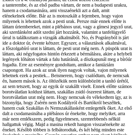
a tanterembe, és az első padba vártam, de nem a budapesti urakra,
hanem a csodamasinára, ami visszaénekli azt a dalt, amit
elénekelnek előtte. Bár az is motoszkált a fejemben, hogy vajon
milyenek is lehetnek azok a pesti urak. Persze már ennek előtte is
láttam úriembereket, mint a plébános urat, vagy a gímesi jegyző urat,
aki szerdánként adót szedni járt hozzánk, valamint a tanfelügyelő
úrral is találkoztam a vizsgák alkalmából. No, és Pogrányból is járt
ide a doktor úr, évente kétszer. Egyszer, a választások alkalmával,
a főszolgabíró urat is láttam, de pesti urat még nem. A püspök urat is
láttam, aki négyfogatos hintón érkezett a bérmálásra, akire a helybeli
legények lóháton vártak a falu határánál, a díszkapunál meg a bíróúr
fogadta. Erre az eseményre gondoltam, amikor a fantáziám
csapongott. Ha azok az urak ilyen nagyok voltak, vajon milyenek
lehetnek ezek a pestiek... Beismerem, hogy csalódtam, de nemcsak
én, hanem mások is. Az öltözékük nem különbözött a tanító úrétól,
az sem tetszett, hogy az egyik úr szakállt viselt. Ennek előtte számos
borotválatlan koldust láttam, szakállas zsidó ószerest láttam, de
borotválatlan urat még nem. Hogy nemcsak én vélekedtem így, az is
bizonyítja, hogy Zsérén nem Kodályról és Bartókról beszéltek,
hanem csak Szakállas és Nemszakállasként emlegették őket. Az első
dalt a csodamasinába a plébános úr énekelte, hogy melyiket, arra
már nem emlékszem, pedig figyelmesen, szemrebbenés nélkül
hallgattuk végig. Majd a masina rekedt hangon visszaénekelte az
éneket. Később többen is felbátorodtak, és két hétig minden este