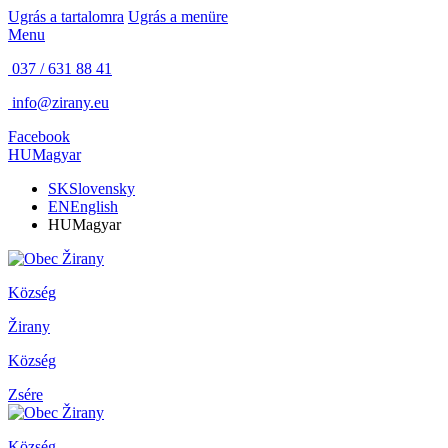
Ugrás a tartalomra
Ugrás a menüre
Menu
037 / 631 88 41
info@zirany.eu
Facebook
HU
Magyar
SK
Slovensky
EN
English
HU
Magyar
Község
Žirany
Község
Zsére
Község