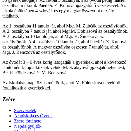
35 gyerek látogatja. Az iskola 5 osztállyal, s az óvoda pedig másfél
osztállyal működik PaedDr. Z. Kunová igazgatónő vezetésével. Az
iskola épületében 4 szlovák és egy magyar összevont osztály
található.
Az 1. osztályba 11 tanuló jár, ahol Mgr. M. Zubčák az osztályfőnök.
A 2. osztályba 7 tanuló jár, ahol Mgr.M. Dobiašová az osztályfőnök.
A 3. osztályba 10 tanuló jár, ahol Mgr. H. Šimeková az
osztályfőnök. A 4. osztályba 10 tanuló jár, ahol PaedDr. Z. Kunová
az osztályfőnök. A magyar osztályba összesen 7 tanulójár, ahol.
Mgr. J. Benczová az osztályfőnök.
Az óvodát 3 – 6 éves korig látogatják a gyerekek, ahol a következő
tanító nénik foglalkoznak velük: M. Szalayová (igazgatóhelyettes),
Bc. E. Földesiová és M. Benczová.
Az iskolában napközi is működik, ahol M. Földesiová nevelőnő
foglalkozik a gyerekekkel.
Zsére
Szervezetek
Alapiskola és Óvoda
Zsére története
Népdalgyűjtők