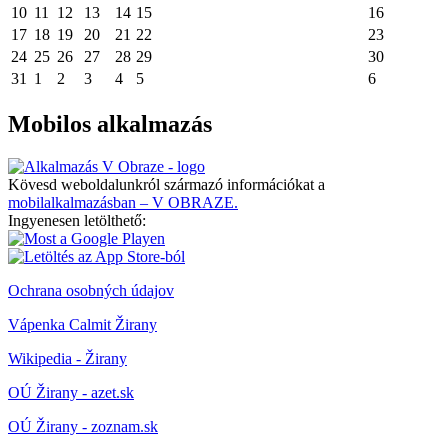
10
11
12
13
14
15
16
17
18
19
20
21
22
23
24
25
26
27
28
29
30
31
1
2
3
4
5
6
Mobilos alkalmazás
Kövesd weboldalunkról származó információkat a
mobilalkalmazásban – V OBRAZE.
Ingyenesen letölthető:
Ochrana osobných údajov
Vápenka Calmit Žirany
Wikipedia - Žirany
OÚ Žirany - azet.sk
OÚ Žirany - zoznam.sk