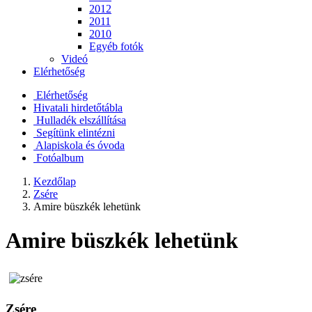
2012
2011
2010
Egyéb fotók
Videó
Elérhetőség
Elérhetőség
Hivatali hirdetőtábla
Hulladék elszállítása
Segítünk elintézni
Alapiskola és óvoda
Fotóalbum
Kezdőlap
Zsére
Amire büszkék lehetünk
Amire büszkék lehetünk
Zsére