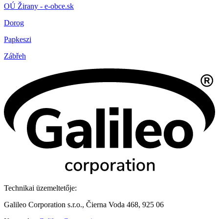
OÚ Žirany - e-obce.sk
Dorog
Papkeszi
Zábřeh
Technikai üzemeltetője:
Galileo Corporation s.r.o., Čierna Voda 468, 925 06