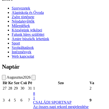
Szervezetek
Alapiskola és Óvoda
Zsére története
Népdalgyűjtők
Műemlékek
Községünk jelképei
Falunk híres szülöttei
Amire büszkék lehetünk
Sport
Szolgáltatások
Intézmények
Web kapcsolat
Naptár
Augusztus
2026
Hé
Ke
Sze
Csü
Pé
Szo
Va
27
28
29
30
31
1
2
8
1
3
4
5
6
7
9
CSALÁDI SPORTNAP
Az összes napi rekord megjelenítése