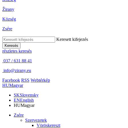
Žirany
Község
Zsére
Keresett kifejezés
Keresés
részletes keresés
037 / 631 88 41
info@zirany.eu
Facebook
RSS
Webtérkép
HU
Magyar
SK
Slovensky
EN
English
HU
Magyar
Zsére
Szervezetek
Vöröskereszt