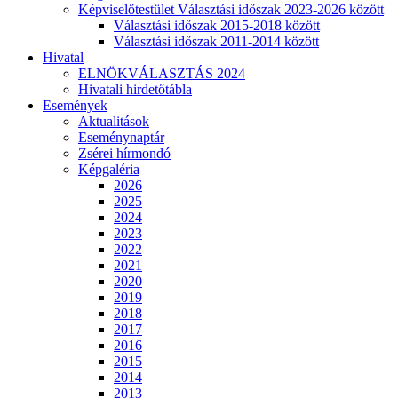
Képviselőtestület Választási időszak 2023-2026 között
Választási időszak 2015-2018 között
Választási időszak 2011-2014 között
Hivatal
ELNÖKVÁLASZTÁS 2024
Hivatali hirdetőtábla
Események
Aktualitások
Eseménynaptár
Zsérei hírmondó
Képgaléria
2026
2025
2024
2023
2022
2021
2020
2019
2018
2017
2016
2015
2014
2013