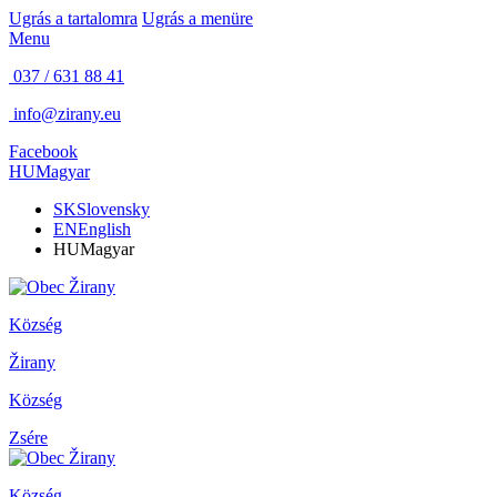
Ugrás a tartalomra
Ugrás a menüre
Menu
037 / 631 88 41
info@zirany.eu
Facebook
HU
Magyar
SK
Slovensky
EN
English
HU
Magyar
Község
Žirany
Község
Zsére
Község