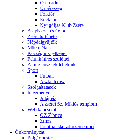
Csemadok
Úrbéresség
Folklór
Énekkar
Nyugdíjas Klub Zsére
Alapiskola és Óvoda
Zsére története
Népdalgyűjtők
Műemlékek
Községünk jelképei
Falunk híres szülöttei
Amire büszkék lehetünk
Sport
Futball
Asztalitenisz
Szolgáltatások
Intézmények
A tájház
A zsérei Sz. Miklós templom
Web kapcsolat
OZ Žibrica
Zmos
Ponitrianske združenie obcí
Önkormányzat
Polgármester