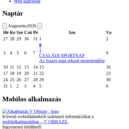
Web kapcsolat
Naptár
Augusztus
2026
Hé
Ke
Sze
Csü
Pé
Szo
Va
27
28
29
30
31
1
2
8
1
3
4
5
6
7
9
CSALÁDI SPORTNAP
Az összes napi rekord megjelenítése
10
11
12
13
14
15
16
17
18
19
20
21
22
23
24
25
26
27
28
29
30
31
1
2
3
4
5
6
Mobilos alkalmazás
Kövesd weboldalunkról származó információkat a
mobilalkalmazásban – V OBRAZE.
Ingyenesen letölthető: