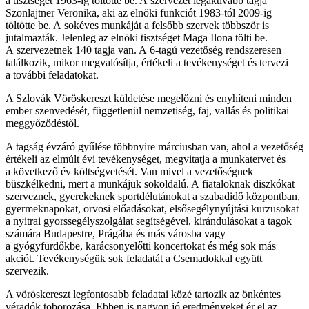
a tisztséget 1963-ig töltötte be. A szervezet legaktívabb tagja
Szonlajtner Veronika, aki az elnöki funkciót 1983-tól 2009-ig
töltötte be. A sokéves munkáját a felsőbb szervek többször is
jutalmazták. Jelenleg az elnöki tisztséget Maga Ilona tölti be.
A szervezetnek 140 tagja van. A 6-tagú vezetőség rendszeresen
találkozik, mikor megvalósítja, értékeli a tevékenységet és tervezi
a további feladatokat.
A Szlovák Vöröskereszt küldetése megelőzni és enyhíteni minden
ember szenvedését, függetlenül nemzetiség, faj, vallás és politikai
meggyőződéstől.
A tagság évzáró gyűlése többnyire márciusban van, ahol a vezetőség
értékeli az elmúlt évi tevékenységet, megvitatja a munkatervet és
a következő év költségvetését. Van mivel a vezetőségnek
büszkélkedni, mert a munkájuk sokoldalú. A fiataloknak diszkókat
szerveznek, gyerekeknek sportdélutánokat a szabadidő központban,
gyermeknapokat, orvosi előadásokat, elsősegélynyújtási kurzusokat
a nyitrai gyorssegélyszolgálat segítségével, kirándulásokat a tagok
számára Budapestre, Prágába és más városba vagy
a gyógyfürdőkbe, karácsonyelőtti koncertokat és még sok más
akciót. Tevékenységük sok feladatát a Csemadokkal együtt
szervezik.
A vöröskereszt legfontosabb feladatai közé tartozik az önkéntes
véradók toborozása. Ebben is nagyon jó eredményeket ér el az