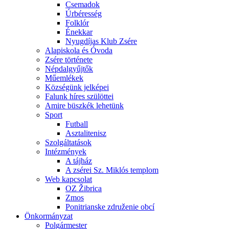
Csemadok
Úrbéresség
Folklór
Énekkar
Nyugdíjas Klub Zsére
Alapiskola és Óvoda
Zsére története
Népdalgyűjtők
Műemlékek
Községünk jelképei
Falunk híres szülöttei
Amire büszkék lehetünk
Sport
Futball
Asztalitenisz
Szolgáltatások
Intézmények
A tájház
A zsérei Sz. Miklós templom
Web kapcsolat
OZ Žibrica
Zmos
Ponitrianske združenie obcí
Önkormányzat
Polgármester