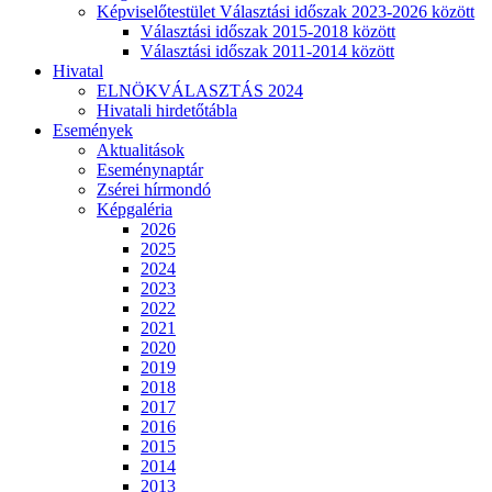
Képviselőtestület Választási időszak 2023-2026 között
Választási időszak 2015-2018 között
Választási időszak 2011-2014 között
Hivatal
ELNÖKVÁLASZTÁS 2024
Hivatali hirdetőtábla
Események
Aktualitások
Eseménynaptár
Zsérei hírmondó
Képgaléria
2026
2025
2024
2023
2022
2021
2020
2019
2018
2017
2016
2015
2014
2013