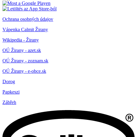
Ochrana osobných údajov
Vápenka Calmit Žirany
Wikipedia - Žirany
OÚ Žirany - azet.sk
OÚ Žirany - zoznam.sk
OÚ Žirany - e-obce.sk
Dorog
Papkeszi
Zábřeh