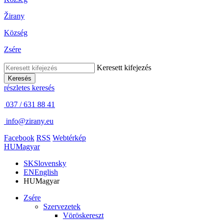
Žirany
Község
Zsére
Keresett kifejezés
Keresés
részletes keresés
037 / 631 88 41
info@zirany.eu
Facebook
RSS
Webtérkép
HU
Magyar
SK
Slovensky
EN
English
HU
Magyar
Zsére
Szervezetek
Vöröskereszt