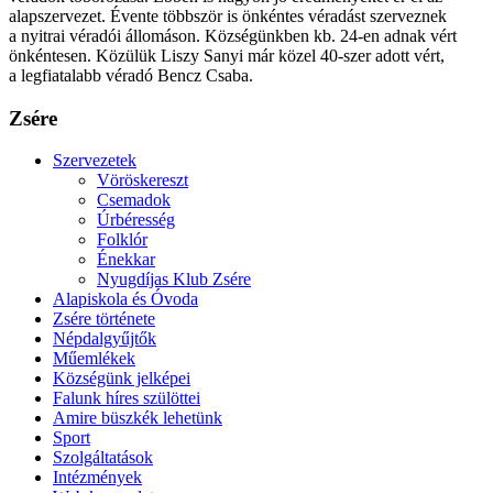
alapszervezet. Évente többször is önkéntes véradást szerveznek
a nyitrai véradói állomáson. Községünkben kb. 24-en adnak vért
önkéntesen. Közülük Liszy Sanyi már közel 40-szer adott vért,
a legfiatalabb véradó Bencz Csaba.
Zsére
Szervezetek
Vöröskereszt
Csemadok
Úrbéresség
Folklór
Énekkar
Nyugdíjas Klub Zsére
Alapiskola és Óvoda
Zsére története
Népdalgyűjtők
Műemlékek
Községünk jelképei
Falunk híres szülöttei
Amire büszkék lehetünk
Sport
Szolgáltatások
Intézmények