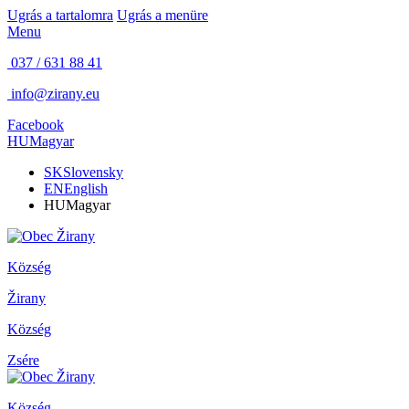
Ugrás a tartalomra
Ugrás a menüre
Menu
037 / 631 88 41
info@zirany.eu
Facebook
HU
Magyar
SK
Slovensky
EN
English
HU
Magyar
Község
Žirany
Község
Zsére
Község