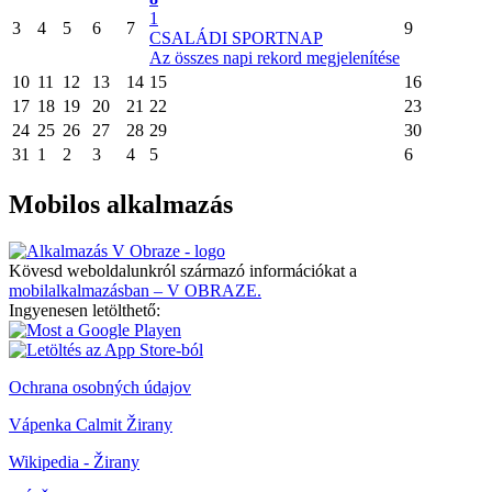
1
3
4
5
6
7
9
CSALÁDI SPORTNAP
Az összes napi rekord megjelenítése
10
11
12
13
14
15
16
17
18
19
20
21
22
23
24
25
26
27
28
29
30
31
1
2
3
4
5
6
Mobilos alkalmazás
Kövesd weboldalunkról származó információkat a
mobilalkalmazásban – V OBRAZE.
Ingyenesen letölthető:
Ochrana osobných údajov
Vápenka Calmit Žirany
Wikipedia - Žirany