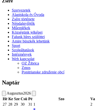
Zsére
Szervezetek
Alapiskola és Óvoda
Zsére története
Népdalgyűjtők
Műemlékek
Községünk jelképei
Falunk híres szülöttei
Amire büszkék lehetünk
Sport
Szolgáltatások
Intézmények
Web kapcsolat
OZ Žibrica
Zmos
Ponitrianske združenie obcí
Naptár
Augusztus
2026
Hé
Ke
Sze
Csü
Pé
Szo
Va
27
28
29
30
31
1
2
8