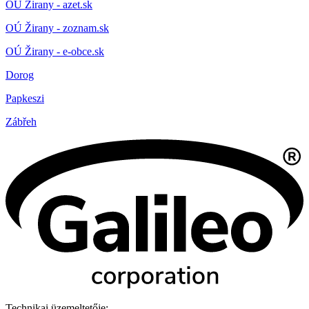
OÚ Žirany - azet.sk
OÚ Žirany - zoznam.sk
OÚ Žirany - e-obce.sk
Dorog
Papkeszi
Zábřeh
Technikai üzemeltetője: