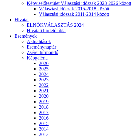
Képviselőtestület Választási időszak 2023-2026 között
Választási időszak 2015-2018 között
Választási időszak 2011-2014 között
Hivatal
ELNÖKVÁLASZTÁS 2024
Hivatali hirdetőtábla
Események
Aktualitások
Eseménynaptár
Zsérei hírmondó
Képgaléria
2026
2025
2024
2023
2022
2021
2020
2019
2018
2017
2016
2015
2014
2013