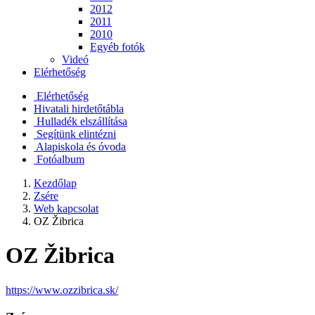
2012
2011
2010
Egyéb fotók
Videó
Elérhetőség
Elérhetőség
Hivatali hirdetőtábla
Hulladék elszállítása
Segítünk elintézni
Alapiskola és óvoda
Fotóalbum
Kezdőlap
Zsére
Web kapcsolat
OZ Žibrica
OZ Žibrica
https://www.ozzibrica.sk/