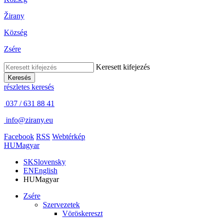
Žirany
Község
Zsére
Keresett kifejezés
Keresés
részletes keresés
037 / 631 88 41
info@zirany.eu
Facebook
RSS
Webtérkép
HU
Magyar
SK
Slovensky
EN
English
HU
Magyar
Zsére
Szervezetek
Vöröskereszt