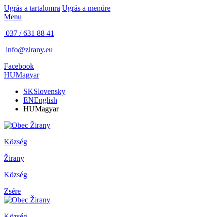
Ugrás a tartalomra
Ugrás a menüre
Menu
037 / 631 88 41
info@zirany.eu
Facebook
HU
Magyar
SK
Slovensky
EN
English
HU
Magyar
Község
Žirany
Község
Zsére
Község