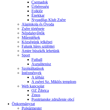
Csemadok
Úrbéresség
Folklór
Énekkar
Nyugdíjas Klub Zsére
Alapiskola és Óvoda
Zsére története
Népdalgyűjtők
Műemlékek
Községünk jelképei
Falunk híres szülöttei
Amire büszkék lehetünk
Sport
Futball
Asztalitenisz
Szolgáltatások
Intézmények
A tájház
A zsérei Sz. Miklós templom
Web kapcsolat
OZ Žibrica
Zmos
Ponitrianske združenie obcí
Önkormányzat
Polgármester