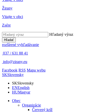
Žirany
Vitajte v obci
Zsére
Hľadaný výraz
Hľadať
rozšírené vyhľadávanie
037 / 631 88 41
info@zirany.eu
Facebook
RSS
Mapa webu
SK
Slovensky
SK
Slovensky
EN
English
HU
Magyar
Obec
Organizácie
Červený kríž