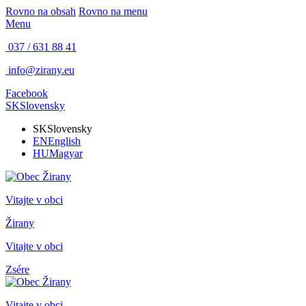
Rovno na obsah
Rovno na menu
Menu
037 / 631 88 41
info@zirany.eu
Facebook
SK
Slovensky
SK
Slovensky
EN
English
HU
Magyar
Vitajte v obci
Žirany
Vitajte v obci
Zsére
Vitajte v obci