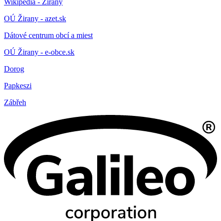
Wikipedia - Žirany
OÚ Žirany - azet.sk
Dátové centrum obcí a miest
OÚ Žirany - e-obce.sk
Dorog
Papkeszi
Zábřeh