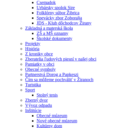
Csemadok
Urbársky spolok Sire
Folklórny súbor Žibrica
Spevácky zbor Zoboralja
JDS - Klub dôchodcov Žirany
Základná a materská škola
ZŠ a MŠ oznamy
Školské dokumenty
Projekty
História
Z kroniky obce
Zberatelia ľudových piesní v našej obci
Pamiatky v obci
Obecné symboly
Partnerstvá Dorog a Papkeszi
Čím sa môžeme pochváliť v Žiranoch
Turistika
Sport
Stolný tenis
Zberný dvor
Vývoz odpadu
Inštitúcie
Obecné múzeum
Nové obecné múzeum
Kultúrny dom