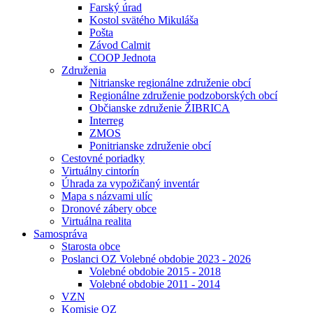
Farský úrad
Kostol svätého Mikuláša
Pošta
Závod Calmit
COOP Jednota
Združenia
Nitrianske regionálne združenie obcí
Regionálne združenie podzoborských obcí
Občianske združenie ŽIBRICA
Interreg
ZMOS
Ponitrianske združenie obcí
Cestovné poriadky
Virtuálny cintorín
Úhrada za vypožičaný inventár
Mapa s názvami ulíc
Dronové zábery obce
Virtuálna realita
Samospráva
Starosta obce
Poslanci OZ Volebné obdobie 2023 - 2026
Volebné obdobie 2015 - 2018
Volebné obdobie 2011 - 2014
VZN
Komisie OZ