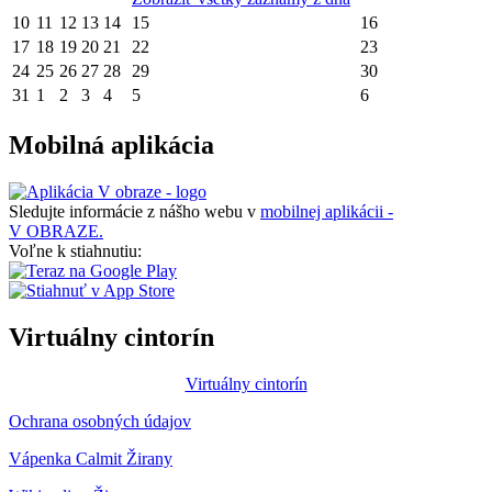
10
11
12
13
14
15
16
17
18
19
20
21
22
23
24
25
26
27
28
29
30
31
1
2
3
4
5
6
Mobilná aplikácia
Sledujte informácie z nášho webu v
mobilnej aplikácii -
V OBRAZE.
Voľne k stiahnutiu:
Virtuálny cintorín
Virtuálny cintorín
Ochrana osobných údajov
Vápenka Calmit Žirany