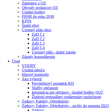
Zápisnice z OZ
Obvody poslancov OZ
Úradné hodiny
PHSR do roku 2030
KPSS
Štatút obce
Územný plán obce
ZaD č.1
ZaD č.2
ZaD č.3
ZaD č.4
Územný plán - úplné znenie
Zásady hospodárenia
Úrad
VOĽBY
Úradná tabuľa
Hlavný kontrolór
Ako vybaviť
Prevádzkový poriadok KD
Služby občanom
Informácia pre občanov - úradné hodiny OcÚ
Žiadosti regionálnej vodárenskej spoločnosti
Zmluvy, Faktúry, Objednávky
Zmluvy, Faktúry, Objednávky - archív do augusta 2023
Zmluvy