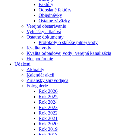
Faktúry
Odoslané faktúry
Objednávky
Ostatné záväzky
Verejné obstarávanie
Vyhlášky a tlačivá
Ostatné dokumenty
Protokoly o skúške pitnej vody
Kvalita vody
Kvalita odpadovej vody- verejná kanalizácia
Hospodárenie
Udalosti
Aktuality
Kalendár akcií
Žiriansky spravodajca
Fotogalérie
Rok 2026
Rok 2025
Rok 2024
Rok 2023
Rok 2022
Rok 2021
Rok 2020
Rok 2019
Rok 2018