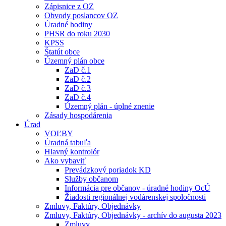
Zápisnice z OZ
Obvody poslancov OZ
Úradné hodiny
PHSR do roku 2030
KPSS
Štatút obce
Územný plán obce
ZaD č.1
ZaD č.2
ZaD č.3
ZaD č.4
Územný plán - úplné znenie
Zásady hospodárenia
Úrad
VOĽBY
Úradná tabuľa
Hlavný kontrolór
Ako vybaviť
Prevádzkový poriadok KD
Služby občanom
Informácia pre občanov - úradné hodiny OcÚ
Žiadosti regionálnej vodárenskej spoločnosti
Zmluvy, Faktúry, Objednávky
Zmluvy, Faktúry, Objednávky - archív do augusta 2023
Zmluvy