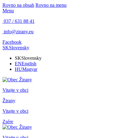
Rovno na obsah
Rovno na menu
Menu
037 / 631 88 41
info@zirany.eu
Facebook
SK
Slovensky
SK
Slovensky
EN
English
HU
Magyar
Vitajte v obci
Žirany
Vitajte v obci
Zsére
Vitajte v obci