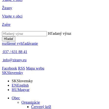
Žirany
Vitajte v obci
Zsére
Hľadaný výraz
Hľadať
rozšírené vyhľadávanie
037 / 631 88 41
info@zirany.eu
Facebook
RSS
Mapa webu
SK
Slovensky
SK
Slovensky
EN
English
HU
Magyar
Obec
Organizácie
Červený kríž