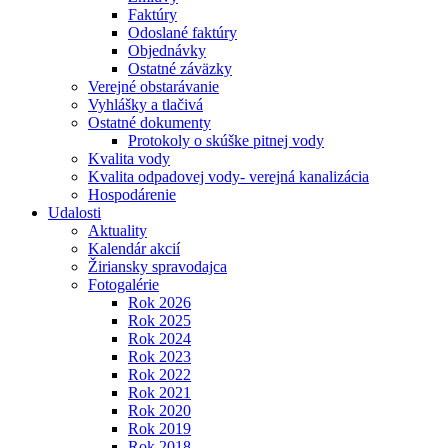
Faktúry
Odoslané faktúry
Objednávky
Ostatné záväzky
Verejné obstarávanie
Vyhlášky a tlačivá
Ostatné dokumenty
Protokoly o skúške pitnej vody
Kvalita vody
Kvalita odpadovej vody- verejná kanalizácia
Hospodárenie
Udalosti
Aktuality
Kalendár akcií
Žiriansky spravodajca
Fotogalérie
Rok 2026
Rok 2025
Rok 2024
Rok 2023
Rok 2022
Rok 2021
Rok 2020
Rok 2019
Rok 2018