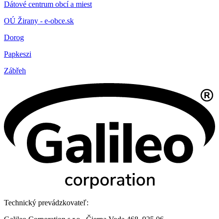
Dátové centrum obcí a miest
OÚ Žirany - e-obce.sk
Dorog
Papkeszi
Zábřeh
Technický prevádzkovateľ: