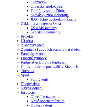
Csemadok
Urbársky spolok Sire
Folklórny súbor Žibrica
Spevácky zbor Zoboralja
JDS - Klub dôchodcov Žirany
Základná a materská škola
ZŠ a MŠ oznamy
Školské dokumenty
Projekty
História
Z kroniky obce
Zberatelia ľudových piesní v našej obci
Pamiatky v obci
Obecné symboly
Partnerstvá Dorog a Papkeszi
Čím sa môžeme pochváliť v Žiranoch
Turistika
Sport
Stolný tenis
Zberný dvor
Vývoz odpadu
Inštitúcie
Obecné múzeum
Nové obecné múzeum
Kultúrny dom