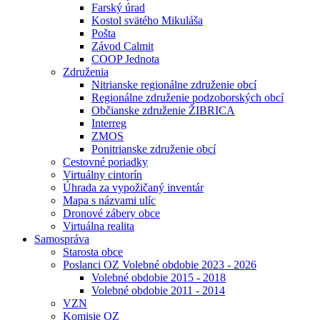
Farský úrad
Kostol svätého Mikuláša
Pošta
Závod Calmit
COOP Jednota
Združenia
Nitrianske regionálne združenie obcí
Regionálne združenie podzoborských obcí
Občianske združenie ŽIBRICA
Interreg
ZMOS
Ponitrianske združenie obcí
Cestovné poriadky
Virtuálny cintorín
Úhrada za vypožičaný inventár
Mapa s názvami ulíc
Dronové zábery obce
Virtuálna realita
Samospráva
Starosta obce
Poslanci OZ Volebné obdobie 2023 - 2026
Volebné obdobie 2015 - 2018
Volebné obdobie 2011 - 2014
VZN
Komisie OZ