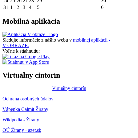
24
25
26
27
28
29
30
31
1
2
3
4
5
6
Mobilná aplikácia
Sledujte informácie z nášho webu v
mobilnej aplikácii -
V OBRAZE.
Voľne k stiahnutiu:
Virtuálny cintorín
Virtuálny cintorín
Ochrana osobných údajov
Vápenka Calmit Žirany
Wikipedia - Žirany
OÚ Žirany - azet.sk