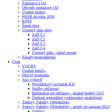
Zápisnice z OZ
Obvody poslancov OZ
Úradné hodiny
PHSR do roku 2030
KPSS
Štatút obce
Územný plán obce
ZaD č.1
ZaD č.2
ZaD č.3
ZaD č.4
Územný plán - úplné znenie
Zásady hospodárenia
Úrad
VOĽBY
Úradná tabuľa
Hlavný kontrolór
Ako vybaviť
Prevádzkový poriadok KD
Služby občanom
Informácia pre občanov - úradné hodiny OcÚ
Žiadosti regionálnej vodárenskej spoločnosti
Zmluvy, Faktúry, Objednávky
Zmluvy, Faktúry, Objednávky - archív do augusta 2023
Zmluvy