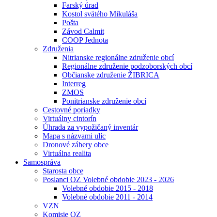
Farský úrad
Kostol svätého Mikuláša
Pošta
Závod Calmit
COOP Jednota
Združenia
Nitrianske regionálne združenie obcí
Regionálne združenie podzoborských obcí
Občianske združenie ŽIBRICA
Interreg
ZMOS
Ponitrianske združenie obcí
Cestovné poriadky
Virtuálny cintorín
Úhrada za vypožičaný inventár
Mapa s názvami ulíc
Dronové zábery obce
Virtuálna realita
Samospráva
Starosta obce
Poslanci OZ Volebné obdobie 2023 - 2026
Volebné obdobie 2015 - 2018
Volebné obdobie 2011 - 2014
VZN
Komisie OZ