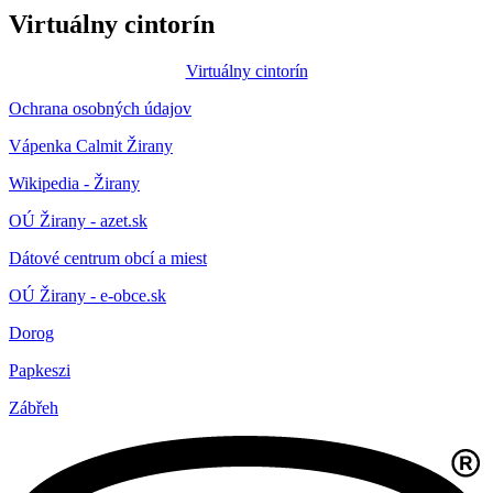
Virtuálny cintorín
Virtuálny cintorín
Ochrana osobných údajov
Vápenka Calmit Žirany
Wikipedia - Žirany
OÚ Žirany - azet.sk
Dátové centrum obcí a miest
OÚ Žirany - e-obce.sk
Dorog
Papkeszi
Zábřeh