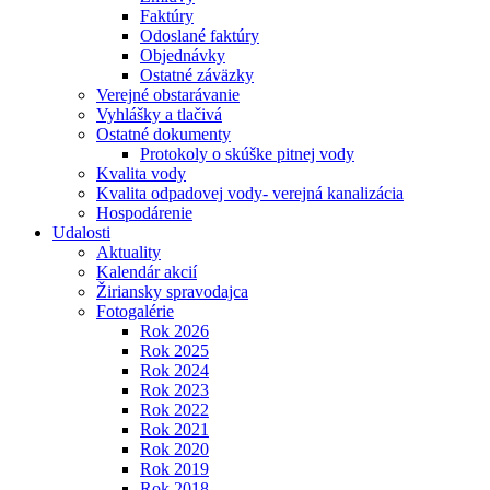
Faktúry
Odoslané faktúry
Objednávky
Ostatné záväzky
Verejné obstarávanie
Vyhlášky a tlačivá
Ostatné dokumenty
Protokoly o skúške pitnej vody
Kvalita vody
Kvalita odpadovej vody- verejná kanalizácia
Hospodárenie
Udalosti
Aktuality
Kalendár akcií
Žiriansky spravodajca
Fotogalérie
Rok 2026
Rok 2025
Rok 2024
Rok 2023
Rok 2022
Rok 2021
Rok 2020
Rok 2019
Rok 2018