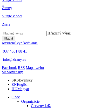
Žirany
Vitajte v obci
Zsére
Hľadaný výraz
Hľadať
rozšírené vyhľadávanie
037 / 631 88 41
info@zirany.eu
Facebook
RSS
Mapa webu
SK
Slovensky
SK
Slovensky
EN
English
HU
Magyar
Obec
Organizácie
Červený kríž