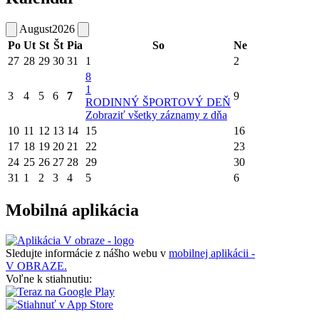
August
2026
Po
Ut
St
Št
Pia
So
Ne
27
28
29
30
31
1
2
8
1
3
4
5
6
7
9
RODINNÝ ŠPORTOVÝ DEŇ
Zobraziť všetky záznamy z dňa
10
11
12
13
14
15
16
17
18
19
20
21
22
23
24
25
26
27
28
29
30
31
1
2
3
4
5
6
Mobilná aplikácia
Sledujte informácie z nášho webu v
mobilnej aplikácii -
V OBRAZE.
Voľne k stiahnutiu: