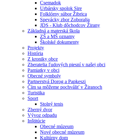
Csemadok
Urbársky spolok Sire
Folklórny súbor Žibrica
Spevácky zbor Zoboralja
JDS - Klub dôchodcov Žirany
Základná a materská škola
ZŠ a MŠ oznamy
Školské dokumenty
Projekty
História
Z kroniky obce
Zberatelia ľudových piesní v našej obci
Pamiatky v obci
Obecné symboly
Partnerstvá Dorog a Papkeszi
Čím sa môžeme pochváliť v Žiranoch
Turistika
Sport
Stolný tenis
Zberný dvor
Vývoz odpadu
Inštitúcie
Obecné múzeum
Nové obecné múzeum
Kultúrny dom