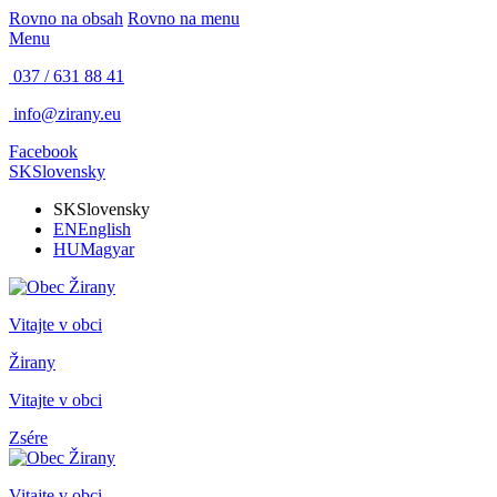
Rovno na obsah
Rovno na menu
Menu
037 / 631 88 41
info@zirany.eu
Facebook
SK
Slovensky
SK
Slovensky
EN
English
HU
Magyar
Vitajte v obci
Žirany
Vitajte v obci
Zsére
Vitajte v obci