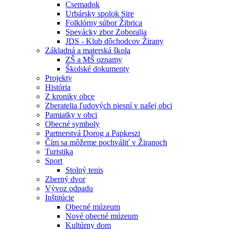
Csemadok
Urbársky spolok Sire
Folklórny súbor Žibrica
Spevácky zbor Zoboralja
JDS - Klub dôchodcov Žirany
Základná a materská škola
ZŠ a MŠ oznamy
Školské dokumenty
Projekty
História
Z kroniky obce
Zberatelia ľudových piesní v našej obci
Pamiatky v obci
Obecné symboly
Partnerstvá Dorog a Papkeszi
Čím sa môžeme pochváliť v Žiranoch
Turistika
Sport
Stolný tenis
Zberný dvor
Vývoz odpadu
Inštitúcie
Obecné múzeum
Nové obecné múzeum
Kultúrny dom