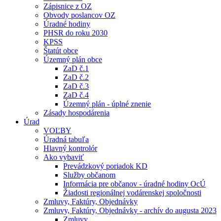
Zápisnice z OZ
Obvody poslancov OZ
Úradné hodiny
PHSR do roku 2030
KPSS
Štatút obce
Územný plán obce
ZaD č.1
ZaD č.2
ZaD č.3
ZaD č.4
Územný plán - úplné znenie
Zásady hospodárenia
Úrad
VOĽBY
Úradná tabuľa
Hlavný kontrolór
Ako vybaviť
Prevádzkový poriadok KD
Služby občanom
Informácia pre občanov - úradné hodiny OcÚ
Žiadosti regionálnej vodárenskej spoločnosti
Zmluvy, Faktúry, Objednávky
Zmluvy, Faktúry, Objednávky - archív do augusta 2023
Zmluvy