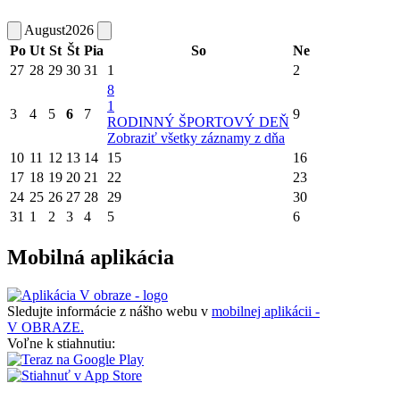
August
2026
Po
Ut
St
Št
Pia
So
Ne
27
28
29
30
31
1
2
8
1
3
4
5
6
7
9
RODINNÝ ŠPORTOVÝ DEŇ
Zobraziť všetky záznamy z dňa
10
11
12
13
14
15
16
17
18
19
20
21
22
23
24
25
26
27
28
29
30
31
1
2
3
4
5
6
Mobilná aplikácia
Sledujte informácie z nášho webu v
mobilnej aplikácii -
V OBRAZE.
Voľne k stiahnutiu: