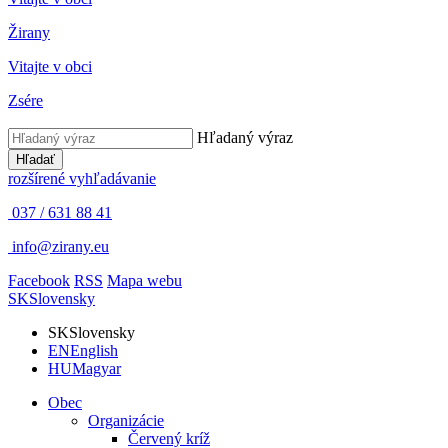
Žirany
Vitajte v obci
Zsére
Hľadaný výraz
Hľadať
rozšírené vyhľadávanie
037 / 631 88 41
info@zirany.eu
Facebook
RSS
Mapa webu
SK
Slovensky
SK
Slovensky
EN
English
HU
Magyar
Obec
Organizácie
Červený kríž