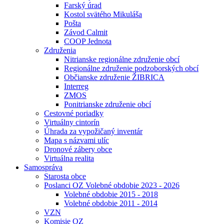
Farský úrad
Kostol svätého Mikuláša
Pošta
Závod Calmit
COOP Jednota
Združenia
Nitrianske regionálne združenie obcí
Regionálne združenie podzoborských obcí
Občianske združenie ŽIBRICA
Interreg
ZMOS
Ponitrianske združenie obcí
Cestovné poriadky
Virtuálny cintorín
Úhrada za vypožičaný inventár
Mapa s názvami ulíc
Dronové zábery obce
Virtuálna realita
Samospráva
Starosta obce
Poslanci OZ Volebné obdobie 2023 - 2026
Volebné obdobie 2015 - 2018
Volebné obdobie 2011 - 2014
VZN
Komisie OZ