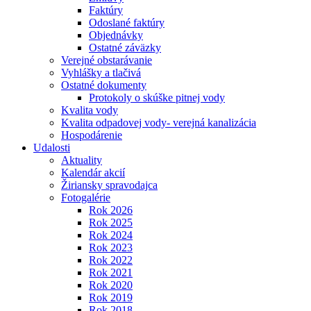
Faktúry
Odoslané faktúry
Objednávky
Ostatné záväzky
Verejné obstarávanie
Vyhlášky a tlačivá
Ostatné dokumenty
Protokoly o skúške pitnej vody
Kvalita vody
Kvalita odpadovej vody- verejná kanalizácia
Hospodárenie
Udalosti
Aktuality
Kalendár akcií
Žiriansky spravodajca
Fotogalérie
Rok 2026
Rok 2025
Rok 2024
Rok 2023
Rok 2022
Rok 2021
Rok 2020
Rok 2019
Rok 2018