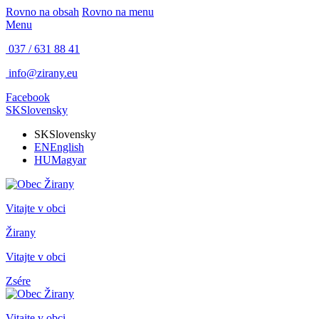
Rovno na obsah
Rovno na menu
Menu
037 / 631 88 41
info@zirany.eu
Facebook
SK
Slovensky
SK
Slovensky
EN
English
HU
Magyar
Vitajte v obci
Žirany
Vitajte v obci
Zsére
Vitajte v obci