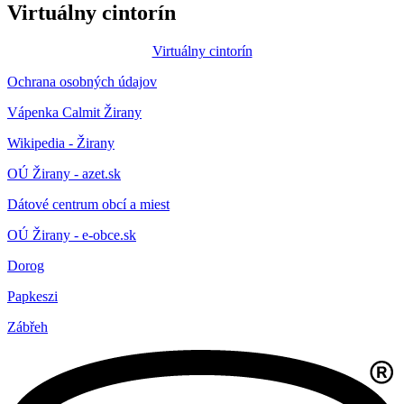
Virtuálny cintorín
Virtuálny cintorín
Ochrana osobných údajov
Vápenka Calmit Žirany
Wikipedia - Žirany
OÚ Žirany - azet.sk
Dátové centrum obcí a miest
OÚ Žirany - e-obce.sk
Dorog
Papkeszi
Zábřeh