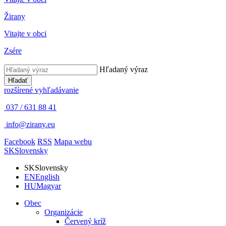
Žirany
Vitajte v obci
Zsére
Hľadaný výraz
Hľadať
rozšírené vyhľadávanie
037 / 631 88 41
info@zirany.eu
Facebook
RSS
Mapa webu
SK
Slovensky
SK
Slovensky
EN
English
HU
Magyar
Obec
Organizácie
Červený kríž