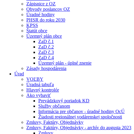
Zápisnice z OZ
Obvody poslancov OZ
Úradné hodiny
PHSR do roku 2030
KPSS
Štatút obce
Územný plán obce
ZaD č.1
ZaD č.2
ZaD č.3
ZaD č.4
Územný plán - úplné znenie
Zásady hospodárenia
Úrad
VOĽBY
Úradná tabuľa
Hlavný kontrolór
Ako vybaviť
Prevádzkový poriadok KD
Služby občanom
Informácia pre občanov - úradné hodiny OcÚ
Žiadosti regionálnej vodárenskej spoločnosti
Zmluvy, Faktúry, Objednávky
Zmluvy, Faktúry, Objednávky - archív do augusta 2023
Zmluvy