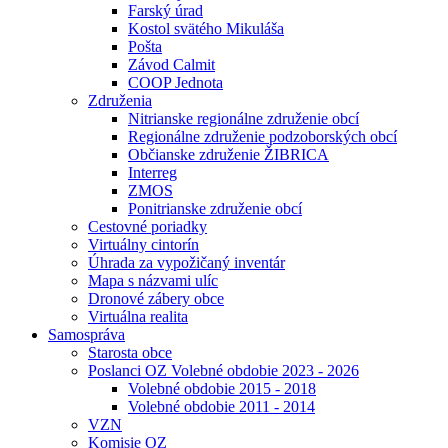
Farský úrad
Kostol svätého Mikuláša
Pošta
Závod Calmit
COOP Jednota
Združenia
Nitrianske regionálne združenie obcí
Regionálne združenie podzoborských obcí
Občianske združenie ŽIBRICA
Interreg
ZMOS
Ponitrianske združenie obcí
Cestovné poriadky
Virtuálny cintorín
Úhrada za vypožičaný inventár
Mapa s názvami ulíc
Dronové zábery obce
Virtuálna realita
Samospráva
Starosta obce
Poslanci OZ Volebné obdobie 2023 - 2026
Volebné obdobie 2015 - 2018
Volebné obdobie 2011 - 2014
VZN
Komisie OZ