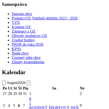
Samospráva
Starosta obce
Poslanci OZ Volebné obdobie 2023 - 2026
VZN
Komisie OZ
Zápisnice z OZ
Obvody poslancov OZ
Úradné hodiny
PHSR do roku 2030
KPSS
Štatút obce
Územný plán obce
Zásady hospodárenia
Kalendár
August
2026
Po
Ut
St
Št
Pia
So
Ne
27
28
29
30
31
1
2
8
1
3
4
5
6
7
9
RODINNÝ ŠPORTOVÝ DEŇ