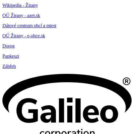
Wikipedia - Žirany
OÚ Žirany - azet.sk
Dátové centrum obcí a miest
OÚ Žirany - e-obce.sk
Dorog
Papkeszi
Zábřeh