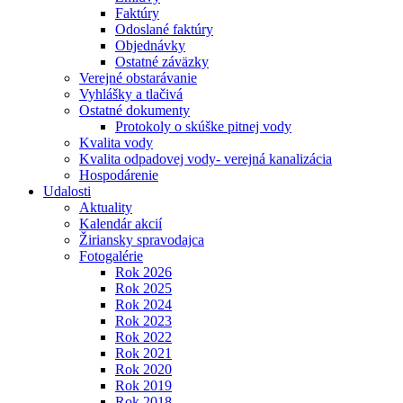
Faktúry
Odoslané faktúry
Objednávky
Ostatné záväzky
Verejné obstarávanie
Vyhlášky a tlačivá
Ostatné dokumenty
Protokoly o skúške pitnej vody
Kvalita vody
Kvalita odpadovej vody- verejná kanalizácia
Hospodárenie
Udalosti
Aktuality
Kalendár akcií
Žiriansky spravodajca
Fotogalérie
Rok 2026
Rok 2025
Rok 2024
Rok 2023
Rok 2022
Rok 2021
Rok 2020
Rok 2019
Rok 2018