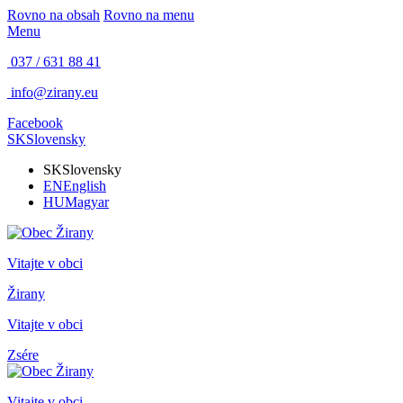
Rovno na obsah
Rovno na menu
Menu
037 / 631 88 41
info@zirany.eu
Facebook
SK
Slovensky
SK
Slovensky
EN
English
HU
Magyar
Vitajte v obci
Žirany
Vitajte v obci
Zsére
Vitajte v obci