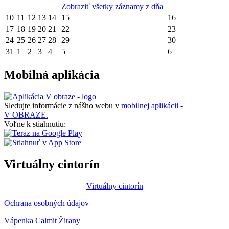
Zobraziť všetky záznamy z dňa
10
11
12
13
14
15
16
17
18
19
20
21
22
23
24
25
26
27
28
29
30
31
1
2
3
4
5
6
Mobilná aplikácia
Sledujte informácie z nášho webu v
mobilnej aplikácii -
V OBRAZE.
Voľne k stiahnutiu:
Virtuálny cintorín
Virtuálny cintorín
Ochrana osobných údajov
Vápenka Calmit Žirany