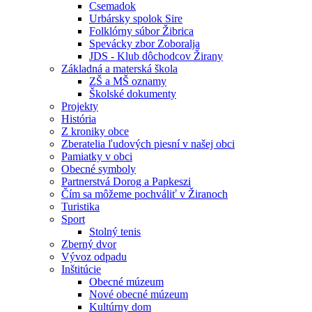
Csemadok
Urbársky spolok Sire
Folklórny súbor Žibrica
Spevácky zbor Zoboralja
JDS - Klub dôchodcov Žirany
Základná a materská škola
ZŠ a MŠ oznamy
Školské dokumenty
Projekty
História
Z kroniky obce
Zberatelia ľudových piesní v našej obci
Pamiatky v obci
Obecné symboly
Partnerstvá Dorog a Papkeszi
Čím sa môžeme pochváliť v Žiranoch
Turistika
Sport
Stolný tenis
Zberný dvor
Vývoz odpadu
Inštitúcie
Obecné múzeum
Nové obecné múzeum
Kultúrny dom