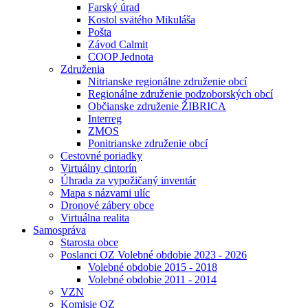
Farský úrad
Kostol svätého Mikuláša
Pošta
Závod Calmit
COOP Jednota
Združenia
Nitrianske regionálne združenie obcí
Regionálne združenie podzoborských obcí
Občianske združenie ŽIBRICA
Interreg
ZMOS
Ponitrianske združenie obcí
Cestovné poriadky
Virtuálny cintorín
Úhrada za vypožičaný inventár
Mapa s názvami ulíc
Dronové zábery obce
Virtuálna realita
Samospráva
Starosta obce
Poslanci OZ Volebné obdobie 2023 - 2026
Volebné obdobie 2015 - 2018
Volebné obdobie 2011 - 2014
VZN
Komisie OZ