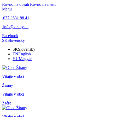
Rovno na obsah
Rovno na menu
Menu
037 / 631 88 41
info@zirany.eu
Facebook
SK
Slovensky
SK
Slovensky
EN
English
HU
Magyar
Vitajte v obci
Žirany
Vitajte v obci
Zsére
Vitajte v obci