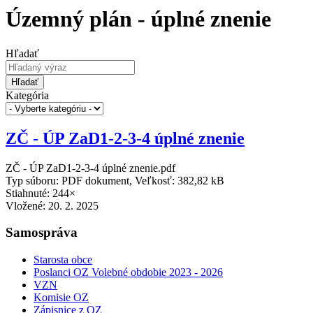
Územný plán - úplné znenie
Hľadať
Hľadať
Kategória
ZČ - ÚP ZaD1-2-3-4 úplné znenie
ZČ - ÚP ZaD1-2-3-4 úplné znenie.pdf
Typ súboru: PDF dokument, Veľkosť: 382,82 kB
Stiahnuté: 244×
Vložené:
20. 2. 2025
Samospráva
Starosta obce
Poslanci OZ Volebné obdobie 2023 - 2026
VZN
Komisie OZ
Zápisnice z OZ