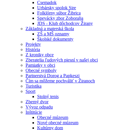
Csemadok
Urbársky spolok Sire
Folklórny súbor Žibrica
Spevácky zbor Zoboralja
JDS - Klub dôchodcov Žirany
Základná a materská škola
ZŠ a MŠ oznamy
Školské dokumenty
Projekty
História
Z kroniky obce
Zberatelia ľudových piesní v našej obci
Pamiatky v obci
Obecné symboly
Partnerstvá Dorog a Papkeszi
Čím sa môžeme pochváliť v Žiranoch
Turistika
Sport
Stolný tenis
Zberný dvor
Vývoz odpadu
Inštitúcie
Obecné múzeum
Nové obecné múzeum
Kultúrny dom