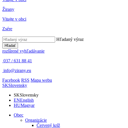
Žirany
Vitajte v obci
Zsére
Hľadaný výraz
Hľadať
rozšírené vyhľadávanie
037 / 631 88 41
info@zirany.eu
Facebook
RSS
Mapa webu
SK
Slovensky
SK
Slovensky
EN
English
HU
Magyar
Obec
Organizácie
Červený kríž