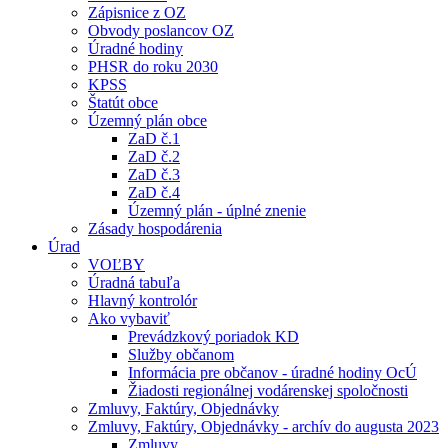
Zápisnice z OZ
Obvody poslancov OZ
Úradné hodiny
PHSR do roku 2030
KPSS
Štatút obce
Územný plán obce
ZaD č.1
ZaD č.2
ZaD č.3
ZaD č.4
Územný plán - úplné znenie
Zásady hospodárenia
Úrad
VOĽBY
Úradná tabuľa
Hlavný kontrolór
Ako vybaviť
Prevádzkový poriadok KD
Služby občanom
Informácia pre občanov - úradné hodiny OcÚ
Žiadosti regionálnej vodárenskej spoločnosti
Zmluvy, Faktúry, Objednávky
Zmluvy, Faktúry, Objednávky - archív do augusta 2023
Zmluvy