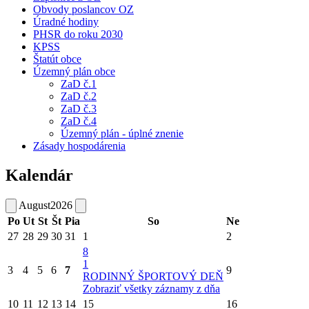
Obvody poslancov OZ
Úradné hodiny
PHSR do roku 2030
KPSS
Štatút obce
Územný plán obce
ZaD č.1
ZaD č.2
ZaD č.3
ZaD č.4
Územný plán - úplné znenie
Zásady hospodárenia
Kalendár
August
2026
Po
Ut
St
Št
Pia
So
Ne
27
28
29
30
31
1
2
8
1
3
4
5
6
7
9
RODINNÝ ŠPORTOVÝ DEŇ
Zobraziť všetky záznamy z dňa
10
11
12
13
14
15
16