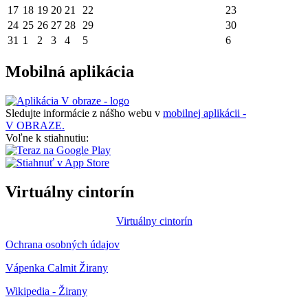
17
18
19
20
21
22
23
24
25
26
27
28
29
30
31
1
2
3
4
5
6
Mobilná aplikácia
Sledujte informácie z nášho webu v
mobilnej aplikácii -
V OBRAZE.
Voľne k stiahnutiu:
Virtuálny cintorín
Virtuálny cintorín
Ochrana osobných údajov
Vápenka Calmit Žirany
Wikipedia - Žirany