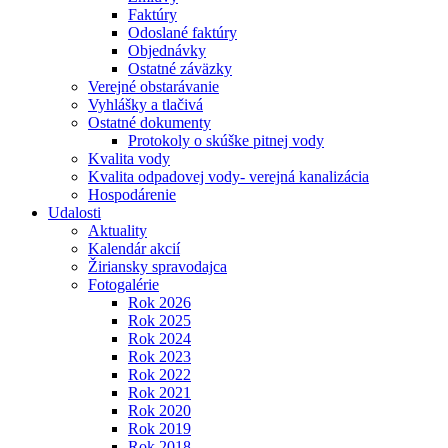
Faktúry
Odoslané faktúry
Objednávky
Ostatné záväzky
Verejné obstarávanie
Vyhlášky a tlačivá
Ostatné dokumenty
Protokoly o skúške pitnej vody
Kvalita vody
Kvalita odpadovej vody- verejná kanalizácia
Hospodárenie
Udalosti
Aktuality
Kalendár akcií
Žiriansky spravodajca
Fotogalérie
Rok 2026
Rok 2025
Rok 2024
Rok 2023
Rok 2022
Rok 2021
Rok 2020
Rok 2019
Rok 2018