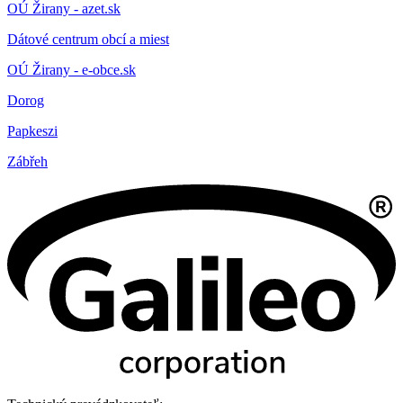
OÚ Žirany - azet.sk
Dátové centrum obcí a miest
OÚ Žirany - e-obce.sk
Dorog
Papkeszi
Zábřeh