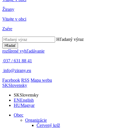
Žirany
Vitajte v obci
Zsére
Hľadaný výraz
Hľadať
rozšírené vyhľadávanie
037 / 631 88 41
info@zirany.eu
Facebook
RSS
Mapa webu
SK
Slovensky
SK
Slovensky
EN
English
HU
Magyar
Obec
Organizácie
Červený kríž