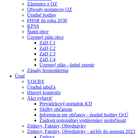
Zápisnice z OZ
Obvody poslancov OZ
Úradné hodiny
PHSR do roku 2030
KPSS
Štatút obce
Územný plán obce
ZaD č.1
ZaD č.2
ZaD č.3
ZaD č.4
Územný plán - úplné znenie
Zásady hospodárenia
Úrad
VOĽBY
Úradná tabuľa
Hlavný kontrolór
Ako vybaviť
Prevádzkový poriadok KD
Služby občanom
Informácia pre občanov - úradné hodiny OcÚ
Žiadosti regionálnej vodárenskej spoločnosti
Zmluvy, Faktúry, Objednávky
Zmluvy, Faktúry, Objednávky - archív do augusta 2023
Zmluvy