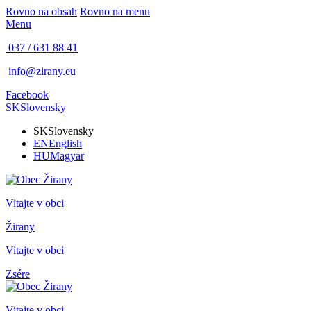
Rovno na obsah
Rovno na menu
Menu
037 / 631 88 41
info@zirany.eu
Facebook
SK
Slovensky
SK
Slovensky
EN
English
HU
Magyar
Vitajte v obci
Žirany
Vitajte v obci
Zsére
Vitajte v obci