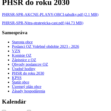
PHSR do roku 2030
PHRSR-SPR-AKCNE-PLANY-OBCI-tabulky.pdf (2.1 MB)
PHRSR-SPR-Nitra-strategicka-cast.pdf (44.73 MB)
Samospráva
Starosta obce
Poslanci OZ Volebné obdobie 2023 - 2026
VZN
Komisie OZ
Zápisnice z OZ
Obvody poslancov OZ
Úradné hodiny
PHSR do roku 2030
KPSS
Štatút obce
Územný plán obce
Zásady hospodárenia
Kalendár