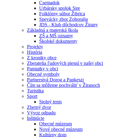
Csemadok
Urbársky spolok Sire
Folklórny súbor Žibrica
Spevácky zbor Zoboralja
JDS - Klub dôchodcov Žirany
Základná a materská škola
ZŠ a MŠ oznamy
Školské dokumenty
Projekty
História
Z kroniky obce
Zberatelia ľudových piesní v našej obci
Pamiatky v obci
Obecné symboly
Partnerstvá Dorog a Papkeszi
Čím sa môžeme pochváliť v Žiranoch
Turistika
Sport
Stolný tenis
Zberný dvor
Vývoz odpadu
Inštitúcie
Obecné múzeum
Nové obecné múzeum
Kultúrny dom