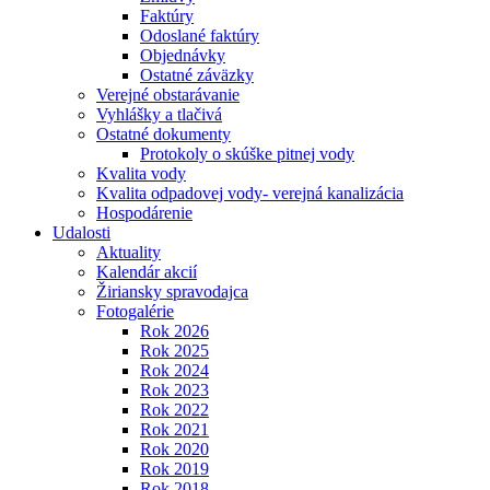
Faktúry
Odoslané faktúry
Objednávky
Ostatné záväzky
Verejné obstarávanie
Vyhlášky a tlačivá
Ostatné dokumenty
Protokoly o skúške pitnej vody
Kvalita vody
Kvalita odpadovej vody- verejná kanalizácia
Hospodárenie
Udalosti
Aktuality
Kalendár akcií
Žiriansky spravodajca
Fotogalérie
Rok 2026
Rok 2025
Rok 2024
Rok 2023
Rok 2022
Rok 2021
Rok 2020
Rok 2019
Rok 2018