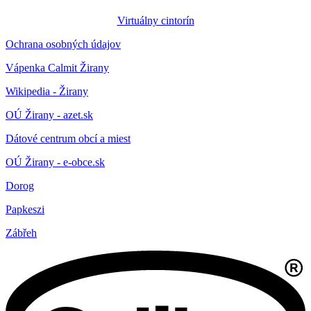
Virtuálny cintorín
Ochrana osobných údajov
Vápenka Calmit Žirany
Wikipedia - Žirany
OÚ Žirany - azet.sk
Dátové centrum obcí a miest
OÚ Žirany - e-obce.sk
Dorog
Papkeszi
Zábřeh