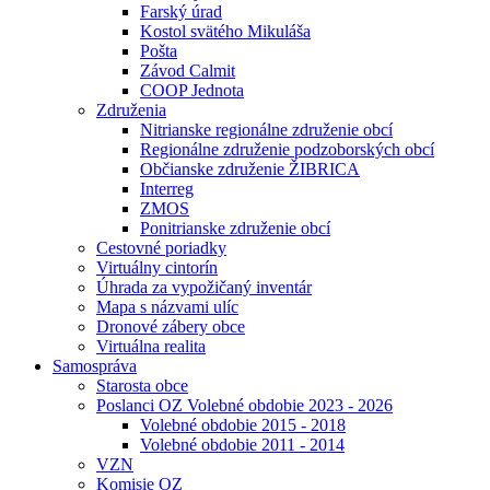
Farský úrad
Kostol svätého Mikuláša
Pošta
Závod Calmit
COOP Jednota
Združenia
Nitrianske regionálne združenie obcí
Regionálne združenie podzoborských obcí
Občianske združenie ŽIBRICA
Interreg
ZMOS
Ponitrianske združenie obcí
Cestovné poriadky
Virtuálny cintorín
Úhrada za vypožičaný inventár
Mapa s názvami ulíc
Dronové zábery obce
Virtuálna realita
Samospráva
Starosta obce
Poslanci OZ Volebné obdobie 2023 - 2026
Volebné obdobie 2015 - 2018
Volebné obdobie 2011 - 2014
VZN
Komisie OZ