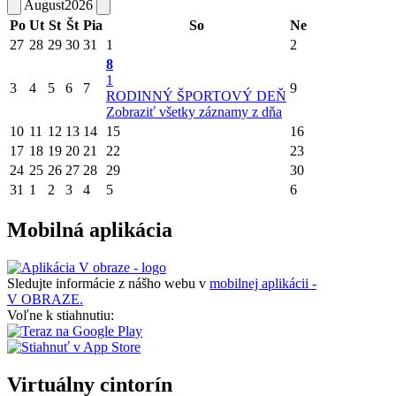
August
2026
Po
Ut
St
Št
Pia
So
Ne
27
28
29
30
31
1
2
8
1
3
4
5
6
7
9
RODINNÝ ŠPORTOVÝ DEŇ
Zobraziť všetky záznamy z dňa
10
11
12
13
14
15
16
17
18
19
20
21
22
23
24
25
26
27
28
29
30
31
1
2
3
4
5
6
Mobilná aplikácia
Sledujte informácie z nášho webu v
mobilnej aplikácii -
V OBRAZE.
Voľne k stiahnutiu:
Virtuálny cintorín