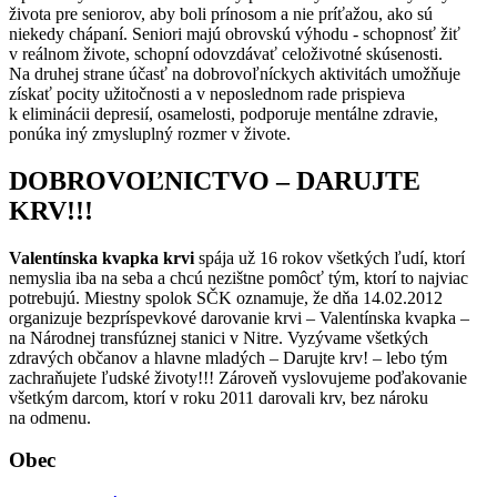
života pre seniorov, aby boli prínosom a nie príťažou, ako sú
niekedy chápaní. Seniori majú obrovskú výhodu - schopnosť žiť
v reálnom živote, schopní odovzdávať celoživotné skúsenosti.
Na druhej strane účasť na dobrovoľníckych aktivitách umožňuje
získať pocity užitočnosti a v neposlednom rade prispieva
k eliminácii depresií, osamelosti, podporuje mentálne zdravie,
ponúka iný zmysluplný rozmer v živote.
DOBROVOĽNICTVO – DARUJTE
KRV!!!
Valentínska kvapka krvi
spája už 16 rokov všetkých ľudí, ktorí
nemyslia iba na seba a chcú nezištne pomôcť tým, ktorí to najviac
potrebujú. Miestny spolok SČK oznamuje, že dňa 14.02.2012
organizuje bezpríspevkové darovanie krvi – Valentínska kvapka –
na Národnej transfúznej stanici v Nitre. Vyzývame všetkých
zdravých občanov a hlavne mladých – Darujte krv! – lebo tým
zachraňujete ľudské životy!!! Zároveň vyslovujeme poďakovanie
všetkým darcom, ktorí v roku 2011 darovali krv, bez nároku
na odmenu.
Obec