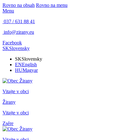
Rovno na obsah
Rovno na menu
Menu
037 / 631 88 41
info@zirany.eu
Facebook
SK
Slovensky
SK
Slovensky
EN
English
HU
Magyar
Vitajte v obci
Žirany
Vitajte v obci
Zsére
Vitajte v obci