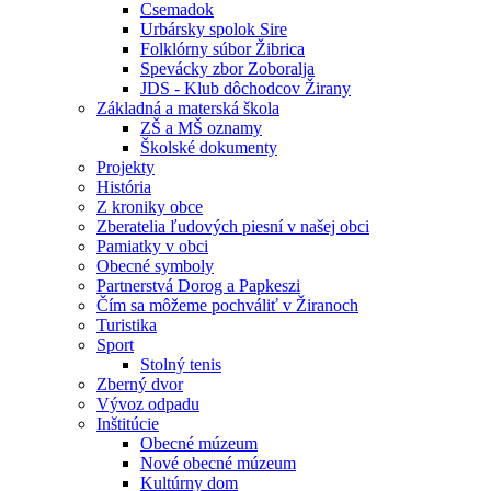
Csemadok
Urbársky spolok Sire
Folklórny súbor Žibrica
Spevácky zbor Zoboralja
JDS - Klub dôchodcov Žirany
Základná a materská škola
ZŠ a MŠ oznamy
Školské dokumenty
Projekty
História
Z kroniky obce
Zberatelia ľudových piesní v našej obci
Pamiatky v obci
Obecné symboly
Partnerstvá Dorog a Papkeszi
Čím sa môžeme pochváliť v Žiranoch
Turistika
Sport
Stolný tenis
Zberný dvor
Vývoz odpadu
Inštitúcie
Obecné múzeum
Nové obecné múzeum
Kultúrny dom