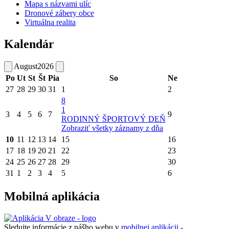
Mapa s názvami ulíc
Dronové zábery obce
Virtuálna realita
Kalendár
August
2026
Po
Ut
St
Št
Pia
So
Ne
27
28
29
30
31
1
2
8
1
3
4
5
6
7
9
RODINNÝ ŠPORTOVÝ DEŇ
Zobraziť všetky záznamy z dňa
10
11
12
13
14
15
16
17
18
19
20
21
22
23
24
25
26
27
28
29
30
31
1
2
3
4
5
6
Mobilná aplikácia
Sledujte informácie z nášho webu v
mobilnej aplikácii -