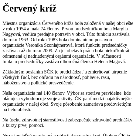
Červený kríž
Miestna organizácia Červeného kríža bola založená v našej obci ešte
v roku 1954 a mala 74 členov. Prvou predsedníčkou bola Margita
Nagyová, vedúca predajne potravín v obci. Túto funkciu zastávala
do roku 1963. Od roku 1983 bola dominantnou postavou
organizácie Veronika Szonlajtnerová, ktorá funkciu predsedníčky
zastávala až do roku 2009. Za jej obetavú prácu bola niekoľkokrát
odmenená aj nadriadenými orgánmi organizácie. V súčasnosti
funkciu predsedníčky zastáva dlhoročná členka Helena Magová.
Základným poslaním SČK je predchádzať a zmierňovať utrpenie
všetkých ľudí, bez ohľadu na národnosť, pohlavie, rasu,
náboženstvo a politické presvedčenie.
Naša organizácia má 140 členov. Výbor sa stretáva pravidelne, kde
plánuje a vyhodnocuje svoje aktivity. ČK patrí medzi najaktívnejšie
organizácie v našej obci. Svoje pôsobenie zameriava predovšetkým
na tieto oblasti:
Na úseku zdravotnej starostlivosti zabezpečuje zdravotné prednášky
a kurzy prvej pomoci.
Nezastupiteľné miesto má v oblasti darcovstva krvi. Úlohou ČK je