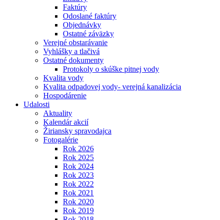
Faktúry
Odoslané faktúry
Objednávky
Ostatné záväzky
Verejné obstarávanie
Vyhlášky a tlačivá
Ostatné dokumenty
Protokoly o skúške pitnej vody
Kvalita vody
Kvalita odpadovej vody- verejná kanalizácia
Hospodárenie
Udalosti
Aktuality
Kalendár akcií
Žiriansky spravodajca
Fotogalérie
Rok 2026
Rok 2025
Rok 2024
Rok 2023
Rok 2022
Rok 2021
Rok 2020
Rok 2019
Rok 2018