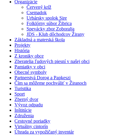
Organizácie
Červený kríž
Csemadok
Urbársky spolok Sire
Folklórny súbor Žibrica
Spevácky zbor Zoboralja
JDS - Klub dôchodcov Žirany
Základná a materská škola
Projekty
História
Z kroniky obce
Zberatelia ľudových piesní v našej obci
Pamiatky v obci
Obecné symboly
Partnerstvá Dorog a Papkeszi
Čím sa môžeme pochváliť v Žiranoch
Turistika
Sport
Zberný dvor
Vývoz odpadu
Inštitúcie
Združenia
Cestovné poriadky
Virtuálny cintorín
Úhrada za vypožičaný inventár