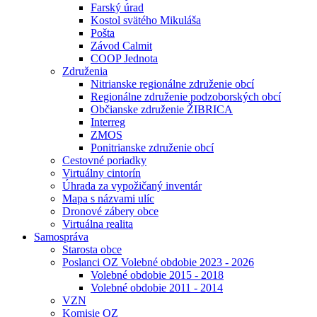
Farský úrad
Kostol svätého Mikuláša
Pošta
Závod Calmit
COOP Jednota
Združenia
Nitrianske regionálne združenie obcí
Regionálne združenie podzoborských obcí
Občianske združenie ŽIBRICA
Interreg
ZMOS
Ponitrianske združenie obcí
Cestovné poriadky
Virtuálny cintorín
Úhrada za vypožičaný inventár
Mapa s názvami ulíc
Dronové zábery obce
Virtuálna realita
Samospráva
Starosta obce
Poslanci OZ Volebné obdobie 2023 - 2026
Volebné obdobie 2015 - 2018
Volebné obdobie 2011 - 2014
VZN
Komisie OZ