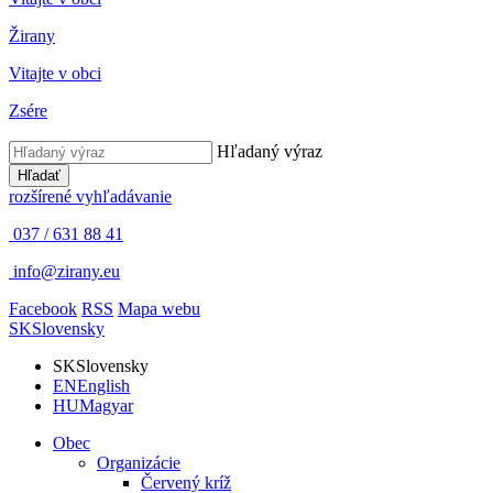
Žirany
Vitajte v obci
Zsére
Hľadaný výraz
Hľadať
rozšírené vyhľadávanie
037 / 631 88 41
info@zirany.eu
Facebook
RSS
Mapa webu
SK
Slovensky
SK
Slovensky
EN
English
HU
Magyar
Obec
Organizácie
Červený kríž