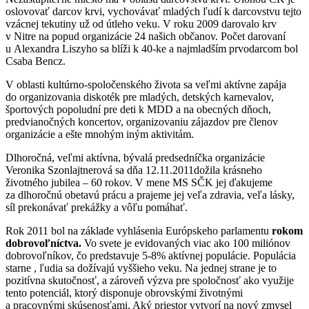
oslovovať darcov krvi, vychovávať mladých ľudí k darcovstvu tejto
vzácnej tekutiny už od útleho veku. V roku 2009 darovalo krv
v Nitre na popud organizácie 24 našich občanov. Počet darovaní
u Alexandra Liszyho sa blíži k 40-ke a najmladším prvodarcom bol
Csaba Bencz.
V oblasti kultúrno-spoločenského života sa veľmi aktívne zapája
do organizovania diskoték pre mladých, detských karnevalov,
športových popoludní pre deti k MDD a na obecných dňoch,
predvianočných koncertov, organizovaniu zájazdov pre členov
organizácie a ešte mnohým iným aktivitám.
Dlhoročná, veľmi aktívna, bývalá predsedníčka organizácie
Veronika Szonlajtnerová sa dňa 12.11.2011dožila krásneho
životného jubilea – 60 rokov. V mene MS SČK jej ďakujeme
za dlhoročnú obetavú prácu a prajeme jej veľa zdravia, veľa lásky,
síl prekonávať prekážky a vôľu pomáhať.
Rok 2011 bol na základe vyhlásenia Európskeho parlamentu
rokom
dobrovoľníctva.
Vo svete je evidovaných viac ako 100 miliónov
dobrovoľníkov, čo predstavuje 5-8% aktívnej populácie. Populácia
starne , ľudia sa dožívajú vyššieho veku. Na jednej strane je to
pozitívna skutočnosť, a zároveň výzva pre spoločnosť ako využije
tento potenciál, ktorý disponuje obrovskými životnými
a pracovnými skúsenosťami. Aký priestor vytvorí na nový zmysel