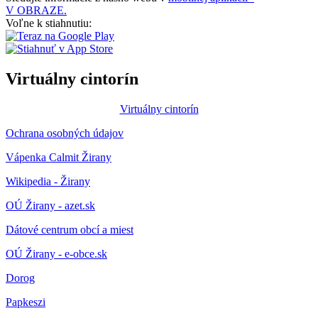
V OBRAZE.
Voľne k stiahnutiu:
Virtuálny cintorín
Virtuálny cintorín
Ochrana osobných údajov
Vápenka Calmit Žirany
Wikipedia - Žirany
OÚ Žirany - azet.sk
Dátové centrum obcí a miest
OÚ Žirany - e-obce.sk
Dorog
Papkeszi