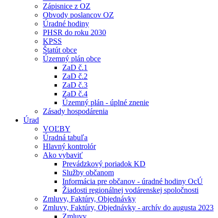
Zápisnice z OZ
Obvody poslancov OZ
Úradné hodiny
PHSR do roku 2030
KPSS
Štatút obce
Územný plán obce
ZaD č.1
ZaD č.2
ZaD č.3
ZaD č.4
Územný plán - úplné znenie
Zásady hospodárenia
Úrad
VOĽBY
Úradná tabuľa
Hlavný kontrolór
Ako vybaviť
Prevádzkový poriadok KD
Služby občanom
Informácia pre občanov - úradné hodiny OcÚ
Žiadosti regionálnej vodárenskej spoločnosti
Zmluvy, Faktúry, Objednávky
Zmluvy, Faktúry, Objednávky - archív do augusta 2023
Zmluvy