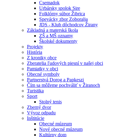
Csemadok
Urbársky spolok Sire
Folklórny súbor Žibrica
Spevácky zbor Zoboralja
JDS - Klub dôchodcov Žirany
Základná a materská škola
ZŠ a MŠ oznamy
Školské dokumenty
Projekty
História
Z kroniky obce
Zberatelia ľudových piesní v našej obci
Pamiatky v obci
Obecné symboly
Partnerstvá Dorog a Papkeszi
Čím sa môžeme pochváliť v Žiranoch
Turistika
Sport
Stolný tenis
Zberný dvor
Vývoz odpadu
Inštitúcie
Obecné múzeum
Nové obecné múzeum
Kultúrny dom