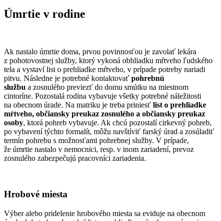
Úmrtie v rodine
Ak nastalo úmrtie doma, prvou povinnosťou je zavolať lekára
z pohotovostnej služby, ktorý vykoná obhliadku mŕtveho ľudského
tela a vystaví list o prehliadke mŕtveho, v prípade potreby nariadi
pitvu. Následne je potrebné kontaktovať
pohrebnú
službu
a zosnulého previezť do domu smútku na miestnom
cintoríne. Pozostalá rodina vybavuje všetky potrebné náležitosti
na obecnom úrade. Na matriku je treba priniesť
list o prehliadke
mŕtveho, občiansky preukaz zosnulého a občiansky preukaz
osoby
, ktorá pohreb vybavuje. Ak chcú pozostalí cirkevný pohreb,
po vybavení týchto formalít, môžu navštíviť farský úrad a zosúladiť
termín pohrebu s možnosťami pohrebnej služby. V prípade,
že úmrtie nastalo v nemocnici, resp. v inom zariadení, prevoz
zosnulého zabezpečujú pracovníci zariadenia.
Hrobové miesta
Výber alebo pridelenie hrobového miesta sa eviduje na obecnom