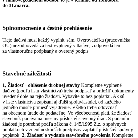
do 31.marca.
Splnomocnenie a čestné prehlásenie
Tieto tlačivá musí každý vyplniť sám. Overovateľka (pracovníčka
OÚ) nezodpovedá za text vyplnený v tlačive, zodpovedá len
za vlastnoručne podpísaný a overený podpis.
Stavebné záležitosti
1, Žiadosť - ohlásenie drobnej stavby
Kompletne vyplnené
tlačivo (podľa listu vlastníctva) treba podpísať a priložiť dokumenty
uvedené dole na tejto žiadosti. Vybavíte to bez poplatku. Ak sú
v liste vlastníctva zapísaní aj ďalší spoluvlastníci, od každého
jedného musíte priniesť vyjadrenie. Všetko treba odovzdať
na obecnom úrade do podateľne. Vo všeobecnosti platí, že žiadosť
stavebník podáva na miestny príslušný stavebný úrad. S podaním
žiadosti je potrebné podľa zákona č. 145/1995 Z.z. o správnych
poplatkoch v znení neskorších predpisov zaplatiť príslušný správny
poplatok.
2, Žiadosť o vydanie stavebného povolenia
Kompletne