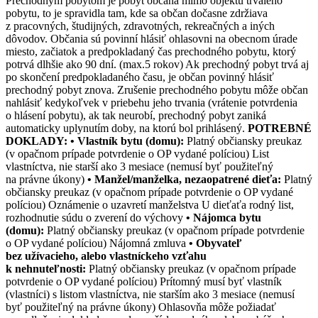
Prechodným pobytom je pobyt občana mimo objektu trvalého
pobytu, to je spravidla tam, kde sa občan dočasne zdržiava
z pracovných, študijných, zdravotných, rekreačných a iných
dôvodov. Občania sú povinní hlásiť ohlasovni na obecnom úrade
miesto, začiatok a predpokladaný čas prechodného pobytu, ktorý
potrvá dlhšie ako 90 dní. (max.5 rokov) Ak prechodný pobyt trvá aj
po skončení predpokladaného času, je občan povinný hlásiť
prechodný pobyt znova. Zrušenie prechodného pobytu môže občan
nahlásiť kedykoľvek v priebehu jeho trvania (vrátenie potvrdenia
o hlásení pobytu), ak tak neurobí, prechodný pobyt zaniká
automaticky uplynutím doby, na ktorú bol prihlásený.
POTREBNÉ
DOKLADY:
• Vlastník bytu (domu):
Platný občiansky preukaz
(v opačnom prípade potvrdenie o OP vydané políciou) List
vlastníctva, nie starší ako 3 mesiace (nemusí byť použiteľný
na právne úkony)
• Manžel/manželka, nezaopatrené dieťa:
Platný
občiansky preukaz (v opačnom prípade potvrdenie o OP vydané
políciou) Oznámenie o uzavretí manželstva U dieťaťa rodný list,
rozhodnutie súdu o zverení do výchovy
• Nájomca bytu
(domu):
Platný občiansky preukaz (v opačnom prípade potvrdenie
o OP vydané políciou) Nájomná zmluva
• Obyvateľ
bez užívacieho, alebo vlastníckeho vzťahu
k nehnuteľnosti:
Platný občiansky preukaz (v opačnom prípade
potvrdenie o OP vydané políciou) Prítomný musí byť vlastník
(vlastníci) s listom vlastníctva, nie starším ako 3 mesiace (nemusí
byť použiteľný na právne úkony) Ohlasovňa môže požiadať