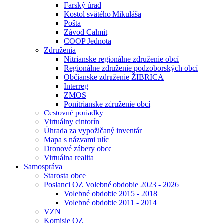
Farský úrad
Kostol svätého Mikuláša
Pošta
Závod Calmit
COOP Jednota
Združenia
Nitrianske regionálne združenie obcí
Regionálne združenie podzoborských obcí
Občianske združenie ŽIBRICA
Interreg
ZMOS
Ponitrianske združenie obcí
Cestovné poriadky
Virtuálny cintorín
Úhrada za vypožičaný inventár
Mapa s názvami ulíc
Dronové zábery obce
Virtuálna realita
Samospráva
Starosta obce
Poslanci OZ Volebné obdobie 2023 - 2026
Volebné obdobie 2015 - 2018
Volebné obdobie 2011 - 2014
VZN
Komisie OZ