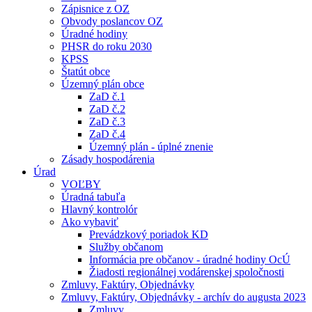
Zápisnice z OZ
Obvody poslancov OZ
Úradné hodiny
PHSR do roku 2030
KPSS
Štatút obce
Územný plán obce
ZaD č.1
ZaD č.2
ZaD č.3
ZaD č.4
Územný plán - úplné znenie
Zásady hospodárenia
Úrad
VOĽBY
Úradná tabuľa
Hlavný kontrolór
Ako vybaviť
Prevádzkový poriadok KD
Služby občanom
Informácia pre občanov - úradné hodiny OcÚ
Žiadosti regionálnej vodárenskej spoločnosti
Zmluvy, Faktúry, Objednávky
Zmluvy, Faktúry, Objednávky - archív do augusta 2023
Zmluvy