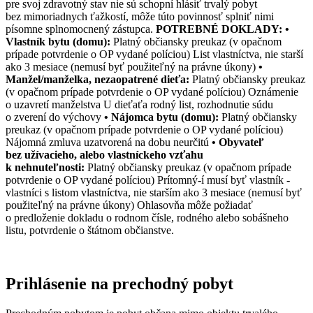
pre svoj zdravotný stav nie sú schopní hlásiť trvalý pobyt
bez mimoriadnych ťažkostí, môže túto povinnosť splniť nimi
písomne splnomocnený zástupca.
POTREBNÉ DOKLADY:
•
Vlastník bytu (domu):
Platný občiansky preukaz (v opačnom
prípade potvrdenie o OP vydané políciou) List vlastníctva, nie starší
ako 3 mesiace (nemusí byť použiteľný na právne úkony)
•
Manžel/manželka, nezaopatrené dieťa:
Platný občiansky preukaz
(v opačnom prípade potvrdenie o OP vydané políciou) Oznámenie
o uzavretí manželstva U dieťaťa rodný list, rozhodnutie súdu
o zverení do výchovy
• Nájomca bytu (domu):
Platný občiansky
preukaz (v opačnom prípade potvrdenie o OP vydané políciou)
Nájomná zmluva uzatvorená na dobu neurčitú
• Obyvateľ
bez užívacieho, alebo vlastníckeho vzťahu
k nehnuteľnosti:
Platný občiansky preukaz (v opačnom prípade
potvrdenie o OP vydané políciou) Prítomný-í musí byť vlastník -
vlastníci s listom vlastníctva, nie starším ako 3 mesiace (nemusí byť
použiteľný na právne úkony) Ohlasovňa môže požiadať
o predloženie dokladu o rodnom čísle, rodného alebo sobášneho
listu, potvrdenie o štátnom občianstve.
Prihlásenie na prechodný pobyt