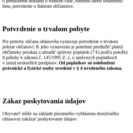
o predloženie dokladu o rodnom čísle, rodného alebo sobášneho
listu, potvrdenie o štátnom občianstve.
Potvrdenie o trvalom pobyte
Pre potreby občana ohlasovňa vystavuje potvrdenie o trvalom
pobyte občanovi. K jeho vystaveniu je potrebné predložiť platný
občiansky preukaz a uhradiť správny poplatok (7 €) podľa položky
8 prílohy k zákonu č. 145/1995 Z. z. o správnych poplatkoch
v znení neskorších predpisov.
Od poplatkov sú oslobodení
právnické a fyzické osoby uvedené v § 4 uvedeného zákona.
Zákaz poskytovania údajov
Obyvateľ môže na základe písomného vyhlásenia doručeného
ohlasovni zakázať poskytovanie údajov.