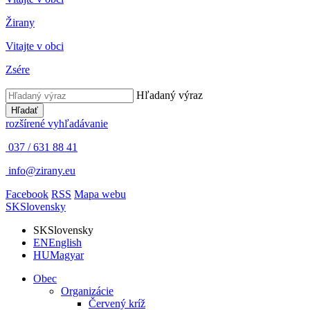
Žirany
Vitajte v obci
Zsére
Hľadaný výraz
Hľadať
rozšírené vyhľadávanie
037 / 631 88 41
info@zirany.eu
Facebook
RSS
Mapa webu
SK
Slovensky
SK
Slovensky
EN
English
HU
Magyar
Obec
Organizácie
Červený kríž