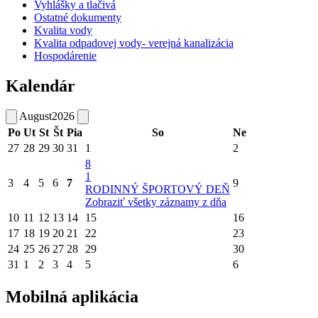
Vyhlášky a tlačivá
Ostatné dokumenty
Kvalita vody
Kvalita odpadovej vody- verejná kanalizácia
Hospodárenie
Kalendár
August
2026
Po
Ut
St
Št
Pia
So
Ne
27
28
29
30
31
1
2
8
1
3
4
5
6
7
9
RODINNÝ ŠPORTOVÝ DEŇ
Zobraziť všetky záznamy z dňa
10
11
12
13
14
15
16
17
18
19
20
21
22
23
24
25
26
27
28
29
30
31
1
2
3
4
5
6
Mobilná aplikácia