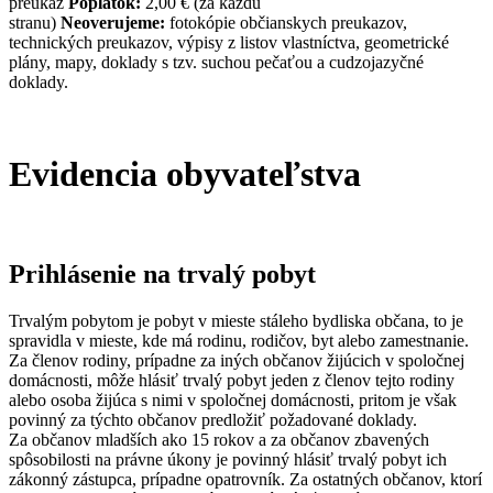
preukaz
Poplatok:
2,00 € (za každú
stranu)
Neoverujeme:
fotokópie občianskych preukazov,
technických preukazov, výpisy z listov vlastníctva, geometrické
plány, mapy, doklady s tzv. suchou pečaťou a cudzojazyčné
doklady.
Evidencia obyvateľstva
Prihlásenie na trvalý pobyt
Trvalým pobytom je pobyt v mieste stáleho bydliska občana, to je
spravidla v mieste, kde má rodinu, rodičov, byt alebo zamestnanie.
Za členov rodiny, prípadne za iných občanov žijúcich v spoločnej
domácnosti, môže hlásiť trvalý pobyt jeden z členov tejto rodiny
alebo osoba žijúca s nimi v spoločnej domácnosti, pritom je však
povinný za týchto občanov predložiť požadované doklady.
Za občanov mladších ako 15 rokov a za občanov zbavených
spôsobilosti na právne úkony je povinný hlásiť trvalý pobyt ich
zákonný zástupca, prípadne opatrovník. Za ostatných občanov, ktorí