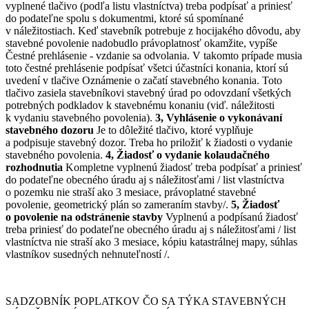
vyplnené tlačivo (podľa listu vlastníctva) treba podpísať a priniesť
do podateľne spolu s dokumentmi, ktoré sú spomínané
v náležitostiach. Keď stavebník potrebuje z hocijakého dôvodu, aby
stavebné povolenie nadobudlo právoplatnosť okamžite, vypíše
Čestné prehlásenie - vzdanie sa odvolania. V takomto prípade musia
toto čestné prehlásenie podpísať všetci účastníci konania, ktorí sú
uvedení v tlačive Oznámenie o začatí stavebného konania. Toto
tlačivo zasiela stavebníkovi stavebný úrad po odovzdaní všetkých
potrebných podkladov k stavebnému konaniu (viď. náležitosti
k vydaniu stavebného povolenia).
3, Vyhlásenie o vykonávaní
stavebného dozoru
Je to dôležité tlačivo, ktoré vyplňuje
a podpisuje stavebný dozor. Treba ho priložiť k žiadosti o vydanie
stavebného povolenia.
4, Žiadosť o vydanie kolaudačného
rozhodnutia
Kompletne vyplnenú žiadosť treba podpísať a priniesť
do podateľne obecného úradu aj s náležitosťami / list vlastníctva
o pozemku nie straší ako 3 mesiace, právoplatné stavebné
povolenie, geometrický plán so zameraním stavby/.
5, Žiadosť
o povolenie na odstránenie stavby
Vyplnenú a podpísanú žiadosť
treba priniesť do podateľne obecného úradu aj s náležitosťami / list
vlastníctva nie straší ako 3 mesiace, kópiu katastrálnej mapy, súhlas
vlastníkov susedných nehnuteľností /.
SADZOBNÍK POPLATKOV ČO SA TÝKA STAVEBNÝCH