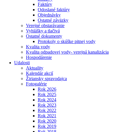
Faktúry
Odoslané faktúry
Objednávky
Ostatné záväzky
Verejné obstarávanie
Vyhlášky a tlačivá
Ostatné dokumenty
Protokoly o skúške pitnej vody
Kvalita vody
Kvalita odpadovej vody- verejná kanalizácia
Hospodárenie
Udalosti
Aktuality
Kalendár akcií
Žiriansky spravodajca
Fotogalérie
Rok 2026
Rok 2025
Rok 2024
Rok 2023
Rok 2022
Rok 2021
Rok 2020
Rok 2019
Rok 2018