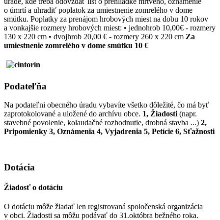
úrade, kde treba odovzdať list o prehliadke mŕtveho, oznámenie
o úmrtí a uhradiť poplatok za umiestnenie zomrelého v dome
smútku. Poplatky za prenájom hrobových miest na dobu 10 rokov
a vonkajšie rozmery hrobových miest: • jednohrob 10,00€ - rozmery
130 x 220 cm • dvojhrob 20,00 € - rozmery 260 x 220 cm
Za
umiestnenie zomrelého v dome smútku 10 €
Podateľňa
Na podateľni obecného úradu vybavíte všetko dôležité, čo má byť
zaprotokolované a uložené do archívu obce.
1, Žiadosti
(napr.
stavebné povolenie, kolaudačné rozhodnutie, drobná stavba ...)
2,
Pripomienky
3, Oznámenia
4, Vyjadrenia
5, Petície
6, Sťažnosti
Dotácia
Žiadosť o dotáciu
O dotáciu môže žiadať len registrovaná spoločenská organizácia
v obci. Žiadosti sa môžu podávať do 31.októbra bežného roka.