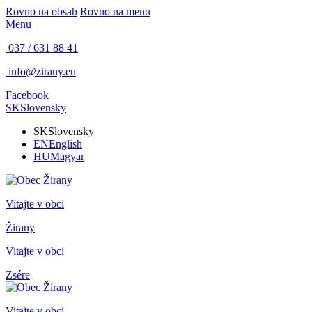
Rovno na obsah
Rovno na menu
Menu
037 / 631 88 41
info@zirany.eu
Facebook
SK
Slovensky
SK
Slovensky
EN
English
HU
Magyar
Vitajte v obci
Žirany
Vitajte v obci
Zsére
Vitajte v obci