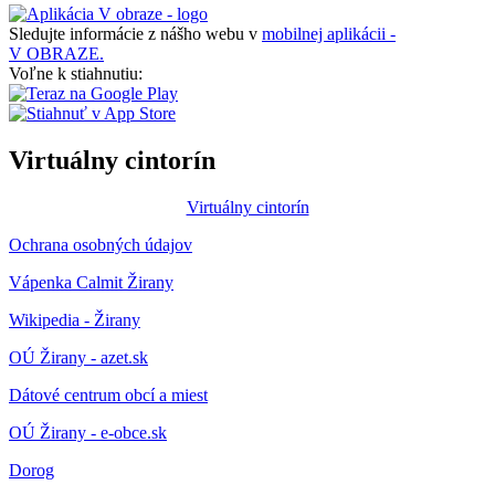
Sledujte informácie z nášho webu v
mobilnej aplikácii -
V OBRAZE.
Voľne k stiahnutiu:
Virtuálny cintorín
Virtuálny cintorín
Ochrana osobných údajov
Vápenka Calmit Žirany
Wikipedia - Žirany
OÚ Žirany - azet.sk
Dátové centrum obcí a miest
OÚ Žirany - e-obce.sk
Dorog