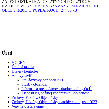
ZÁLEŽITOSTÍ, ALE AJ OSTATNÝCH POPLATKOV
NÁJDETE VO
VŠEOBECNE-ZÁVÄZNOM NARIADENÍ
OBCE č. 2/2011 O POPLATKOCH (244.35 kB)
Úrad
VOĽBY
Úradná tabuľa
Hlavný kontrolór
Ako vybaviť
Prevádzkový poriadok KD
Služby občanom
Informácia pre občanov - úradné hodiny OcÚ
Žiadosti regionálnej vodárenskej spoločnosti
Zmluvy, Faktúry, Objednávky
Zmluvy, Faktúry, Objednávky - archív do augusta 2023
Verejné obstarávanie