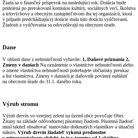
Žiada sa o finančný príspevok na nasledujúci rok. Dotácia bude
pridelená po prerokovaní komisiou kultúry, sociálnych vecí, školstva
a telovýchovy a obecným zastupiteľstvom iba tej organizácii, ktorá
v prípade predchádzajúcej dotácie mala túto dotáciu vyúčtovanú.
Žiadosti a vyúčtovania sa odovzdávajú na obecnom úrade.
Dane
V oblasti dane z nehnuteľností vybavíte:
1, Daňové priznania
2,
Zmeny v daniach
Na oznámenie o vlastníctve nehnuteľnosti alebo
o zmene vlastníctva nehnuteľnosti potrebujete občiansky preukaz
a list vlastníctva. Zmeny v daniach je daňovník povinný nahlásiť
na obecnom úrade do 31.1. daného roku.
Výrub stromu
Výrub drevín vo verejnej zeleni na území obce povoľuje Obec
Žirany na základe odôvodnenej písomnej žiadosti. Písomná žiadosť
musí taktiež obsahovať stanovisko dotknutých vlastníkov a situačný
nákres.
Výrub drevín žiadateľ vykoná prednostne
v mimovegetačnom období, to je v termíne od 1.októbra