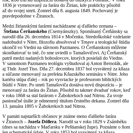
1836 je vymenovaný za farára do Žirian, kde prakticky pôsobil
až do svojej smrti. Zomrel dňa 8. augusta 1849. Pochovaný je
pravdepodobne v Žiranoch.
Medzi žirianskými farármi nachádzame aj ďalšieho zemana –
Štefana Čerňanského
(Csernyánszky). Spomínaný Čerňánsky sa
narodil dňa 26. decembra 1814 v Močenku. Stredoškolské vzdelanie
nadobudol v Nitre, filozofiu absolvoval v Trnave a teologické štúdia
ukončil vo Viedni na slávnom Pazmaneu. O Čerňanskom môžeme
skonštatovať to isté, čo sme uviedli o Tamašovičovi. Aj Čerňanský
patril medzi nadaných bohoslovcov, ktorých posielali do Viedne.
V samotnom Pazmaneu teológiu vyštudoval aj Anton Bernolák, ale
aj Thdr. Jozef Tiso. Dňa 27. decembra 1837 bol vysvätený za kňaza
a súčasne menovaný za prefekta Kňazského seminára v Nitre. Jeho
kariéra stúpa ďalej – rok po vysviacke je profesorom biblických
štúdií v Nitre. Po smrti Tamašoviča dostáva novú dispozíciu – je
menovaný za farára do Žirian. Pôsobil tu takmer dvadsať rokov, keď
v roku 1868 sa stal farárom v Žabokrekoch nad Nitrou. Za svoje
pastoračné úsilie je odmenený titulom čestného dekana. Zomrel dňa
13. januára 1895 v Žabokrekoch nad Nitrou.
V pamäti najstarších občanov je známe meno ďalšieho farára
v Žiranoch –
Jozefa Döllera
. Narodil sa v roku 1829 v Zsámbéku
(dnes sa nachádza v Maďarsku v Peštianskej župe). Poznáme o ňom
len schematické údaje. V roku 1853 bol vysvätený za kňaza