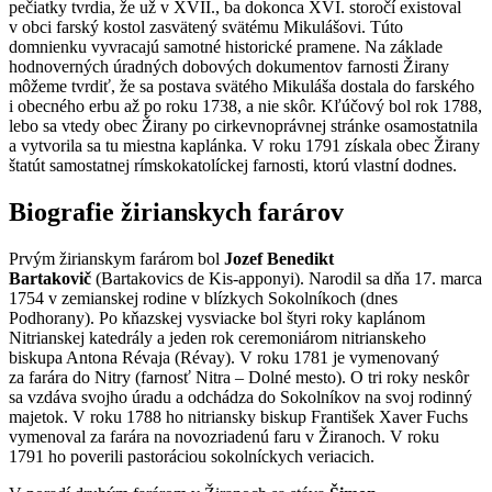
pečiatky tvrdia, že už v XVII., ba dokonca XVI. storočí existoval
v obci farský kostol zasvätený svätému Mikulášovi. Túto
domnienku vyvracajú samotné historické pramene. Na základe
hodnoverných úradných dobových dokumentov farnosti Žirany
môžeme tvrdiť, že sa postava svätého Mikuláša dostala do farského
i obecného erbu až po roku 1738, a nie skôr. Kľúčový bol rok 1788,
lebo sa vtedy obec Žirany po cirkevnoprávnej stránke osamostatnila
a vytvorila sa tu miestna kaplánka. V roku 1791 získala obec Žirany
štatút samostatnej rímskokatolíckej farnosti, ktorú vlastní dodnes.
Biografie žirianskych farárov
Prvým žirianskym farárom bol
Jozef Benedikt
Bartakovič
(Bartakovics de Kis-apponyi). Narodil sa dňa 17. marca
1754 v zemianskej rodine v blízkych Sokolníkoch (dnes
Podhorany). Po kňazskej vysviacke bol štyri roky kaplánom
Nitrianskej katedrály a jeden rok ceremoniárom nitrianskeho
biskupa Antona Révaja (Révay). V roku 1781 je vymenovaný
za farára do Nitry (farnosť Nitra – Dolné mesto). O tri roky neskôr
sa vzdáva svojho úradu a odchádza do Sokolníkov na svoj rodinný
majetok. V roku 1788 ho nitriansky biskup František Xaver Fuchs
vymenoval za farára na novozriadenú faru v Žiranoch. V roku
1791 ho poverili pastoráciou sokolníckych veriacich.