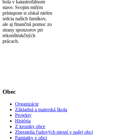
bola v katastrofálnom
stave. Svojim milým
prístupom si získal nielen
srdcia našich farníkov,
ale aj finančnú pomoc zo
strany sponzorov pri
rekonštrukčných
prácach.
Obec
Organizácie
Základná a materská škola
Projekty
História
Z kroniky obce
Zberatelia ľudových piesní v našej obci
Pamiatky v obci