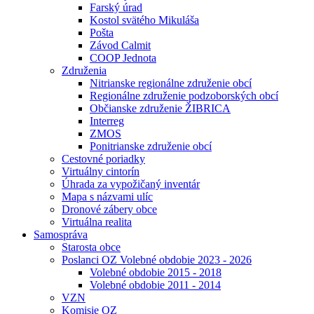
Farský úrad
Kostol svätého Mikuláša
Pošta
Závod Calmit
COOP Jednota
Združenia
Nitrianske regionálne združenie obcí
Regionálne združenie podzoborských obcí
Občianske združenie ŽIBRICA
Interreg
ZMOS
Ponitrianske združenie obcí
Cestovné poriadky
Virtuálny cintorín
Úhrada za vypožičaný inventár
Mapa s názvami ulíc
Dronové zábery obce
Virtuálna realita
Samospráva
Starosta obce
Poslanci OZ Volebné obdobie 2023 - 2026
Volebné obdobie 2015 - 2018
Volebné obdobie 2011 - 2014
VZN
Komisie OZ