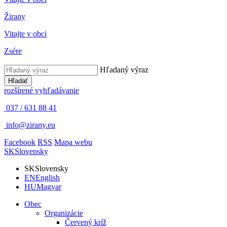
Žirany
Vitajte v obci
Zsére
Hľadaný výraz
Hľadať
rozšírené vyhľadávanie
037 / 631 88 41
info@zirany.eu
Facebook
RSS
Mapa webu
SK
Slovensky
SK
Slovensky
EN
English
HU
Magyar
Obec
Organizácie
Červený kríž