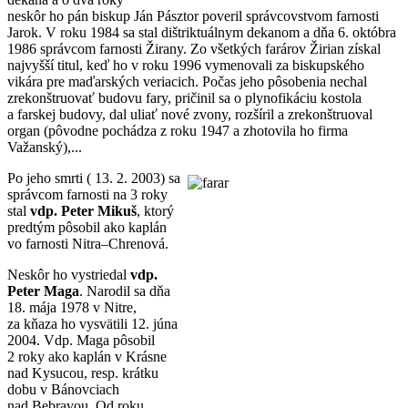
neskôr ho pán biskup Ján Pásztor poveril správcovstvom farnosti
Jarok. V roku 1984 sa stal dištriktuálnym dekanom a dňa 6. októbra
1986 správcom farnosti Žirany. Zo všetkých farárov Žirian získal
najvyšší titul, keď ho v roku 1996 vymenovali za biskupského
vikára pre maďarských veriacich. Počas jeho pôsobenia nechal
zrekonštruovať budovu fary, pričinil sa o plynofikáciu kostola
a farskej budovy, dal uliať nové zvony, rozšíril a zrekonštruoval
organ (pôvodne pochádza z roku 1947 a zhotovila ho firma
Važanský),...
Po jeho smrti ( 13. 2. 2003) sa
správcom farnosti na 3 roky
stal
vdp. Peter Mikuš
, ktorý
predtým pôsobil ako kaplán
vo farnosti Nitra–Chrenová.
Neskôr ho vystriedal
vdp.
Peter Maga
. Narodil sa dňa
18. mája 1978 v Nitre,
za kňaza ho vysvätili 12. júna
2004. Vdp. Maga pôsobil
2 roky ako kaplán v Krásne
nad Kysucou, resp. krátku
dobu v Bánovciach
nad Bebravou. Od roku