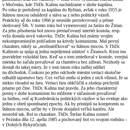
v Močenku, kde ThDr. Kalinu nachádzame v úlohe kaplána.
Po roku je preložený za kaplána do Rybian, avšak v roku 1955 je
štátnou mocou odsúdený a stáva sa z neho politický väzeň.
Prakticky až do roku 1966 je neustále perzekvovaný a prísne
sledovaný Štb. V tomto roku bol vymenovaný za farára do Žirian.
Za jeho pôsobenia bol znovu premaľovaný interiér kostola, resp.
veža dostala novú vakovku. ThDr. Kalina bol známy svojím
nekompromisným pohľadom na krivdy komunizmu. Mal pevný
charakter, nikdy sa „nezbratríčkoval“ so štátnou mocou. S ThDr.
Kalinom sa spája aj jedna nepríjemná udalosť v Žiranoch. Ktosi mu
pravidelne vykrádal faru. Keď sa o tom zmieňoval v kostole, verejná
mienka ho začala považovať za chamtivca bez zábran. Nezhody sa
dostali do takej miery, že v tom istom roku radšej odišiel
na dôchodok. Čoskoro po jeho odchode miestni veriaci skutočne
odhalili tajomstvo fary. Cez veľkú omšu si jeden z nich všimol, že sa
niekto vkradol na faru. Veriaci faru obkľúčili a zlodeja prichytili
priamo pri čine. ThDr. Kalina mal pravdu. Za jeho charakterný
postoj v dobe komunizmu ho môžeme v súčasnosti považovať
za hrdinu, veď aj Konfederácia politických väzňov si ho eviduje ako
jednu z obetí spomínanej epochy. Ak by pristúpil na kompromis so
štátnou mocou, určite by v živote dosiahol veľkú kariéru. Ale
neurobil tak. Bol to charakter. ThDr. Štefan Kalina zomrel
v Pezinku dňa 12. apríla 1985 a pochovaný bol vo svojom rodisku –
v Dolných Rykynčiciah.