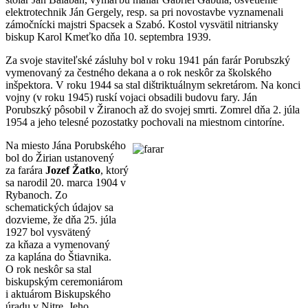
elektrotechnik Ján Gergely, resp. sa pri novostavbe vyznamenali
zámočnícki majstri Spacsek a Szabó. Kostol vysvätil nitriansky
biskup Karol Kmeťko dňa 10. septembra 1939.
Za svoje staviteľské zásluhy bol v roku 1941 pán farár Porubszký
vymenovaný za čestného dekana a o rok neskôr za školského
inšpektora. V roku 1944 sa stal dištriktuálnym sekretárom. Na konci
vojny (v roku 1945) ruskí vojaci obsadili budovu fary. Ján
Porubszký pôsobil v Žiranoch až do svojej smrti. Zomrel dňa 2. júla
1954 a jeho telesné pozostatky pochovali na miestnom cintoríne.
Na miesto Jána Porubského
bol do Žirian ustanovený
za farára
Jozef Žatko
, ktorý
sa narodil 20. marca 1904 v
Rybanoch. Zo
schematických údajov sa
dozvieme, že dňa 25. júla
1927 bol vysvätený
za kňaza a vymenovaný
za kaplána do Štiavnika.
O rok neskôr sa stal
biskupským ceremoniárom
i aktuárom Biskupského
úradu v Nitre. Jeho