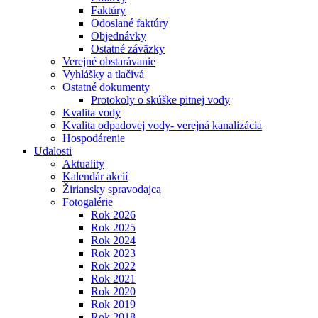
Faktúry
Odoslané faktúry
Objednávky
Ostatné záväzky
Verejné obstarávanie
Vyhlášky a tlačivá
Ostatné dokumenty
Protokoly o skúške pitnej vody
Kvalita vody
Kvalita odpadovej vody- verejná kanalizácia
Hospodárenie
Udalosti
Aktuality
Kalendár akcií
Žiriansky spravodajca
Fotogalérie
Rok 2026
Rok 2025
Rok 2024
Rok 2023
Rok 2022
Rok 2021
Rok 2020
Rok 2019
Rok 2018