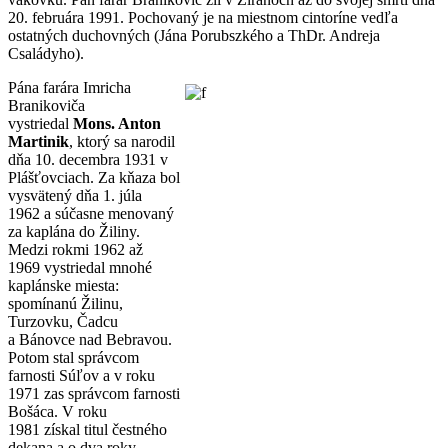
20. februára 1991. Pochovaný je na miestnom cintoríne vedľa
ostatných duchovných (Jána Porubszkého a ThDr. Andreja
Családyho).
Pána farára Imricha
Branikoviča
vystriedal
Mons. Anton
Martinik
, ktorý sa narodil
dňa 10. decembra 1931 v
Plášťovciach. Za kňaza bol
vysvätený dňa 1. júla
1962 a súčasne menovaný
za kaplána do Žiliny.
Medzi rokmi 1962 až
1969 vystriedal mnohé
kaplánske miesta:
spomínanú Žilinu,
Turzovku, Čadcu
a Bánovce nad Bebravou.
Potom stal správcom
farnosti Súľov a v roku
1971 zas správcom farnosti
Bošáca. V roku
1981 získal titul čestného
dekana a o dva roky