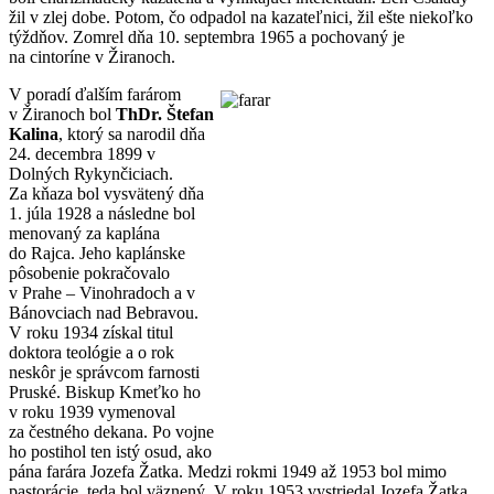
žil v zlej dobe. Potom, čo odpadol na kazateľnici, žil ešte niekoľko
týždňov. Zomrel dňa 10. septembra 1965 a pochovaný je
na cintoríne v Žiranoch.
V poradí ďalším farárom
v Žiranoch bol
ThDr. Štefan
Kalina
, ktorý sa narodil dňa
24. decembra 1899 v
Dolných Rykynčiciach.
Za kňaza bol vysvätený dňa
1. júla 1928 a následne bol
menovaný za kaplána
do Rajca. Jeho kaplánske
pôsobenie pokračovalo
v Prahe – Vinohradoch a v
Bánovciach nad Bebravou.
V roku 1934 získal titul
doktora teológie a o rok
neskôr je správcom farnosti
Pruské. Biskup Kmeťko ho
v roku 1939 vymenoval
za čestného dekana. Po vojne
ho postihol ten istý osud, ako
pána farára Jozefa Žatka. Medzi rokmi 1949 až 1953 bol mimo
pastorácie, teda bol väznený. V roku 1953 vystriedal Jozefa Žatka