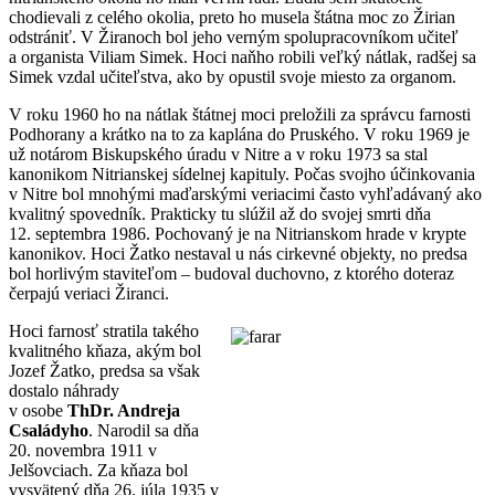
chodievali z celého okolia, preto ho musela štátna moc zo Žirian
odstrániť. V Žiranoch bol jeho verným spolupracovníkom učiteľ
a organista Viliam Simek. Hoci naňho robili veľký nátlak, radšej sa
Simek vzdal učiteľstva, ako by opustil svoje miesto za organom.
V roku 1960 ho na nátlak štátnej moci preložili za správcu farnosti
Podhorany a krátko na to za kaplána do Pruského. V roku 1969 je
už notárom Biskupského úradu v Nitre a v roku 1973 sa stal
kanonikom Nitrianskej sídelnej kapituly. Počas svojho účinkovania
v Nitre bol mnohými maďarskými veriacimi často vyhľadávaný ako
kvalitný spovedník. Prakticky tu slúžil až do svojej smrti dňa
12. septembra 1986. Pochovaný je na Nitrianskom hrade v krypte
kanonikov. Hoci Žatko nestaval u nás cirkevné objekty, no predsa
bol horlivým staviteľom – budoval duchovno, z ktorého doteraz
čerpajú veriaci Žiranci.
Hoci farnosť stratila takého
kvalitného kňaza, akým bol
Jozef Žatko, predsa sa však
dostalo náhrady
v osobe
ThDr. Andreja
Családyho
. Narodil sa dňa
20. novembra 1911 v
Jelšovciach. Za kňaza bol
vysvätený dňa 26. júla 1935 v