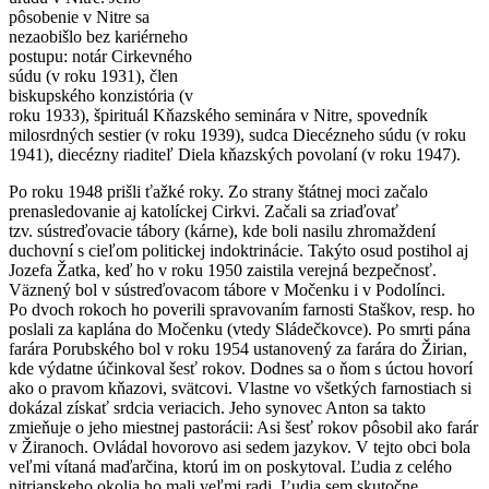
pôsobenie v Nitre sa
nezaobišlo bez kariérneho
postupu: notár Cirkevného
súdu (v roku 1931), člen
biskupského konzistória (v
roku 1933), špirituál Kňazského seminára v Nitre, spovedník
milosrdných sestier (v roku 1939), sudca Diecézneho súdu (v roku
1941), diecézny riaditeľ Diela kňazských povolaní (v roku 1947).
Po roku 1948 prišli ťažké roky. Zo strany štátnej moci začalo
prenasledovanie aj katolíckej Cirkvi. Začali sa zriaďovať
tzv. sústreďovacie tábory (kárne), kde boli nasilu zhromaždení
duchovní s cieľom politickej indoktrinácie. Takýto osud postihol aj
Jozefa Žatka, keď ho v roku 1950 zaistila verejná bezpečnosť.
Väznený bol v sústreďovacom tábore v Močenku i v Podolínci.
Po dvoch rokoch ho poverili spravovaním farnosti Staškov, resp. ho
poslali za kaplána do Močenku (vtedy Sládečkovce). Po smrti pána
farára Porubského bol v roku 1954 ustanovený za farára do Žirian,
kde výdatne účinkoval šesť rokov. Dodnes sa o ňom s úctou hovorí
ako o pravom kňazovi, svätcovi. Vlastne vo všetkých farnostiach si
dokázal získať srdcia veriacich. Jeho synovec Anton sa takto
zmieňuje o jeho miestnej pastorácii: Asi šesť rokov pôsobil ako farár
v Žiranoch. Ovládal hovorovo asi sedem jazykov. V tejto obci bola
veľmi vítaná maďarčina, ktorú im on poskytoval. Ľudia z celého
nitrianskeho okolia ho mali veľmi radi. Ľudia sem skutočne