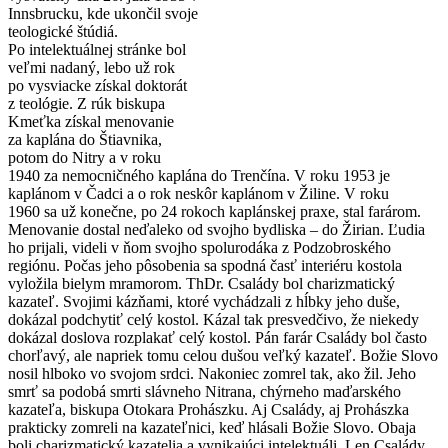
Innsbrucku, kde ukončil svoje
teologické štúdiá.
Po intelektuálnej stránke bol
veľmi nadaný, lebo už rok
po vysviacke získal doktorát
z teológie. Z rúk biskupa
Kmeťka získal menovanie
za kaplána do Štiavnika,
potom do Nitry a v roku
1940 za nemocničného kaplána do Trenčína. V roku 1953 je
kaplánom v Čadci a o rok neskôr kaplánom v Žiline. V roku
1960 sa už konečne, po 24 rokoch kaplánskej praxe, stal farárom.
Menovanie dostal neďaleko od svojho bydliska – do Žirian. Ľudia
ho prijali, videli v ňom svojho spolurodáka z Podzobroského
regiónu. Počas jeho pôsobenia sa spodná časť interiéru kostola
vyložila bielym mramorom. ThDr. Családy bol charizmatický
kazateľ. Svojimi kázňami, ktoré vychádzali z hĺbky jeho duše,
dokázal podchytiť celý kostol. Kázal tak presvedčivo, že niekedy
dokázal doslova rozplakať celý kostol. Pán farár Családy bol často
chorľavý, ale napriek tomu celou dušou veľký kazateľ. Božie Slovo
nosil hlboko vo svojom srdci. Nakoniec zomrel tak, ako žil. Jeho
smrť sa podobá smrti slávneho Nitrana, chýrneho maďarského
kazateľa, biskupa Otokara Prohászku. Aj Családy, aj Prohászka
prakticky zomreli na kazateľnici, keď hlásali Božie Slovo. Obaja
boli charizmatický kazatelia a vynikajúci intelektuáli. Len Családy