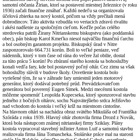
samotní občania Žirian, ktorí sa postavení miestnej železnice (v roku
1936) začali finančne zmáhať. Každú nedeľu sa organizovala
účelová zbierka na nový kostol, pričom sa vždy prečítali mená
dobrodincov. Táto aktivita vzbudila vo veriacich zdravú rivalitu
i akési nadšenie za spoločným cieľom. Keďže počas celého
stredoveku patrili Žirany Nitrianskemu biskupstvu (ako poddanská
obec), pán biskup Karol Kmeťko niesol najväčšiu finančnú ťarchu
a bol osobným garantom projektu. Biskupský úrad v Nitre
zasponzorovalo 664.731 korún. Boli to veľké peniaze, veď
nádenník, ktorý v tom čase od rána do večere žal obilie, dostal
za túto prácu 5 korún! Po zbúraní starého kostola sa bohoslužby
konali vedľa fary, kde bol postavený poľný oltár. Cez zimu sa však
bohoslužby slávili v budove školy. Osvetlenie kostola bolo
vyriešené tým, že sa v záhrade fary umiestnil jeden motorový
generátor, ktorý dodával potrebný prúd. Prevádzkovateľom
generátora bol poverený Eugen Simek. Medzi mecénmi kostola
môžeme spomenúť Leopolda Kupecseka, ktorý sponzoroval stavbu
jedného z bočných oltárov, sochu Najsvätejšieho srdca Ježišovho
nad vchodom do kostola i veľký kríž na miestnom cintoríne.
Na hlavnom oltári sa nachádza obraz svätého Mikuláša od Františka
Szóráda z roku 1939. Hlavný oltár zhotovila firma Drozd z Novák,
ktorá bola nástupcom známej nitrianskej firmy Sziklay. Plány
kostola vypracoval stavebný inžinier Anton Luif a samotnú stavbu
realizovala firma Jána Tomascheka. Stolárske práce mal na starosti
stolár Ján Balabán, výmaľbu maliar Gabriel Gabula, osvetlenie