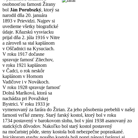
osobnosťou farnosti Žirany
bol
Ján Porubszký
, ktorý sa
narodil dňa 20. januára
1893 v Prievidzi. Najprv si
uvedieme všetky biografické
údaje. Kňazskú vysviacku
prijal dňa 2. júla 1916 v Nitre
a zároveň sa stal kaplánom
v Oščadnici na Kysuciach.
V roku 1917 dočasne
spravuje farnosť Zliechov,
v roku 1921 kaplánom
v Čadci, o rok neskôr
kaplánom v Hornom
Vadičove i v Novákoch.
V roku 1928 spravuje farnosť
Dolná Maríková, ktorá sa
nachádza pri Považskej
Bystrici. V roku 1933 je
vymenovaný za farára do Žirian. Za jeho pôsobenia prebehli v našej
farnosti veľké zmeny. Starý farský kostol, ktorý bol v roku
1734 postavený v barokovom slohu, bol v júni 1938 asanovaný zo
statických dôvodov. Nakoľko bol starý kostol postavený
na močaristej pôde, steny kostola boli nebezpečne popraskané.
Iniciátorom stavby nového kostola boli popri pánovi farárovi aj