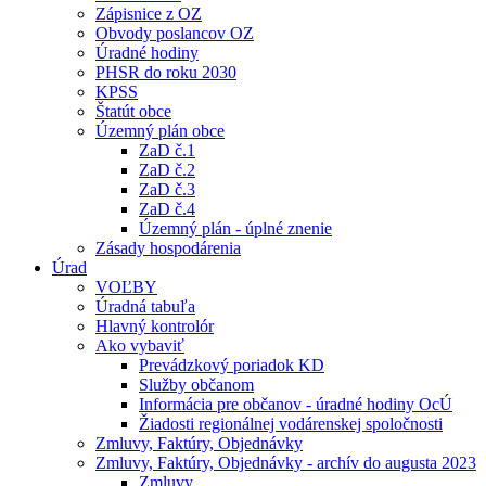
Zápisnice z OZ
Obvody poslancov OZ
Úradné hodiny
PHSR do roku 2030
KPSS
Štatút obce
Územný plán obce
ZaD č.1
ZaD č.2
ZaD č.3
ZaD č.4
Územný plán - úplné znenie
Zásady hospodárenia
Úrad
VOĽBY
Úradná tabuľa
Hlavný kontrolór
Ako vybaviť
Prevádzkový poriadok KD
Služby občanom
Informácia pre občanov - úradné hodiny OcÚ
Žiadosti regionálnej vodárenskej spoločnosti
Zmluvy, Faktúry, Objednávky
Zmluvy, Faktúry, Objednávky - archív do augusta 2023
Zmluvy