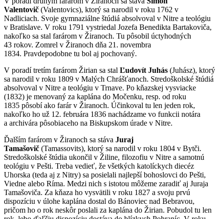
V poradí druhým farárom v Žiranoch sa stáva
Šimon
Valentovič
(Valentovics), ktorý sa narodil v roku 1762 v
Nadliciach. Svoje gymnaziálne štúdiá absolvoval v Nitre a teológiu
v Bratislave. V roku 1791 vystriedal Jozefa Benedikta Bartakoviča,
nakoľko sa stal farárom v Žiranoch. Tu pôsobil úctyhodných
43 rokov. Zomrel v Žiranoch dňa 21. novembra
1834. Pravdepodobne tu bol aj pochovaný.
V poradí tretím farárom Žirian sa stal
Ľudovít Juhás
(Juhász), ktorý
sa narodil v roku 1809 v Malých Chrášťanoch. Stredoškolské štúdiá
absolvoval v Nitre a teológiu v Trnave. Po kňazskej vysviacke
(1832) je menovaný za kaplána do Močenku, resp. od roku
1835 pôsobí ako farár v Žiranoch. Účinkoval tu len jeden rok,
nakoľko ho už 12. februára 1836 nachádzame vo funkcii notára
a archivára pôsobiaceho na Biskupskom úrade v Nitre.
Ďalším farárom v Žiranoch sa stáva
Juraj
Tamašovič
(Tamassovits), ktorý sa narodil v roku 1804 v Bytči.
Stredoškolské štúdia ukončil v Žiline, filozofiu v Nitre a samotnú
teológiu v Pešti. Treba vedieť, že všetkých katolíckych diecéz
Uhorska (teda aj z Nitry) sa posielali najlepší bohoslovci do Pešti,
Viedne alebo Ríma. Medzi nich s istotou môžeme zaradiť aj Juraja
Tamašoviča. Za kňaza ho vysvätili v roku 1827 a svoju prvú
dispozíciu v úlohe kaplána dostal do Bánoviec nad Bebravou,
pričom ho o rok neskôr poslali za kaplána do Žirian. Pobudol tu len
rok, lebo ďaľšiu dispozíciu dostáva do blízkych Pohraníc. V roku