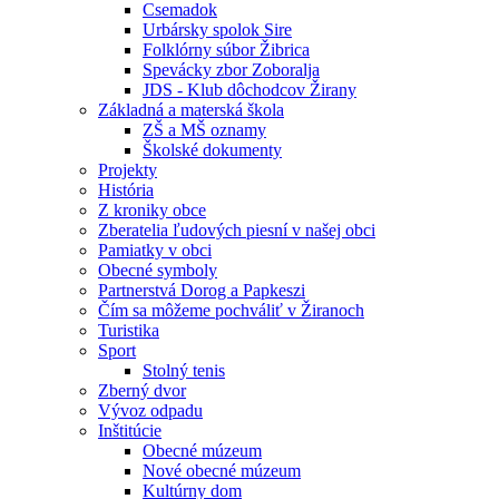
Csemadok
Urbársky spolok Sire
Folklórny súbor Žibrica
Spevácky zbor Zoboralja
JDS - Klub dôchodcov Žirany
Základná a materská škola
ZŠ a MŠ oznamy
Školské dokumenty
Projekty
História
Z kroniky obce
Zberatelia ľudových piesní v našej obci
Pamiatky v obci
Obecné symboly
Partnerstvá Dorog a Papkeszi
Čím sa môžeme pochváliť v Žiranoch
Turistika
Sport
Stolný tenis
Zberný dvor
Vývoz odpadu
Inštitúcie
Obecné múzeum
Nové obecné múzeum
Kultúrny dom