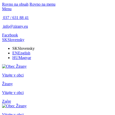
Rovno na obsah
Rovno na menu
Menu
037 / 631 88 41
info@zirany.eu
Facebook
SK
Slovensky
SK
Slovensky
EN
English
HU
Magyar
Vitajte v obci
Žirany
Vitajte v obci
Zsére
Vitajte v obci