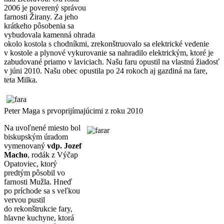
2006 je poverený správou
farnosti Žirany. Za jeho
krátkeho pôsobenia sa
vybudovala kamenná ohrada
okolo kostola s chodníkmi, zrekonštruovalo sa elektrické vedenie
v kostole a plynové vykurovanie sa nahradilo elektrickým, ktoré je
zabudované priamo v laviciach. Našu faru opustil na vlastnú žiadosť
v júni 2010. Našu obec opustila po 24 rokoch aj gazdiná na fare,
teta Milka.
Peter Maga s prvoprijímajúcimi z roku 2010
Na uvoľnené miesto bol
biskupským úradom
vymenovaný
vdp. Jozef
Macho
, rodák z Výčap
Opatoviec, ktorý
predtým pôsobil vo
farnosti Mužla. Hneď
po príchode sa s veľkou
vervou pustil
do rekonštrukcie fary,
hlavne kuchyne, ktorá