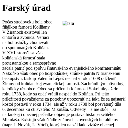
Farský úrad
Počas stredoveku bola obec
filiálkou farnosti Kolíňany.
V Žiranoch existoval len
cintorín a zvonica. Veriaci
na bohoslužby chodievali
do spomínaných Kolíňan.
V XVI. storočí sa však
kolíňanská farnosť stala
protestantskou a samosprávne
začala patriť pod správu šintavského evanjelického konfraternitátu.
Nakoľko však obec po hospodárskej stránke patrila Nitrianskemu
biskupstvu, biskup Valentín Lépeš nechal v roku 1608 odčleniť
Žirany od kolíňanskej evanjelickej farnosti. Zachránil tým pôvodný,
katolícky ráz obce. Obec sa pričlenila k farnosti Sokolníky až do
roku 1738, kedy sa opäť vrátili naspäť do Kolíňan. Pri tejto
príležitosti považujeme za potrebný upozorniť na fakt, že sa najstarší
kostol postavil v roku 1734, ale až v roku 1738 bol posvätený dňa
6. decembra ku cti svätého Mikuláša. Odvtedy – a nie skôr – sa
na farskej i obecnej pečiatke objavuje postava biskupa svätého
Mikuláša. Existujú však štúdie známych slovenských heraldikov
(napr. J. Novák, L. Vrtel), ktorý len na základe vizáže obecnej