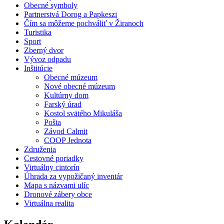
Obecné symboly
Partnerstvá Dorog a Papkeszi
Čím sa môžeme pochváliť v Žiranoch
Turistika
Sport
Zberný dvor
Vývoz odpadu
Inštitúcie
Obecné múzeum
Nové obecné múzeum
Kultúrny dom
Farský úrad
Kostol svätého Mikuláša
Pošta
Závod Calmit
COOP Jednota
Združenia
Cestovné poriadky
Virtuálny cintorín
Úhrada za vypožičaný inventár
Mapa s názvami ulíc
Dronové zábery obce
Virtuálna realita