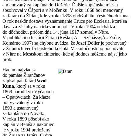
a menovaný za kaplána do Dežeríc. Ďalšie kaplánske miesta
absolvoval v Čápori a v Močenku. V roku 1868 bol menovaný
za farára do Žirian, kde v roku 1898 obdržal titul čestného dekana.
O rok neskôr dostáva vyznamenanie Cruce pro Ecclesia, ktoré sa
dáva za zásluhy na cirkevnom poli. V roku 1904 odchádza
do dôchodku, pričom dňa 14. júna 1917 zomrel v Nitre.
V publikácii o histórii Žirian (Reško, A. – Szénássy,Á.: Zsére,
Komárno 1997) sa chybne uvádza, že Jozef Döller je pochovaný
v Žiranoch vedľa farského kostola. V skutočnosti ho pochovali
v Nitre na Mestskom cintoríne, kde aj dodnes môžeme nájsť jeho
hrob.
Hádam najviac sa
do pamäte Žirančanov
zapísal pán farár
Pavol
Kuna
, ktorý sa v roku
1869 narodil vo Výčapoch
– Opatovciach. Za kňaza
bol vysvätený v roku
1893 a ustanovený
za kaplána do Novák.
V roku 1899 pôsobí ako
kaplán v Beluši a nakoniec
je v roku 1904 preložený
do Žirian za farára. O dva