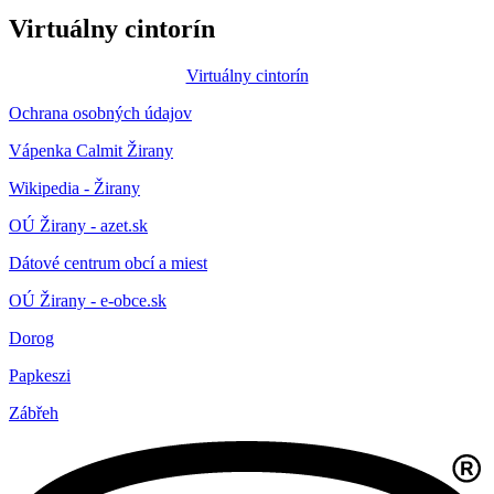
Virtuálny cintorín
Virtuálny cintorín
Ochrana osobných údajov
Vápenka Calmit Žirany
Wikipedia - Žirany
OÚ Žirany - azet.sk
Dátové centrum obcí a miest
OÚ Žirany - e-obce.sk
Dorog
Papkeszi
Zábřeh