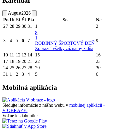
Kalendár
August
2026
Po
Ut
St
Št
Pia
So
Ne
27
28
29
30
31
1
2
8
1
3
4
5
6
7
9
RODINNÝ ŠPORTOVÝ DEŇ
Zobraziť všetky záznamy z dňa
10
11
12
13
14
15
16
17
18
19
20
21
22
23
24
25
26
27
28
29
30
31
1
2
3
4
5
6
Mobilná aplikácia
Sledujte informácie z nášho webu v
mobilnej aplikácii -
V OBRAZE.
Voľne k stiahnutiu: