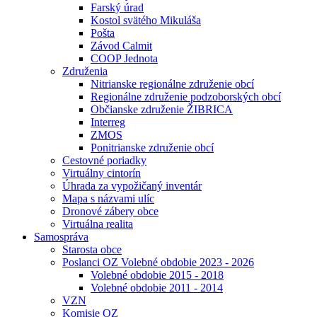
Farský úrad
Kostol svätého Mikuláša
Pošta
Závod Calmit
COOP Jednota
Združenia
Nitrianske regionálne združenie obcí
Regionálne združenie podzoborských obcí
Občianske združenie ŽIBRICA
Interreg
ZMOS
Ponitrianske združenie obcí
Cestovné poriadky
Virtuálny cintorín
Úhrada za vypožičaný inventár
Mapa s názvami ulíc
Dronové zábery obce
Virtuálna realita
Samospráva
Starosta obce
Poslanci OZ Volebné obdobie 2023 - 2026
Volebné obdobie 2015 - 2018
Volebné obdobie 2011 - 2014
VZN
Komisie OZ