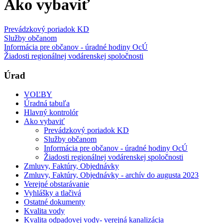
Ako vybaviť
Prevádzkový poriadok KD
Služby občanom
Informácia pre občanov - úradné hodiny OcÚ
Žiadosti regionálnej vodárenskej spoločnosti
Úrad
VOĽBY
Úradná tabuľa
Hlavný kontrolór
Ako vybaviť
Prevádzkový poriadok KD
Služby občanom
Informácia pre občanov - úradné hodiny OcÚ
Žiadosti regionálnej vodárenskej spoločnosti
Zmluvy, Faktúry, Objednávky
Zmluvy, Faktúry, Objednávky - archív do augusta 2023
Verejné obstarávanie
Vyhlášky a tlačivá
Ostatné dokumenty
Kvalita vody
Kvalita odpadovej vody- verejná kanalizácia