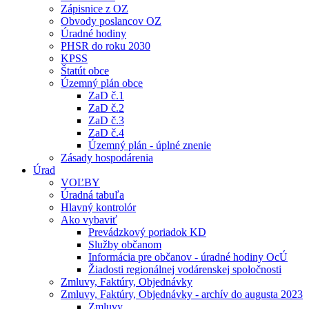
Zápisnice z OZ
Obvody poslancov OZ
Úradné hodiny
PHSR do roku 2030
KPSS
Štatút obce
Územný plán obce
ZaD č.1
ZaD č.2
ZaD č.3
ZaD č.4
Územný plán - úplné znenie
Zásady hospodárenia
Úrad
VOĽBY
Úradná tabuľa
Hlavný kontrolór
Ako vybaviť
Prevádzkový poriadok KD
Služby občanom
Informácia pre občanov - úradné hodiny OcÚ
Žiadosti regionálnej vodárenskej spoločnosti
Zmluvy, Faktúry, Objednávky
Zmluvy, Faktúry, Objednávky - archív do augusta 2023
Zmluvy