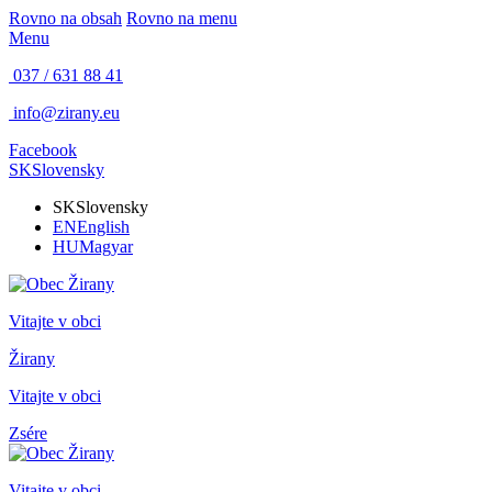
Rovno na obsah
Rovno na menu
Menu
037 / 631 88 41
info@zirany.eu
Facebook
SK
Slovensky
SK
Slovensky
EN
English
HU
Magyar
Vitajte v obci
Žirany
Vitajte v obci
Zsére
Vitajte v obci