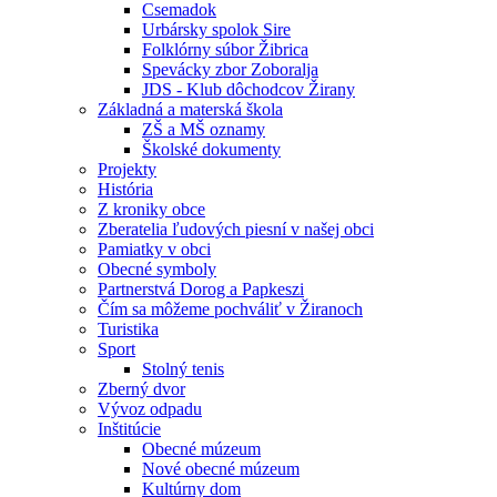
Csemadok
Urbársky spolok Sire
Folklórny súbor Žibrica
Spevácky zbor Zoboralja
JDS - Klub dôchodcov Žirany
Základná a materská škola
ZŠ a MŠ oznamy
Školské dokumenty
Projekty
História
Z kroniky obce
Zberatelia ľudových piesní v našej obci
Pamiatky v obci
Obecné symboly
Partnerstvá Dorog a Papkeszi
Čím sa môžeme pochváliť v Žiranoch
Turistika
Sport
Stolný tenis
Zberný dvor
Vývoz odpadu
Inštitúcie
Obecné múzeum
Nové obecné múzeum
Kultúrny dom