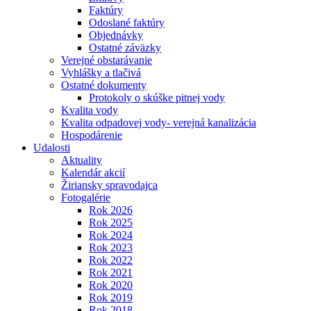
Faktúry
Odoslané faktúry
Objednávky
Ostatné záväzky
Verejné obstarávanie
Vyhlášky a tlačivá
Ostatné dokumenty
Protokoly o skúške pitnej vody
Kvalita vody
Kvalita odpadovej vody- verejná kanalizácia
Hospodárenie
Udalosti
Aktuality
Kalendár akcií
Žiriansky spravodajca
Fotogalérie
Rok 2026
Rok 2025
Rok 2024
Rok 2023
Rok 2022
Rok 2021
Rok 2020
Rok 2019
Rok 2018