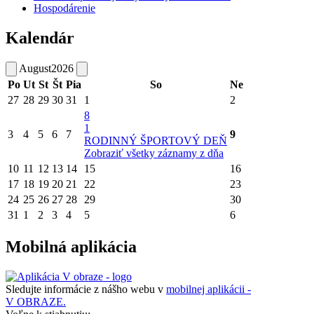
Hospodárenie
Kalendár
August
2026
Po
Ut
St
Št
Pia
So
Ne
27
28
29
30
31
1
2
8
1
3
4
5
6
7
9
RODINNÝ ŠPORTOVÝ DEŇ
Zobraziť všetky záznamy z dňa
10
11
12
13
14
15
16
17
18
19
20
21
22
23
24
25
26
27
28
29
30
31
1
2
3
4
5
6
Mobilná aplikácia
Sledujte informácie z nášho webu v
mobilnej aplikácii -
V OBRAZE.