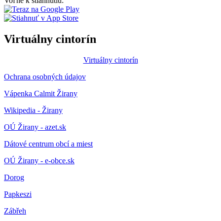
Voľne k stiahnutiu:
Virtuálny cintorín
Virtuálny cintorín
Ochrana osobných údajov
Vápenka Calmit Žirany
Wikipedia - Žirany
OÚ Žirany - azet.sk
Dátové centrum obcí a miest
OÚ Žirany - e-obce.sk
Dorog
Papkeszi
Zábřeh