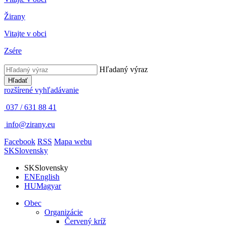
Žirany
Vitajte v obci
Zsére
Hľadaný výraz
Hľadať
rozšírené vyhľadávanie
037 / 631 88 41
info@zirany.eu
Facebook
RSS
Mapa webu
SK
Slovensky
SK
Slovensky
EN
English
HU
Magyar
Obec
Organizácie
Červený kríž