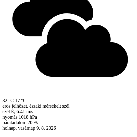
32 °C
17 °C
erős felhőzet, északi mérsékelt szél
szél
É
,
6.41 m/s
nyomás
1018 hPa
páratartalom
20 %
holnap, vasárnap 9. 8. 2026