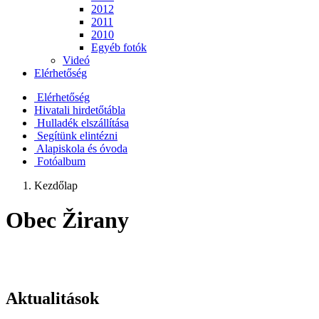
2012
2011
2010
Egyéb fotók
Videó
Elérhetőség
Elérhetőség
Hivatali hirdetőtábla
Hulladék elszállítása
Segítünk elintézni
Alapiskola és óvoda
Fotóalbum
Kezdőlap
Obec Žirany
Aktualitások