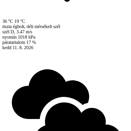
36 °C
19 °C
tiszta égbolt, déli mérsékelt szél
szél
D
,
3.47 m/s
nyomás
1018 hPa
páratartalom
17 %
kedd 11. 8. 2026