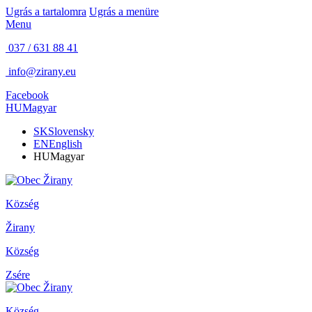
Ugrás a tartalomra
Ugrás a menüre
Menu
037 / 631 88 41
info@zirany.eu
Facebook
HU
Magyar
SK
Slovensky
EN
English
HU
Magyar
Község
Žirany
Község
Zsére
Község