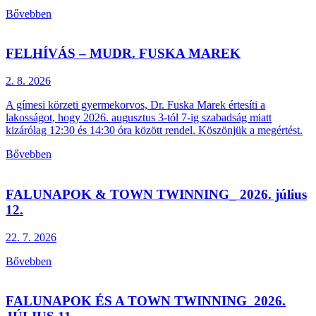
Bővebben
FELHÍVÁS – MUDR. FUSKA MAREK
2. 8.
2026
A gímesi körzeti gyermekorvos, Dr. Fuska Marek értesíti a
lakosságot, hogy 2026. augusztus 3-tól 7-ig szabadság miatt
kizárólag 12:30 és 14:30 óra között rendel. Köszönjük a megértést.
Bővebben
FALUNAPOK & TOWN TWINNING_ 2026. július
12.
22. 7.
2026
Bővebben
FALUNAPOK ÉS A TOWN TWINNING_2026.