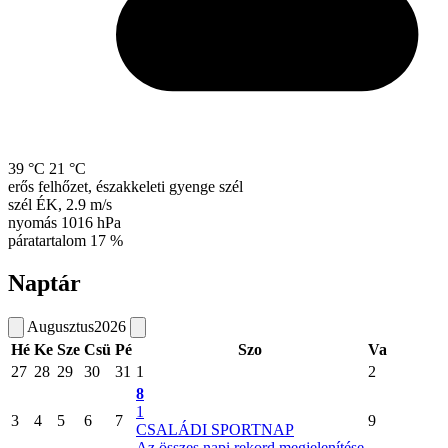
39 °C
21 °C
erős felhőzet, északkeleti gyenge szél
szél
ÉK
,
2.9 m/s
nyomás
1016 hPa
páratartalom
17 %
Naptár
Augusztus
2026
Hé
Ke
Sze
Csü
Pé
Szo
Va
27
28
29
30
31
1
2
8
1
3
4
5
6
7
9
CSALÁDI SPORTNAP
Az összes napi rekord megjelenítése