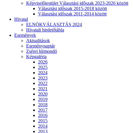
Képviselőtestület Választási időszak 2023-2026 között
Választási időszak 2015-2018 között
Választási időszak 2011-2014 között
Hivatal
ELNÖKVÁLASZTÁS 2024
Hivatali hirdetőtábla
Események
Aktualitások
Eseménynaptár
Zsérei hírmondó
Képgaléria
2026
2025
2024
2023
2022
2021
2020
2019
2018
2017
2016
2015
2014
2013