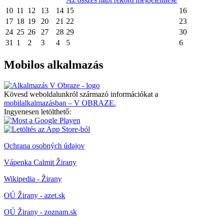
10
11
12
13
14
15
16
17
18
19
20
21
22
23
24
25
26
27
28
29
30
31
1
2
3
4
5
6
Mobilos alkalmazás
Kövesd weboldalunkról származó információkat a
mobilalkalmazásban – V OBRAZE.
Ingyenesen letölthető:
Ochrana osobných údajov
Vápenka Calmit Žirany
Wikipedia - Žirany
OÚ Žirany - azet.sk
OÚ Žirany - zoznam.sk