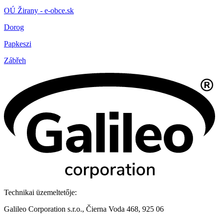
OÚ Žirany - e-obce.sk
Dorog
Papkeszi
Zábřeh
Technikai üzemeltetője:
Galileo Corporation s.r.o., Čierna Voda 468, 925 06