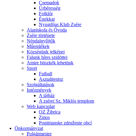
Csemadok
Úrbéresség
Folklór
Énekkar
Nyugdíjas Klub Zsére
Alapiskola és Óvoda
Zsére története
Népdalgyűjtők
Műemlékek
Községünk jelképei
Falunk híres szülöttei
Amire büszkék lehetünk
Sport
Futball
Asztalitenisz
Szolgáltatások
Intézmények
A tájház
A zsérei Sz. Miklós templom
Web kapcsolat
OZ Žibrica
Zmos
Ponitrianske združenie obcí
Önkormányzat
Polgármester