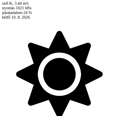
szél
K
,
3.44 m/s
nyomás
1021 hPa
páratartalom
24 %
hétfő 10. 8. 2026