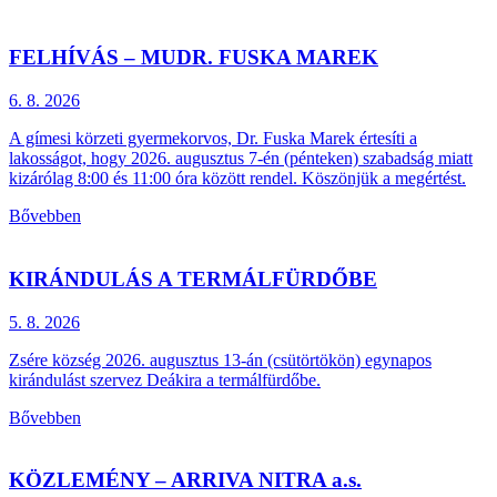
FELHÍVÁS – MUDR. FUSKA MAREK
6. 8.
2026
A gímesi körzeti gyermekorvos, Dr. Fuska Marek értesíti a
lakosságot, hogy 2026. augusztus 7-én (pénteken) szabadság miatt
kizárólag 8:00 és 11:00 óra között rendel. Köszönjük a megértést.
Bővebben
KIRÁNDULÁS A TERMÁLFÜRDŐBE
5. 8.
2026
Zsére község 2026. augusztus 13-án (csütörtökön) egynapos
kirándulást szervez Deákira a termálfürdőbe.
Bővebben
KÖZLEMÉNY – ARRIVA NITRA a.s.