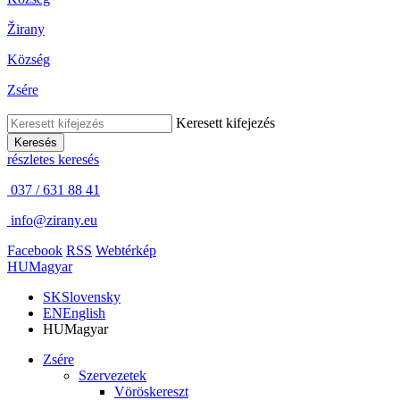
Žirany
Község
Zsére
Keresett kifejezés
Keresés
részletes keresés
037 / 631 88 41
info@zirany.eu
Facebook
RSS
Webtérkép
HU
Magyar
SK
Slovensky
EN
English
HU
Magyar
Zsére
Szervezetek
Vöröskereszt