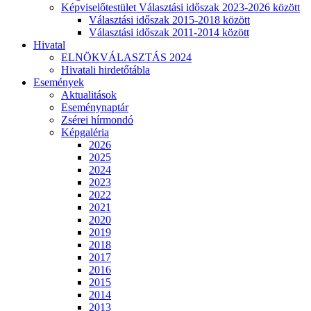
Képviselőtestület Választási időszak 2023-2026 között
Választási időszak 2015-2018 között
Választási időszak 2011-2014 között
Hivatal
ELNÖKVÁLASZTÁS 2024
Hivatali hirdetőtábla
Események
Aktualitások
Eseménynaptár
Zsérei hírmondó
Képgaléria
2026
2025
2024
2023
2022
2021
2020
2019
2018
2017
2016
2015
2014
2013