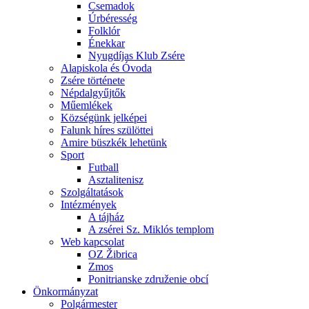
Csemadok
Úrbéresség
Folklór
Énekkar
Nyugdíjas Klub Zsére
Alapiskola és Óvoda
Zsére története
Népdalgyűjtők
Műemlékek
Községünk jelképei
Falunk híres szülöttei
Amire büszkék lehetünk
Sport
Futball
Asztalitenisz
Szolgáltatások
Intézmények
A tájház
A zsérei Sz. Miklós templom
Web kapcsolat
OZ Žibrica
Zmos
Ponitrianske združenie obcí
Önkormányzat
Polgármester