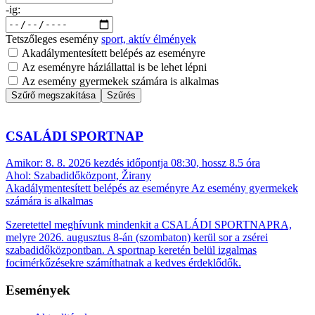
-ig:
Tetszőleges esemény
sport, aktív élmények
Akadálymentesített belépés az eseményre
Az eseményre háziállattal is be lehet lépni
Az esemény gyermekek számára is alkalmas
Szűrő megszakítása
Szűrés
CSALÁDI SPORTNAP
Amikor:
8. 8. 2026 kezdés időpontja 08:30, hossz 8.5 óra
Ahol:
Szabadidőközpont, Žirany
Akadálymentesített belépés az eseményre
Az esemény gyermekek
számára is alkalmas
Szeretettel meghívunk mindenkit a CSALÁDI SPORTNAPRA,
melyre 2026. augusztus 8-án (szombaton) kerül sor a zsérei
szabadidőközpontban. A sportnap keretén belül izgalmas
focimérkőzésekre számíthatnak a kedves érdeklődők.
Események