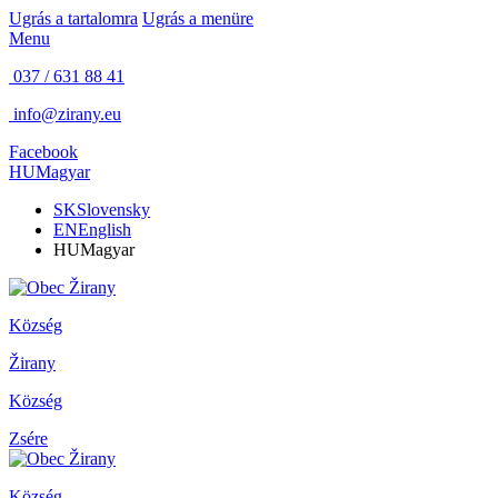
Ugrás a tartalomra
Ugrás a menüre
Menu
037 / 631 88 41
info@zirany.eu
Facebook
HU
Magyar
SK
Slovensky
EN
English
HU
Magyar
Község
Žirany
Község
Zsére
Község