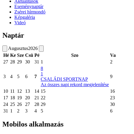
Aktualitások
Eseménynaptár
Zsérei hírmondó
Képgaléria
Videó
Naptár
Augusztus
2026
Hé
Ke
Sze
Csü
Pé
Szo
Va
27
28
29
30
31
1
2
8
1
3
4
5
6
7
9
CSALÁDI SPORTNAP
Az összes napi rekord megjelenítése
10
11
12
13
14
15
16
17
18
19
20
21
22
23
24
25
26
27
28
29
30
31
1
2
3
4
5
6
Mobilos alkalmazás