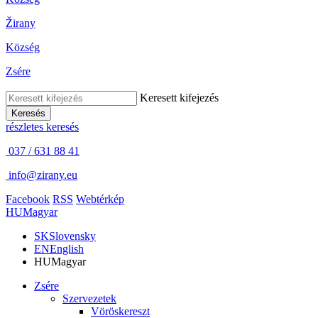
Žirany
Község
Zsére
Keresett kifejezés
Keresés
részletes keresés
037 / 631 88 41
info@zirany.eu
Facebook
RSS
Webtérkép
HU
Magyar
SK
Slovensky
EN
English
HU
Magyar
Zsére
Szervezetek
Vöröskereszt