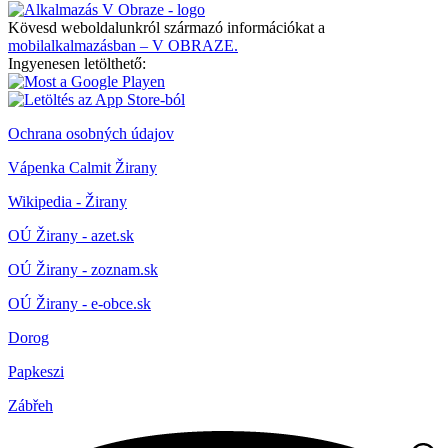
Kövesd weboldalunkról származó információkat a
mobilalkalmazásban – V OBRAZE.
Ingyenesen letölthető:
Ochrana osobných údajov
Vápenka Calmit Žirany
Wikipedia - Žirany
OÚ Žirany - azet.sk
OÚ Žirany - zoznam.sk
OÚ Žirany - e-obce.sk
Dorog
Papkeszi
Zábřeh