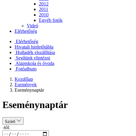
2012
2011
2010
Egyéb fotók
Videó
Elérhetőség
Elérhetőség
Hivatali hirdetőtábla
Hulladék elszállítása
Segítünk elintézni
Alapiskola és óvoda
Fotóalbum
Kezdőlap
Események
Eseménynaptár
Eseménynaptár
Szűrő
-tól: