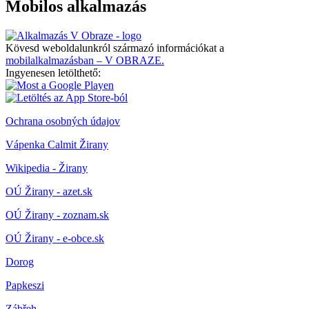
Mobilos alkalmazás
Kövesd weboldalunkról származó információkat a
mobilalkalmazásban – V OBRAZE.
Ingyenesen letölthető:
Ochrana osobných údajov
Vápenka Calmit Žirany
Wikipedia - Žirany
OÚ Žirany - azet.sk
OÚ Žirany - zoznam.sk
OÚ Žirany - e-obce.sk
Dorog
Papkeszi
Zábřeh