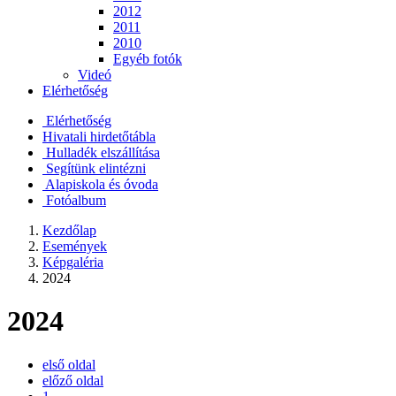
2012
2011
2010
Egyéb fotók
Videó
Elérhetőség
Elérhetőség
Hivatali hirdetőtábla
Hulladék elszállítása
Segítünk elintézni
Alapiskola és óvoda
Fotóalbum
Kezdőlap
Események
Képgaléria
2024
2024
első oldal
előző oldal