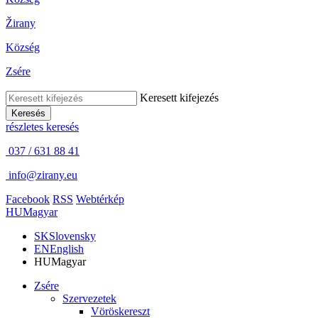
Žirany
Község
Zsére
Keresett kifejezés
Keresés
részletes keresés
037 / 631 88 41
info@zirany.eu
Facebook
RSS
Webtérkép
HU
Magyar
SK
Slovensky
EN
English
HU
Magyar
Zsére
Szervezetek
Vöröskereszt