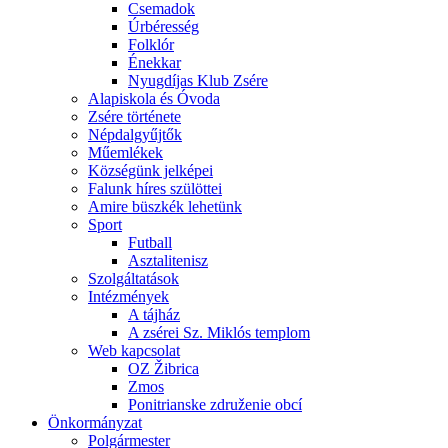
Csemadok
Úrbéresség
Folklór
Énekkar
Nyugdíjas Klub Zsére
Alapiskola és Óvoda
Zsére története
Népdalgyűjtők
Műemlékek
Községünk jelképei
Falunk híres szülöttei
Amire büszkék lehetünk
Sport
Futball
Asztalitenisz
Szolgáltatások
Intézmények
A tájház
A zsérei Sz. Miklós templom
Web kapcsolat
OZ Žibrica
Zmos
Ponitrianske združenie obcí
Önkormányzat
Polgármester