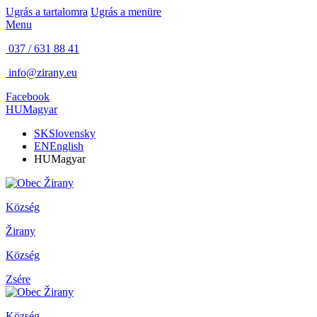
Ugrás a tartalomra
Ugrás a menüre
Menu
037 / 631 88 41
info@zirany.eu
Facebook
HU
Magyar
SK
Slovensky
EN
English
HU
Magyar
Község
Žirany
Község
Zsére
Község