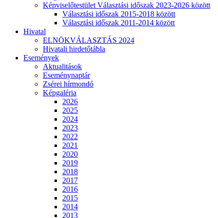
Képviselőtestület Választási időszak 2023-2026 között
Választási időszak 2015-2018 között
Választási időszak 2011-2014 között
Hivatal
ELNÖKVÁLASZTÁS 2024
Hivatali hirdetőtábla
Események
Aktualitások
Eseménynaptár
Zsérei hírmondó
Képgaléria
2026
2025
2024
2023
2022
2021
2020
2019
2018
2017
2016
2015
2014
2013