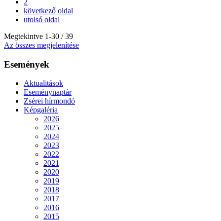
2
következő oldal
utolsó oldal
Megtekintve
1
-
30
/ 39
Az összes megjelenítése
Események
Aktualitások
Eseménynaptár
Zsérei hírmondó
Képgaléria
2026
2025
2024
2023
2022
2021
2020
2019
2018
2017
2016
2015