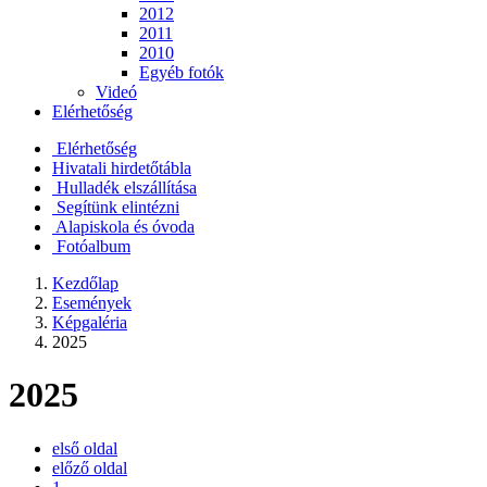
2012
2011
2010
Egyéb fotók
Videó
Elérhetőség
Elérhetőség
Hivatali hirdetőtábla
Hulladék elszállítása
Segítünk elintézni
Alapiskola és óvoda
Fotóalbum
Kezdőlap
Események
Képgaléria
2025
2025
első oldal
előző oldal