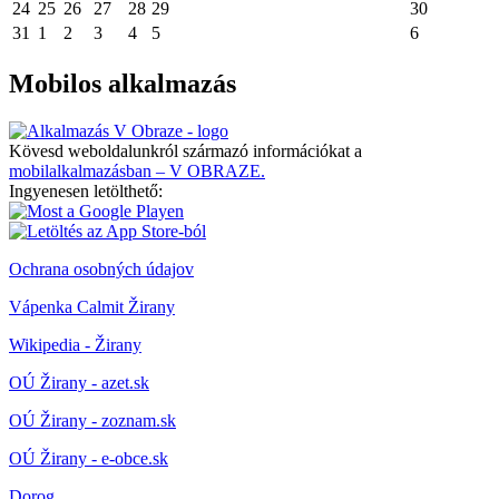
24
25
26
27
28
29
30
31
1
2
3
4
5
6
Mobilos alkalmazás
Kövesd weboldalunkról származó információkat a
mobilalkalmazásban – V OBRAZE.
Ingyenesen letölthető:
Ochrana osobných údajov
Vápenka Calmit Žirany
Wikipedia - Žirany
OÚ Žirany - azet.sk
OÚ Žirany - zoznam.sk
OÚ Žirany - e-obce.sk
Dorog