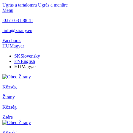
Ugrás a tartalomra
Ugrás a menüre
Menu
037 / 631 88 41
info@zirany.eu
Facebook
HU
Magyar
SK
Slovensky
EN
English
HU
Magyar
Község
Žirany
Község
Zsére
Község