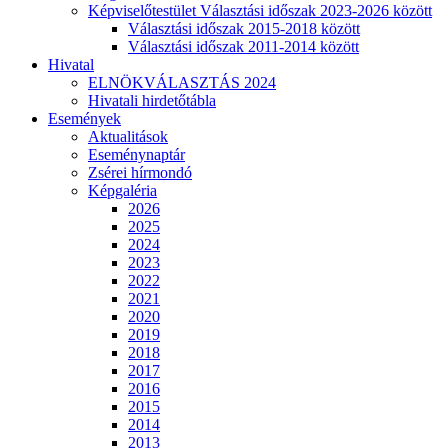
Képviselőtestület Választási időszak 2023-2026 között
Választási időszak 2015-2018 között
Választási időszak 2011-2014 között
Hivatal
ELNÖKVÁLASZTÁS 2024
Hivatali hirdetőtábla
Események
Aktualitások
Eseménynaptár
Zsérei hírmondó
Képgaléria
2026
2025
2024
2023
2022
2021
2020
2019
2018
2017
2016
2015
2014
2013