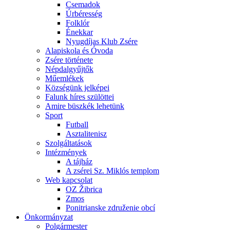
Csemadok
Úrbéresség
Folklór
Énekkar
Nyugdíjas Klub Zsére
Alapiskola és Óvoda
Zsére története
Népdalgyűjtők
Műemlékek
Községünk jelképei
Falunk híres szülöttei
Amire büszkék lehetünk
Sport
Futball
Asztalitenisz
Szolgáltatások
Intézmények
A tájház
A zsérei Sz. Miklós templom
Web kapcsolat
OZ Žibrica
Zmos
Ponitrianske združenie obcí
Önkormányzat
Polgármester