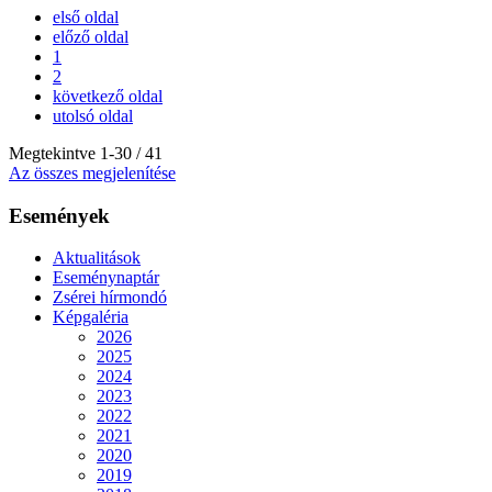
első oldal
előző oldal
1
2
következő oldal
utolsó oldal
Megtekintve
1
-
30
/ 41
Az összes megjelenítése
Események
Aktualitások
Eseménynaptár
Zsérei hírmondó
Képgaléria
2026
2025
2024
2023
2022
2021
2020
2019