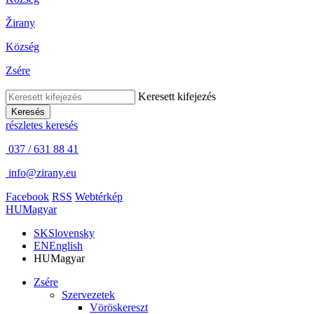
Žirany
Község
Zsére
Keresett kifejezés
Keresés
részletes keresés
037 / 631 88 41
info@zirany.eu
Facebook
RSS
Webtérkép
HU
Magyar
SK
Slovensky
EN
English
HU
Magyar
Zsére
Szervezetek
Vöröskereszt