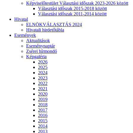
Képviselőtestület Választási időszak 2023-2026 között
Választási időszak 2015-2018 között
Választási időszak 2011-2014 között
Hivatal
ELNÖKVÁLASZTÁS 2024
Hivatali hirdetőtábla
Események
Aktualitások
Eseménynaptár
Zsérei hírmondó
Képgaléria
2026
2025
2024
2023
2022
2021
2020
2019
2018
2017
2016
2015
2014
2013