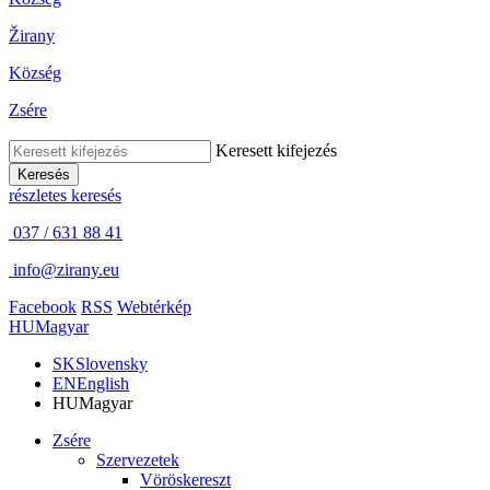
Žirany
Község
Zsére
Keresett kifejezés
Keresés
részletes keresés
037 / 631 88 41
info@zirany.eu
Facebook
RSS
Webtérkép
HU
Magyar
SK
Slovensky
EN
English
HU
Magyar
Zsére
Szervezetek
Vöröskereszt