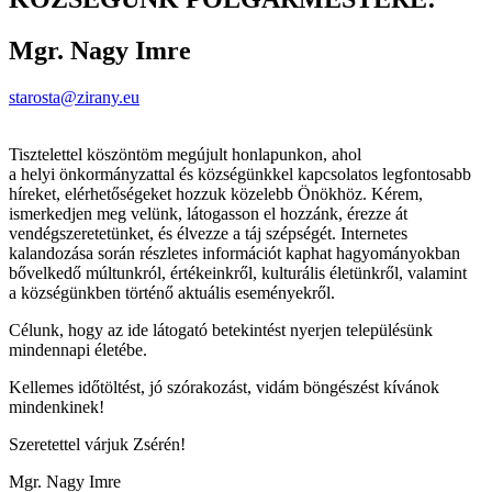
Mgr. Nagy Imre
starosta@zirany.eu
Tisztelettel köszöntöm megújult honlapunkon, ahol
a helyi önkormányzattal és községünkkel kapcsolatos legfontosabb
híreket, elérhetőségeket hozzuk közelebb Önökhöz. Kérem,
ismerkedjen meg velünk, látogasson el hozzánk, érezze át
vendégszeretetünket, és élvezze a táj szépségét. Internetes
kalandozása során részletes információt kaphat hagyományokban
bővelkedő múltunkról, értékeinkről, kulturális életünkről, valamint
a községünkben történő aktuális eseményekről.
Célunk, hogy az ide látogató betekintést nyerjen településünk
mindennapi életébe.
Kellemes időtöltést, jó szórakozást, vidám böngészést kívánok
mindenkinek!
Szeretettel várjuk Zsérén!
Mgr. Nagy Imre