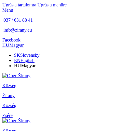
Ugrás a tartalomra
Ugrás a menüre
Menu
037 / 631 88 41
info@zirany.eu
Facebook
HU
Magyar
SK
Slovensky
EN
English
HU
Magyar
Község
Žirany
Község
Zsére
Község