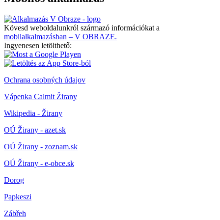
Kövesd weboldalunkról származó információkat a
mobilalkalmazásban – V OBRAZE.
Ingyenesen letölthető:
Ochrana osobných údajov
Vápenka Calmit Žirany
Wikipedia - Žirany
OÚ Žirany - azet.sk
OÚ Žirany - zoznam.sk
OÚ Žirany - e-obce.sk
Dorog
Papkeszi
Zábřeh