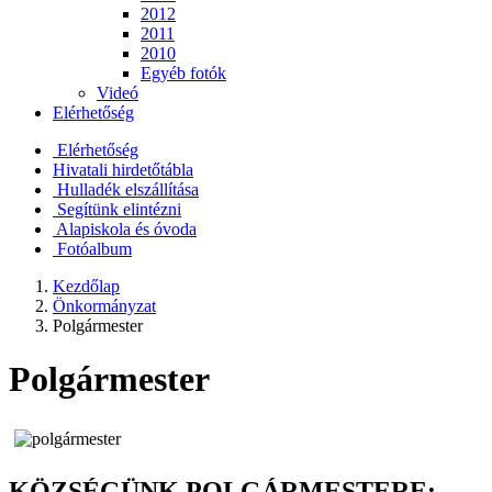
2012
2011
2010
Egyéb fotók
Videó
Elérhetőség
Elérhetőség
Hivatali hirdetőtábla
Hulladék elszállítása
Segítünk elintézni
Alapiskola és óvoda
Fotóalbum
Kezdőlap
Önkormányzat
Polgármester
Polgármester
KÖZSÉGÜNK POLGÁRMESTERE: