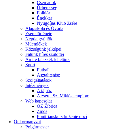
Csemadok
Úrbéresség
Folklór
Énekkar
Nyugdíjas Klub Zsére
Alapiskola és Óvoda
Zsére története
Népdalgyűjtők
Műemlékek
Községünk jelképei
Falunk híres szülöttei
Amire büszkék lehetünk
Sport
Futball
Asztalitenisz
Szolgáltatások
Intézmények
A tájház
A zsérei Sz. Miklós templom
Web kapcsolat
OZ Žibrica
Zmos
Ponitrianske združenie obcí
Önkormányzat
Polgármester