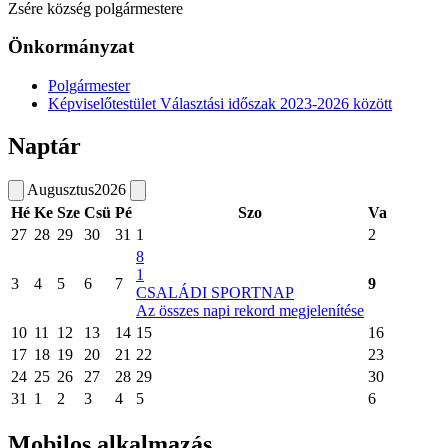
Zsére község polgármestere
Önkormányzat
Polgármester
Képviselőtestület Választási időszak 2023-2026 között
Naptár
Augusztus
2026
Hé
Ke
Sze
Csü
Pé
Szo
Va
27
28
29
30
31
1
2
8
1
3
4
5
6
7
9
CSALÁDI SPORTNAP
Az összes napi rekord megjelenítése
10
11
12
13
14
15
16
17
18
19
20
21
22
23
24
25
26
27
28
29
30
31
1
2
3
4
5
6
Mobilos alkalmazás