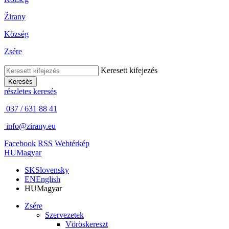
Žirany
Község
Zsére
Keresett kifejezés
Keresés
részletes keresés
037 / 631 88 41
info@zirany.eu
Facebook
RSS
Webtérkép
HU
Magyar
SK
Slovensky
EN
English
HU
Magyar
Zsére
Szervezetek
Vöröskereszt