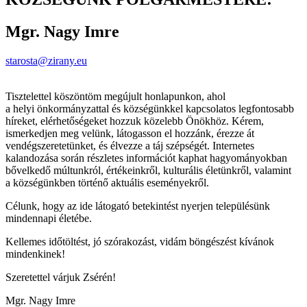
Mgr. Nagy Imre
starosta@zirany.eu
Tisztelettel köszöntöm megújult honlapunkon, ahol
a helyi önkormányzattal és községünkkel kapcsolatos legfontosabb
híreket, elérhetőségeket hozzuk közelebb Önökhöz. Kérem,
ismerkedjen meg velünk, látogasson el hozzánk, érezze át
vendégszeretetünket, és élvezze a táj szépségét. Internetes
kalandozása során részletes információt kaphat hagyományokban
bővelkedő múltunkról, értékeinkről, kulturális életünkről, valamint
a községünkben történő aktuális eseményekről.
Célunk, hogy az ide látogató betekintést nyerjen településünk
mindennapi életébe.
Kellemes időtöltést, jó szórakozást, vidám böngészést kívánok
mindenkinek!
Szeretettel várjuk Zsérén!
Mgr. Nagy Imre