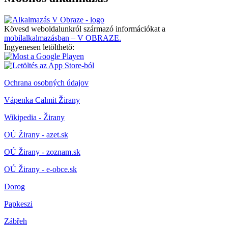
Kövesd weboldalunkról származó információkat a
mobilalkalmazásban – V OBRAZE.
Ingyenesen letölthető:
Ochrana osobných údajov
Vápenka Calmit Žirany
Wikipedia - Žirany
OÚ Žirany - azet.sk
OÚ Žirany - zoznam.sk
OÚ Žirany - e-obce.sk
Dorog
Papkeszi
Zábřeh