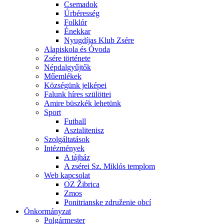
Csemadok
Úrbéresség
Folklór
Énekkar
Nyugdíjas Klub Zsére
Alapiskola és Óvoda
Zsére története
Népdalgyűjtők
Műemlékek
Községünk jelképei
Falunk híres szülöttei
Amire büszkék lehetünk
Sport
Futball
Asztalitenisz
Szolgáltatások
Intézmények
A tájház
A zsérei Sz. Miklós templom
Web kapcsolat
OZ Žibrica
Zmos
Ponitrianske združenie obcí
Önkormányzat
Polgármester