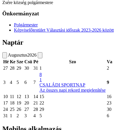
Zsére község polgármestere
Önkormányzat
Polgármester
Képviselőtestület Választási időszak 2023-2026 között
Naptár
Augusztus
2026
Hé
Ke
Sze
Csü
Pé
Szo
Va
27
28
29
30
31
1
2
8
1
3
4
5
6
7
9
CSALÁDI SPORTNAP
Az összes napi rekord megjelenítése
10
11
12
13
14
15
16
17
18
19
20
21
22
23
24
25
26
27
28
29
30
31
1
2
3
4
5
6
Mobilos alkalmazás