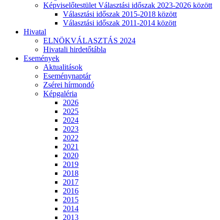
Képviselőtestület Választási időszak 2023-2026 között
Választási időszak 2015-2018 között
Választási időszak 2011-2014 között
Hivatal
ELNÖKVÁLASZTÁS 2024
Hivatali hirdetőtábla
Események
Aktualitások
Eseménynaptár
Zsérei hírmondó
Képgaléria
2026
2025
2024
2023
2022
2021
2020
2019
2018
2017
2016
2015
2014
2013