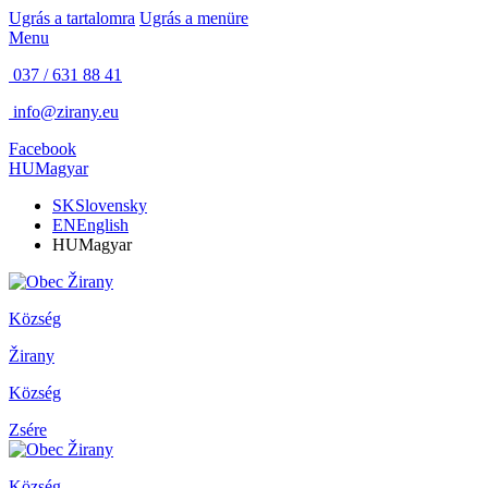
Ugrás a tartalomra
Ugrás a menüre
Menu
037 / 631 88 41
info@zirany.eu
Facebook
HU
Magyar
SK
Slovensky
EN
English
HU
Magyar
Község
Žirany
Község
Zsére
Község