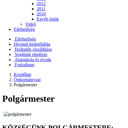
2012
2011
2010
Egyéb fotók
Videó
Elérhetőség
Elérhetőség
Hivatali hirdetőtábla
Hulladék elszállítása
Segítünk elintézni
Alapiskola és óvoda
Fotóalbum
Kezdőlap
Önkormányzat
Polgármester
Polgármester
KÖZSÉGÜNK POLGÁRMESTERE: