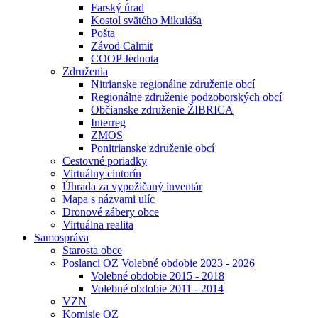
Farský úrad
Kostol svätého Mikuláša
Pošta
Závod Calmit
COOP Jednota
Združenia
Nitrianske regionálne združenie obcí
Regionálne združenie podzoborských obcí
Občianske združenie ŽIBRICA
Interreg
ZMOS
Ponitrianske združenie obcí
Cestovné poriadky
Virtuálny cintorín
Úhrada za vypožičaný inventár
Mapa s názvami ulíc
Dronové zábery obce
Virtuálna realita
Samospráva
Starosta obce
Poslanci OZ Volebné obdobie 2023 - 2026
Volebné obdobie 2015 - 2018
Volebné obdobie 2011 - 2014
VZN
Komisie OZ