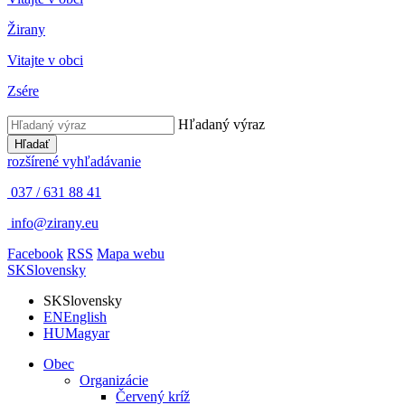
Žirany
Vitajte v obci
Zsére
Hľadaný výraz
Hľadať
rozšírené vyhľadávanie
037 / 631 88 41
info@zirany.eu
Facebook
RSS
Mapa webu
SK
Slovensky
SK
Slovensky
EN
English
HU
Magyar
Obec
Organizácie
Červený kríž