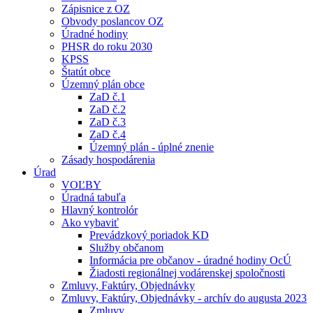
Zápisnice z OZ
Obvody poslancov OZ
Úradné hodiny
PHSR do roku 2030
KPSS
Štatút obce
Územný plán obce
ZaD č.1
ZaD č.2
ZaD č.3
ZaD č.4
Územný plán - úplné znenie
Zásady hospodárenia
Úrad
VOĽBY
Úradná tabuľa
Hlavný kontrolór
Ako vybaviť
Prevádzkový poriadok KD
Služby občanom
Informácia pre občanov - úradné hodiny OcÚ
Žiadosti regionálnej vodárenskej spoločnosti
Zmluvy, Faktúry, Objednávky
Zmluvy, Faktúry, Objednávky - archív do augusta 2023
Zmluvy