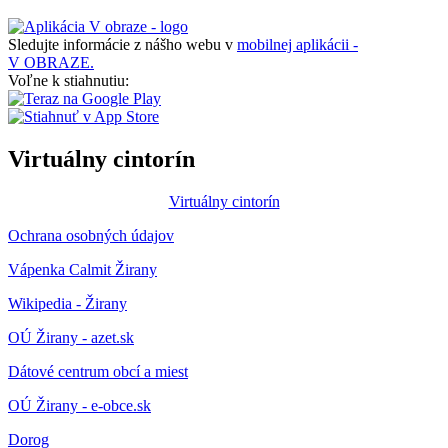
Sledujte informácie z nášho webu v
mobilnej aplikácii -
V OBRAZE.
Voľne k stiahnutiu:
Virtuálny cintorín
Virtuálny cintorín
Ochrana osobných údajov
Vápenka Calmit Žirany
Wikipedia - Žirany
OÚ Žirany - azet.sk
Dátové centrum obcí a miest
OÚ Žirany - e-obce.sk
Dorog