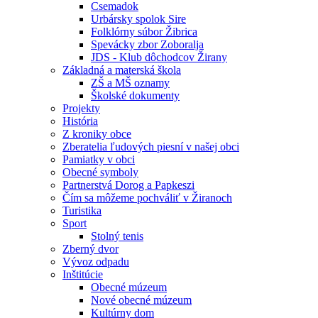
Csemadok
Urbársky spolok Sire
Folklórny súbor Žibrica
Spevácky zbor Zoboralja
JDS - Klub dôchodcov Žirany
Základná a materská škola
ZŠ a MŠ oznamy
Školské dokumenty
Projekty
História
Z kroniky obce
Zberatelia ľudových piesní v našej obci
Pamiatky v obci
Obecné symboly
Partnerstvá Dorog a Papkeszi
Čím sa môžeme pochváliť v Žiranoch
Turistika
Sport
Stolný tenis
Zberný dvor
Vývoz odpadu
Inštitúcie
Obecné múzeum
Nové obecné múzeum
Kultúrny dom