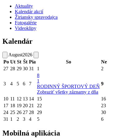
Aktuality
Kalendár akcií
Žiriansky spravodajca
Fotogalérie
Videoklipy
Kalendár
August
2026
Po
Ut
St
Št
Pia
So
Ne
27
28
29
30
31
1
2
8
1
3
4
5
6
7
9
RODINNÝ ŠPORTOVÝ DEŇ
Zobraziť všetky záznamy z dňa
10
11
12
13
14
15
16
17
18
19
20
21
22
23
24
25
26
27
28
29
30
31
1
2
3
4
5
6
Mobilná aplikácia