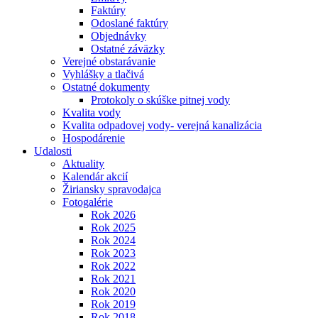
Faktúry
Odoslané faktúry
Objednávky
Ostatné záväzky
Verejné obstarávanie
Vyhlášky a tlačivá
Ostatné dokumenty
Protokoly o skúške pitnej vody
Kvalita vody
Kvalita odpadovej vody- verejná kanalizácia
Hospodárenie
Udalosti
Aktuality
Kalendár akcií
Žiriansky spravodajca
Fotogalérie
Rok 2026
Rok 2025
Rok 2024
Rok 2023
Rok 2022
Rok 2021
Rok 2020
Rok 2019
Rok 2018