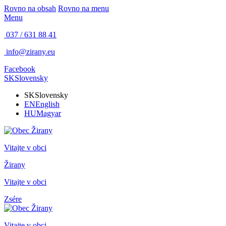
Rovno na obsah
Rovno na menu
Menu
037 / 631 88 41
info@zirany.eu
Facebook
SK
Slovensky
SK
Slovensky
EN
English
HU
Magyar
Vitajte v obci
Žirany
Vitajte v obci
Zsére
Vitajte v obci