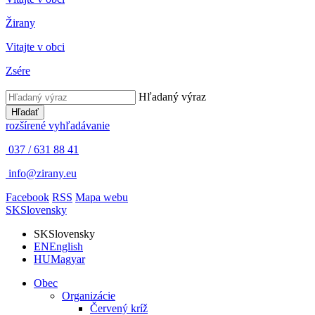
Žirany
Vitajte v obci
Zsére
Hľadaný výraz
Hľadať
rozšírené vyhľadávanie
037 / 631 88 41
info@zirany.eu
Facebook
RSS
Mapa webu
SK
Slovensky
SK
Slovensky
EN
English
HU
Magyar
Obec
Organizácie
Červený kríž