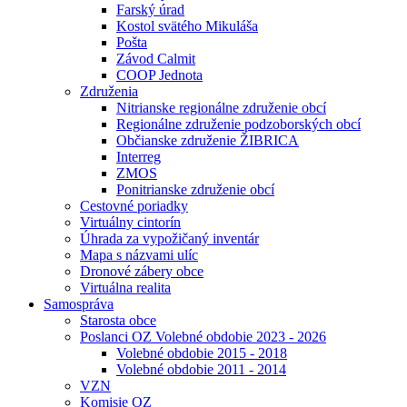
Farský úrad
Kostol svätého Mikuláša
Pošta
Závod Calmit
COOP Jednota
Združenia
Nitrianske regionálne združenie obcí
Regionálne združenie podzoborských obcí
Občianske združenie ŽIBRICA
Interreg
ZMOS
Ponitrianske združenie obcí
Cestovné poriadky
Virtuálny cintorín
Úhrada za vypožičaný inventár
Mapa s názvami ulíc
Dronové zábery obce
Virtuálna realita
Samospráva
Starosta obce
Poslanci OZ Volebné obdobie 2023 - 2026
Volebné obdobie 2015 - 2018
Volebné obdobie 2011 - 2014
VZN
Komisie OZ