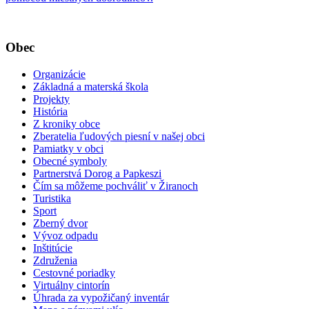
Obec
Organizácie
Základná a materská škola
Projekty
História
Z kroniky obce
Zberatelia ľudových piesní v našej obci
Pamiatky v obci
Obecné symboly
Partnerstvá Dorog a Papkeszi
Čím sa môžeme pochváliť v Žiranoch
Turistika
Sport
Zberný dvor
Vývoz odpadu
Inštitúcie
Združenia
Cestovné poriadky
Virtuálny cintorín
Úhrada za vypožičaný inventár