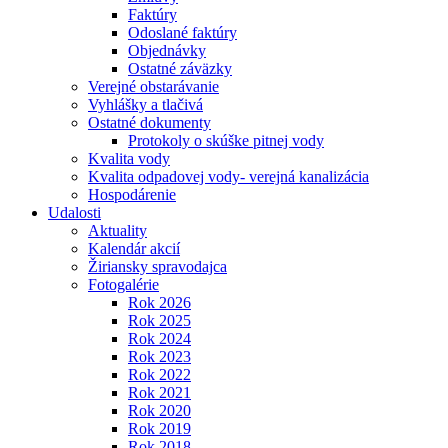
Faktúry
Odoslané faktúry
Objednávky
Ostatné záväzky
Verejné obstarávanie
Vyhlášky a tlačivá
Ostatné dokumenty
Protokoly o skúške pitnej vody
Kvalita vody
Kvalita odpadovej vody- verejná kanalizácia
Hospodárenie
Udalosti
Aktuality
Kalendár akcií
Žiriansky spravodajca
Fotogalérie
Rok 2026
Rok 2025
Rok 2024
Rok 2023
Rok 2022
Rok 2021
Rok 2020
Rok 2019
Rok 2018