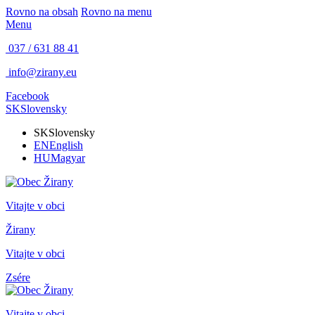
Rovno na obsah
Rovno na menu
Menu
037 / 631 88 41
info@zirany.eu
Facebook
SK
Slovensky
SK
Slovensky
EN
English
HU
Magyar
Vitajte v obci
Žirany
Vitajte v obci
Zsére
Vitajte v obci