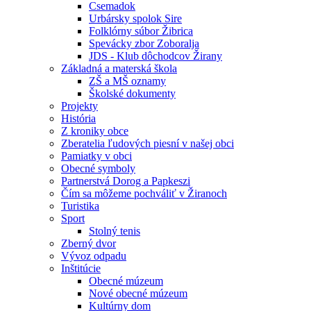
Csemadok
Urbársky spolok Sire
Folklórny súbor Žibrica
Spevácky zbor Zoboralja
JDS - Klub dôchodcov Žirany
Základná a materská škola
ZŠ a MŠ oznamy
Školské dokumenty
Projekty
História
Z kroniky obce
Zberatelia ľudových piesní v našej obci
Pamiatky v obci
Obecné symboly
Partnerstvá Dorog a Papkeszi
Čím sa môžeme pochváliť v Žiranoch
Turistika
Sport
Stolný tenis
Zberný dvor
Vývoz odpadu
Inštitúcie
Obecné múzeum
Nové obecné múzeum
Kultúrny dom