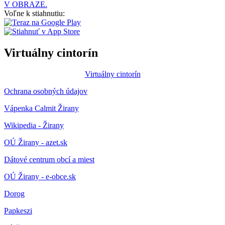
V OBRAZE.
Voľne k stiahnutiu:
Virtuálny cintorín
Virtuálny cintorín
Ochrana osobných údajov
Vápenka Calmit Žirany
Wikipedia - Žirany
OÚ Žirany - azet.sk
Dátové centrum obcí a miest
OÚ Žirany - e-obce.sk
Dorog
Papkeszi