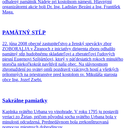
odhalený pamätník Nádeje pri kostolnom námestí. Hlavnými
organizátormi akcie boli Dr. Ing. Ladislav Bezáni a Ing. František
Maga.
PAMÄTNÝ STĹP
22. júna 2008 obecné zastupiteľstvo a ženský spevácky zbor
ZOBORALJA v Žiranoch z iniciatívy dirigenta zboru odhalilo
pamätný stĺp hudobnému skladateľovi a zberateľovi ľudových
piesní Eugenovi Szíjjártóovi, ktorý v päťdesiatich rokoch minulého
storočia niekoľkokrát navštívil našu obec. Na slávnostnom
zhromaždení po svätej omši pozdravil vzácnych hostí a všetkých
prítomných na priestranstve pred kostolom sv. Mikuláša starosta
obce Ing. Jozef Zsebi.
Sakrálne pamiatky
Kaplnka svätého Urbana vo vinohrade. V roku 1795 ju postavili
veriaci zo Žirian, pričom pôvodná socha svätého Urbana bola v
minulosti odcudzená. Prednedávnom bola zrekonštruovaná
pomocou miestnych dobrodincov.