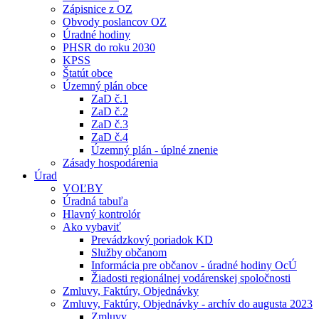
Zápisnice z OZ
Obvody poslancov OZ
Úradné hodiny
PHSR do roku 2030
KPSS
Štatút obce
Územný plán obce
ZaD č.1
ZaD č.2
ZaD č.3
ZaD č.4
Územný plán - úplné znenie
Zásady hospodárenia
Úrad
VOĽBY
Úradná tabuľa
Hlavný kontrolór
Ako vybaviť
Prevádzkový poriadok KD
Služby občanom
Informácia pre občanov - úradné hodiny OcÚ
Žiadosti regionálnej vodárenskej spoločnosti
Zmluvy, Faktúry, Objednávky
Zmluvy, Faktúry, Objednávky - archív do augusta 2023
Zmluvy