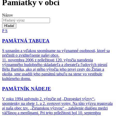
Pamiatky v obci
Názov
Hľadať
P
S
PAMÄTNÁ TABUĽA
S uznaním a vďakou spomíname na významné osobnosti, ktoré sa
pričinili o zviditeľnenie našej obce.
11. novembra 2006 z príležitosti 120. výročia narodenia
významného hudobného skladateľa a zberateľa ľudových piesní
Bélu Bartóka, ako aj stého výročia jeho prvej cesty do Žirian a
okolia, sme usadili jeho pamätnú tabuľu na stene vo vestibule
kultúrneho domu.
PAMÄTNÍK NÁDEJE
V roku 1994 uplynulo 2. výročie od „Dorogskej výzvy“-
spomienky na obete 1. a 2. svetovej vojny. Na túto výzvu reagovala
aj naša obec tzv. „Žirianskou výzvou“ – zahájenie dialógu medzi
väčšinou a menšinami. Pri tejto príležitosti bol 10. septembra