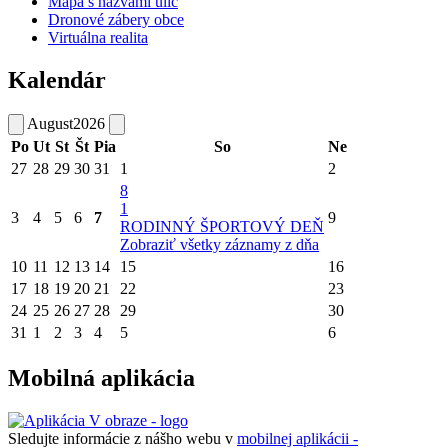
Mapa s názvami ulíc
Dronové zábery obce
Virtuálna realita
Kalendár
August
2026
Po
Ut
St
Št
Pia
So
Ne
27
28
29
30
31
1
2
8
1
3
4
5
6
7
9
RODINNÝ ŠPORTOVÝ DEŇ
Zobraziť všetky záznamy z dňa
10
11
12
13
14
15
16
17
18
19
20
21
22
23
24
25
26
27
28
29
30
31
1
2
3
4
5
6
Mobilná aplikácia
Sledujte informácie z nášho webu v
mobilnej aplikácii -