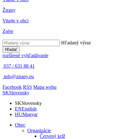
Žirany
Vitajte v obci
Zsére
Hľadaný výraz
Hľadať
rozšírené vyhľadávanie
037 / 631 88 41
info@zirany.eu
Facebook
RSS
Mapa webu
SK
Slovensky
SK
Slovensky
EN
English
HU
Magyar
Obec
Organizácie
Červený kríž