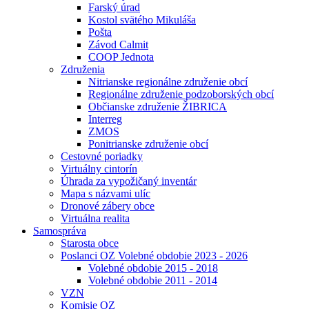
Farský úrad
Kostol svätého Mikuláša
Pošta
Závod Calmit
COOP Jednota
Združenia
Nitrianske regionálne združenie obcí
Regionálne združenie podzoborských obcí
Občianske združenie ŽIBRICA
Interreg
ZMOS
Ponitrianske združenie obcí
Cestovné poriadky
Virtuálny cintorín
Úhrada za vypožičaný inventár
Mapa s názvami ulíc
Dronové zábery obce
Virtuálna realita
Samospráva
Starosta obce
Poslanci OZ Volebné obdobie 2023 - 2026
Volebné obdobie 2015 - 2018
Volebné obdobie 2011 - 2014
VZN
Komisie OZ