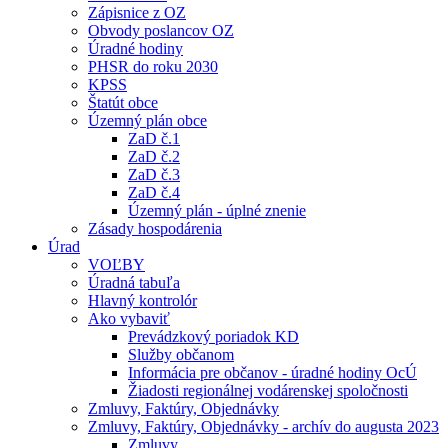
Zápisnice z OZ
Obvody poslancov OZ
Úradné hodiny
PHSR do roku 2030
KPSS
Štatút obce
Územný plán obce
ZaD č.1
ZaD č.2
ZaD č.3
ZaD č.4
Územný plán - úplné znenie
Zásady hospodárenia
Úrad
VOĽBY
Úradná tabuľa
Hlavný kontrolór
Ako vybaviť
Prevádzkový poriadok KD
Služby občanom
Informácia pre občanov - úradné hodiny OcÚ
Žiadosti regionálnej vodárenskej spoločnosti
Zmluvy, Faktúry, Objednávky
Zmluvy, Faktúry, Objednávky - archív do augusta 2023
Zmluvy