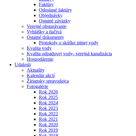
Faktúry
Odoslané faktúry
Objednávky
Ostatné záväzky
Verejné obstarávanie
Vyhlášky a tlačivá
Ostatné dokumenty
Protokoly o skúške pitnej vody
Kvalita vody
Kvalita odpadovej vody- verejná kanalizácia
Hospodárenie
Udalosti
Aktuality
Kalendár akcií
Žiriansky spravodajca
Fotogalérie
Rok 2026
Rok 2025
Rok 2024
Rok 2023
Rok 2022
Rok 2021
Rok 2020
Rok 2019
Rok 2018