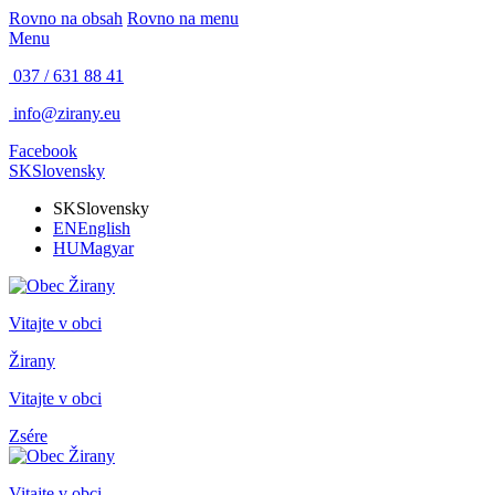
Rovno na obsah
Rovno na menu
Menu
037 / 631 88 41
info@zirany.eu
Facebook
SK
Slovensky
SK
Slovensky
EN
English
HU
Magyar
Vitajte v obci
Žirany
Vitajte v obci
Zsére
Vitajte v obci