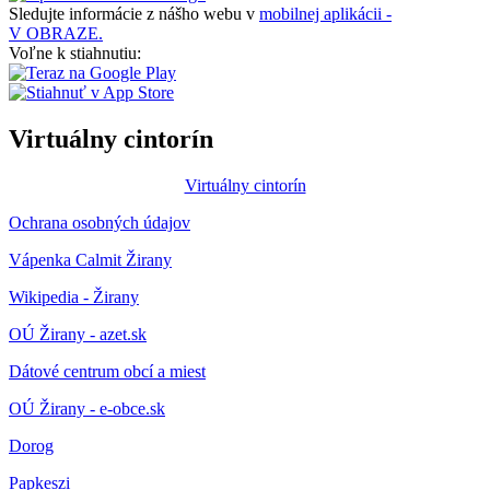
Sledujte informácie z nášho webu v
mobilnej aplikácii -
V OBRAZE.
Voľne k stiahnutiu:
Virtuálny cintorín
Virtuálny cintorín
Ochrana osobných údajov
Vápenka Calmit Žirany
Wikipedia - Žirany
OÚ Žirany - azet.sk
Dátové centrum obcí a miest
OÚ Žirany - e-obce.sk
Dorog
Papkeszi