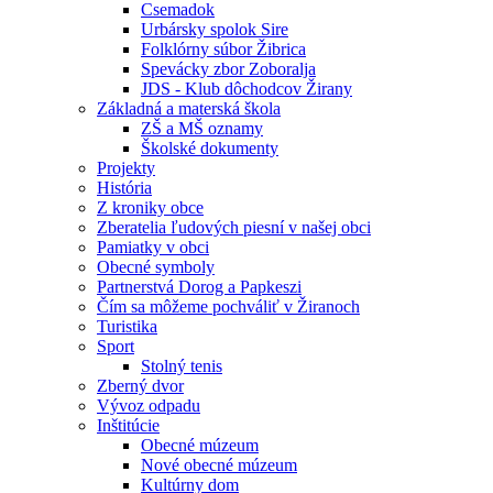
Csemadok
Urbársky spolok Sire
Folklórny súbor Žibrica
Spevácky zbor Zoboralja
JDS - Klub dôchodcov Žirany
Základná a materská škola
ZŠ a MŠ oznamy
Školské dokumenty
Projekty
História
Z kroniky obce
Zberatelia ľudových piesní v našej obci
Pamiatky v obci
Obecné symboly
Partnerstvá Dorog a Papkeszi
Čím sa môžeme pochváliť v Žiranoch
Turistika
Sport
Stolný tenis
Zberný dvor
Vývoz odpadu
Inštitúcie
Obecné múzeum
Nové obecné múzeum
Kultúrny dom