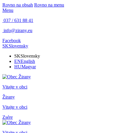
Rovno na obsah
Rovno na menu
Menu
037 / 631 88 41
info@zirany.eu
Facebook
SK
Slovensky
SK
Slovensky
EN
English
HU
Magyar
Vitajte v obci
Žirany
Vitajte v obci
Zsére
Vitajte v obci