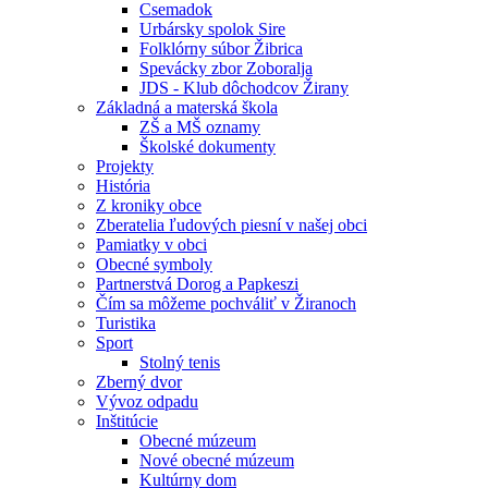
Csemadok
Urbársky spolok Sire
Folklórny súbor Žibrica
Spevácky zbor Zoboralja
JDS - Klub dôchodcov Žirany
Základná a materská škola
ZŠ a MŠ oznamy
Školské dokumenty
Projekty
História
Z kroniky obce
Zberatelia ľudových piesní v našej obci
Pamiatky v obci
Obecné symboly
Partnerstvá Dorog a Papkeszi
Čím sa môžeme pochváliť v Žiranoch
Turistika
Sport
Stolný tenis
Zberný dvor
Vývoz odpadu
Inštitúcie
Obecné múzeum
Nové obecné múzeum
Kultúrny dom