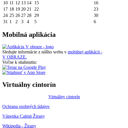
10
11
12
13
14
15
16
17
18
19
20
21
22
23
24
25
26
27
28
29
30
31
1
2
3
4
5
6
Mobilná aplikácia
Sledujte informácie z nášho webu v
mobilnej aplikácii -
V OBRAZE.
Voľne k stiahnutiu:
Virtuálny cintorín
Virtuálny cintorín
Ochrana osobných údajov
Vápenka Calmit Žirany
Wikipedia - Žirany