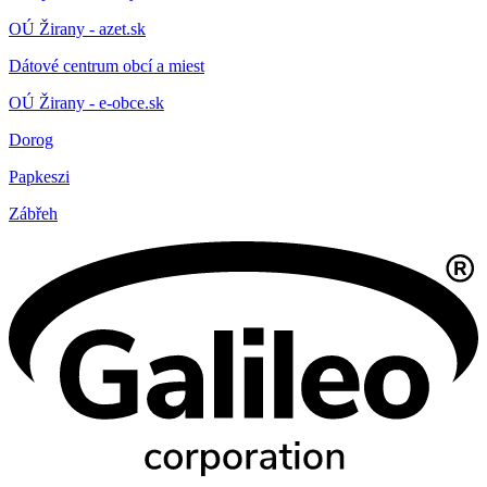
OÚ Žirany - azet.sk
Dátové centrum obcí a miest
OÚ Žirany - e-obce.sk
Dorog
Papkeszi
Zábřeh