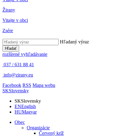
Žirany
Vitajte v obci
Zsére
Hľadaný výraz
Hľadať
rozšírené vyhľadávanie
037 / 631 88 41
info@zirany.eu
Facebook
RSS
Mapa webu
SK
Slovensky
SK
Slovensky
EN
English
HU
Magyar
Obec
Organizácie
Červený kríž