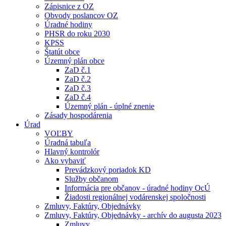
Zápisnice z OZ
Obvody poslancov OZ
Úradné hodiny
PHSR do roku 2030
KPSS
Štatút obce
Územný plán obce
ZaD č.1
ZaD č.2
ZaD č.3
ZaD č.4
Územný plán - úplné znenie
Zásady hospodárenia
Úrad
VOĽBY
Úradná tabuľa
Hlavný kontrolór
Ako vybaviť
Prevádzkový poriadok KD
Služby občanom
Informácia pre občanov - úradné hodiny OcÚ
Žiadosti regionálnej vodárenskej spoločnosti
Zmluvy, Faktúry, Objednávky
Zmluvy, Faktúry, Objednávky - archív do augusta 2023
Zmluvy