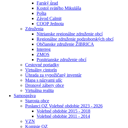
Farský úrad
Kostol svätého Mikuláša
Pošta
Závod Calmit
COOP Jednota
Združenia
Nitrianske regionálne združenie obcí
Regionálne združenie podzoborských obcí
Občianske združenie ŽIBRICA
Interreg
ZMOS
Ponitrianske združenie obcí
Cestovné poriadky
Virtuálny cintorín
Úhrada za vypožičaný inventár
Mapa s názvami ulíc
Dronové zábery obce
Virtuálna realita
Samospráva
Starosta obce
Poslanci OZ Volebné obdobie 2023 - 2026
Volebné obdobie 2015 - 2018
Volebné obdobie 2011 - 2014
VZN
Komisie OZ