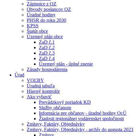
Zápisnice z OZ
Obvody poslancov OZ
Úradné hodiny
PHSR do roku 2030
KPSS
Štatút obce
Územný plán obce
ZaD č.1
ZaD č.2
ZaD č.3
ZaD č.4
Územný plán - úplné znenie
Zásady hospodárenia
Úrad
VOĽBY
Úradná tabuľa
Hlavný kontrolór
Ako vybaviť
Prevádzkový poriadok KD
Služby občanom
Informácia pre občanov - úradné hodiny OcÚ
Žiadosti regionálnej vodárenskej spoločnosti
Zmluvy, Faktúry, Objednávky
Zmluvy, Faktúry, Objednávky - archív do augusta 2023
Zmluvy