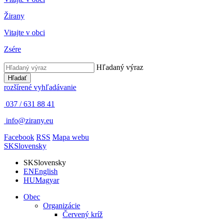
Žirany
Vitajte v obci
Zsére
Hľadaný výraz
Hľadať
rozšírené vyhľadávanie
037 / 631 88 41
info@zirany.eu
Facebook
RSS
Mapa webu
SK
Slovensky
SK
Slovensky
EN
English
HU
Magyar
Obec
Organizácie
Červený kríž