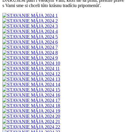
ĎAKUJEM patrí i všetkým Vám, ktorí ste sa prišli, pretože práve
s Vami sme si chceli túto krásnu tradíciu pripomenúť.