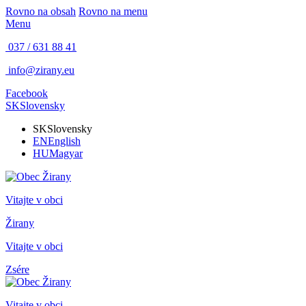
Rovno na obsah
Rovno na menu
Menu
037 / 631 88 41
info@zirany.eu
Facebook
SK
Slovensky
SK
Slovensky
EN
English
HU
Magyar
Vitajte v obci
Žirany
Vitajte v obci
Zsére
Vitajte v obci