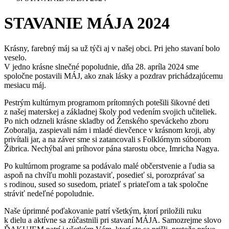
STAVANIE MÁJA 2024
Krásny, farebný máj sa už týči aj v našej obci. Pri jeho stavaní bolo
veselo.
V jedno krásne slnečné popoludnie, dňa 28. apríla 2024 sme
spoločne postavili MÁJ, ako znak lásky a pozdrav prichádzajúcemu
mesiacu máj.
Pestrým kultúrnym programom prítomných potešili šikovné deti
z našej materskej a základnej školy pod vedením svojich učiteliek.
Po nich odzneli krásne skladby od Ženského speváckeho zboru
Zoboralja, zaspievali nám i mladé dievčence v krásnom kroji, aby
privítali jar, a na záver sme si zatancovali s Folklórnym súborom
Žibrica. Nechýbal ani príhovor pána starostu obce, Imricha Nagya.
Po kultúrnom programe sa podávalo malé občerstvenie a ľudia sa
aspoň na chvíľu mohli pozastaviť, posedieť si, porozprávať sa
s rodinou, sused so susedom, priateľ s priateľom a tak spoločne
stráviť nedeľné popoludnie.
Naše úprimné poďakovanie patrí všetkým, ktorí priložili ruku
k dielu a aktívne sa zúčastnili pri stavaní MÁJA. Samozrejme slovo