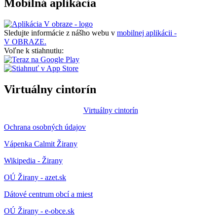
Mobilná aplikácia
Sledujte informácie z nášho webu v
mobilnej aplikácii -
V OBRAZE.
Voľne k stiahnutiu:
Virtuálny cintorín
Virtuálny cintorín
Ochrana osobných údajov
Vápenka Calmit Žirany
Wikipedia - Žirany
OÚ Žirany - azet.sk
Dátové centrum obcí a miest
OÚ Žirany - e-obce.sk