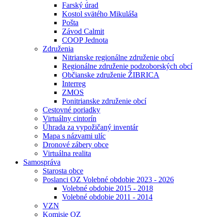
Farský úrad
Kostol svätého Mikuláša
Pošta
Závod Calmit
COOP Jednota
Združenia
Nitrianske regionálne združenie obcí
Regionálne združenie podzoborských obcí
Občianske združenie ŽIBRICA
Interreg
ZMOS
Ponitrianske združenie obcí
Cestovné poriadky
Virtuálny cintorín
Úhrada za vypožičaný inventár
Mapa s názvami ulíc
Dronové zábery obce
Virtuálna realita
Samospráva
Starosta obce
Poslanci OZ Volebné obdobie 2023 - 2026
Volebné obdobie 2015 - 2018
Volebné obdobie 2011 - 2014
VZN
Komisie OZ