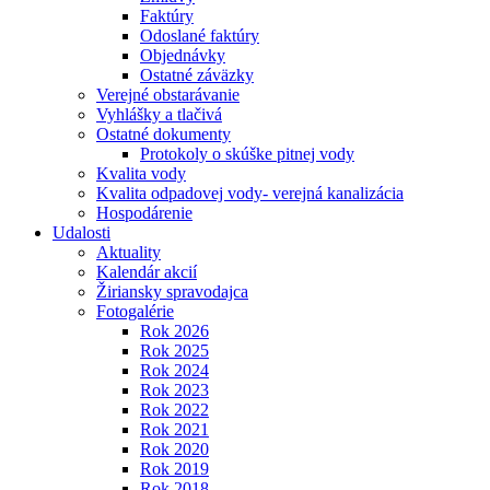
Faktúry
Odoslané faktúry
Objednávky
Ostatné záväzky
Verejné obstarávanie
Vyhlášky a tlačivá
Ostatné dokumenty
Protokoly o skúške pitnej vody
Kvalita vody
Kvalita odpadovej vody- verejná kanalizácia
Hospodárenie
Udalosti
Aktuality
Kalendár akcií
Žiriansky spravodajca
Fotogalérie
Rok 2026
Rok 2025
Rok 2024
Rok 2023
Rok 2022
Rok 2021
Rok 2020
Rok 2019
Rok 2018