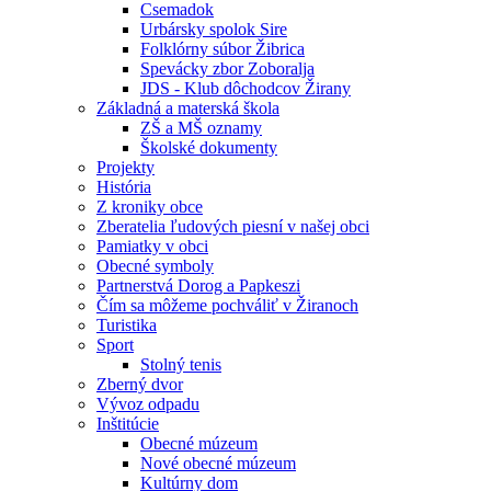
Csemadok
Urbársky spolok Sire
Folklórny súbor Žibrica
Spevácky zbor Zoboralja
JDS - Klub dôchodcov Žirany
Základná a materská škola
ZŠ a MŠ oznamy
Školské dokumenty
Projekty
História
Z kroniky obce
Zberatelia ľudových piesní v našej obci
Pamiatky v obci
Obecné symboly
Partnerstvá Dorog a Papkeszi
Čím sa môžeme pochváliť v Žiranoch
Turistika
Sport
Stolný tenis
Zberný dvor
Vývoz odpadu
Inštitúcie
Obecné múzeum
Nové obecné múzeum
Kultúrny dom