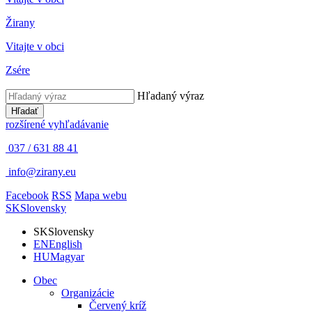
Žirany
Vitajte v obci
Zsére
Hľadaný výraz
Hľadať
rozšírené vyhľadávanie
037 / 631 88 41
info@zirany.eu
Facebook
RSS
Mapa webu
SK
Slovensky
SK
Slovensky
EN
English
HU
Magyar
Obec
Organizácie
Červený kríž