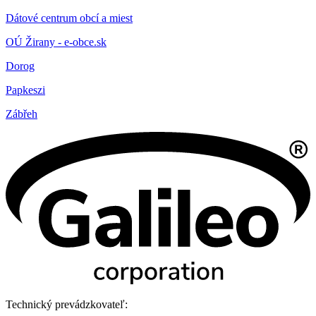
Dátové centrum obcí a miest
OÚ Žirany - e-obce.sk
Dorog
Papkeszi
Zábřeh
Technický prevádzkovateľ: