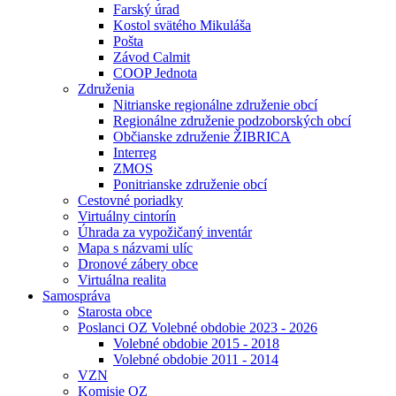
Farský úrad
Kostol svätého Mikuláša
Pošta
Závod Calmit
COOP Jednota
Združenia
Nitrianske regionálne združenie obcí
Regionálne združenie podzoborských obcí
Občianske združenie ŽIBRICA
Interreg
ZMOS
Ponitrianske združenie obcí
Cestovné poriadky
Virtuálny cintorín
Úhrada za vypožičaný inventár
Mapa s názvami ulíc
Dronové zábery obce
Virtuálna realita
Samospráva
Starosta obce
Poslanci OZ Volebné obdobie 2023 - 2026
Volebné obdobie 2015 - 2018
Volebné obdobie 2011 - 2014
VZN
Komisie OZ