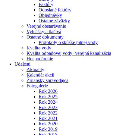
Faktúry
Odoslané faktúry
Objednávky
Ostatné záväzky
Verejné obstarávanie
Vyhlášky a tlačivá
Ostatné dokumenty
Protokoly o skúške pitnej vody
Kvalita vody
Kvalita odpadovej vody- verejná kanalizácia
Hospodárenie
Udalosti
Aktuality
Kalendár akcií
Žiriansky spravodajca
Fotogalérie
Rok 2026
Rok 2025
Rok 2024
Rok 2023
Rok 2022
Rok 2021
Rok 2020
Rok 2019
Rok 2018