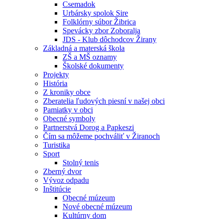
Csemadok
Urbársky spolok Sire
Folklórny súbor Žibrica
Spevácky zbor Zoboralja
JDS - Klub dôchodcov Žirany
Základná a materská škola
ZŠ a MŠ oznamy
Školské dokumenty
Projekty
História
Z kroniky obce
Zberatelia ľudových piesní v našej obci
Pamiatky v obci
Obecné symboly
Partnerstvá Dorog a Papkeszi
Čím sa môžeme pochváliť v Žiranoch
Turistika
Sport
Stolný tenis
Zberný dvor
Vývoz odpadu
Inštitúcie
Obecné múzeum
Nové obecné múzeum
Kultúrny dom