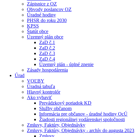
Zápisnice z OZ
Obvody poslancov OZ
Úradné hodiny
PHSR do roku 2030
KPSS
Štatút obce
Územný plán obce
ZaD č.1
ZaD č.2
ZaD č.3
ZaD č.4
Územný plán - úplné znenie
Zásady hospodárenia
Úrad
VOĽBY
Úradná tabuľa
Hlavný kontrolór
Ako vybaviť
Prevádzkový poriadok KD
Služby občanom
Informácia pre občanov - úradné hodiny OcÚ
Žiadosti regionálnej vodárenskej spoločnosti
Zmluvy, Faktúry, Objednávky
Zmluvy, Faktúry, Objednávky - archív do augusta 2023
Zmluvy