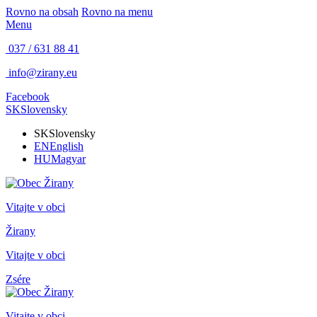
Rovno na obsah
Rovno na menu
Menu
037 / 631 88 41
info@zirany.eu
Facebook
SK
Slovensky
SK
Slovensky
EN
English
HU
Magyar
Vitajte v obci
Žirany
Vitajte v obci
Zsére
Vitajte v obci