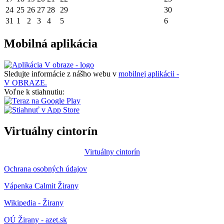
24
25
26
27
28
29
30
31
1
2
3
4
5
6
Mobilná aplikácia
Sledujte informácie z nášho webu v
mobilnej aplikácii -
V OBRAZE.
Voľne k stiahnutiu:
Virtuálny cintorín
Virtuálny cintorín
Ochrana osobných údajov
Vápenka Calmit Žirany
Wikipedia - Žirany
OÚ Žirany - azet.sk