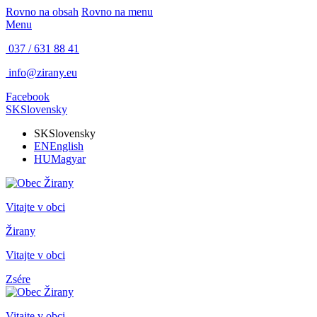
Rovno na obsah
Rovno na menu
Menu
037 / 631 88 41
info@zirany.eu
Facebook
SK
Slovensky
SK
Slovensky
EN
English
HU
Magyar
Vitajte v obci
Žirany
Vitajte v obci
Zsére
Vitajte v obci