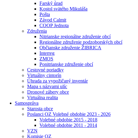
Farský úrad
Kostol svätého Mikuláša
Pošta
Závod Calmit
COOP Jednota
Združenia
Nitrianske regionálne združenie obcí
Regionálne združenie podzoborských obcí
Občianske združenie ŽIBRICA
Interreg
ZMOS
Ponitrianske združenie obcí
Cestovné poriadky
Virtuálny cintorín
Úhrada za vypožičaný inventár
Mapa s názvami ulíc
Dronové zábery obce
Virtuálna realita
Samospráva
Starosta obce
Poslanci OZ Volebné obdobie 2023 - 2026
Volebné obdobie 2015 - 2018
Volebné obdobie 2011 - 2014
VZN
Komisie OZ