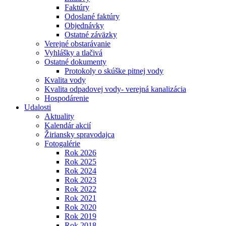
Faktúry
Odoslané faktúry
Objednávky
Ostatné záväzky
Verejné obstarávanie
Vyhlášky a tlačivá
Ostatné dokumenty
Protokoly o skúške pitnej vody
Kvalita vody
Kvalita odpadovej vody- verejná kanalizácia
Hospodárenie
Udalosti
Aktuality
Kalendár akcií
Žiriansky spravodajca
Fotogalérie
Rok 2026
Rok 2025
Rok 2024
Rok 2023
Rok 2022
Rok 2021
Rok 2020
Rok 2019
Rok 2018