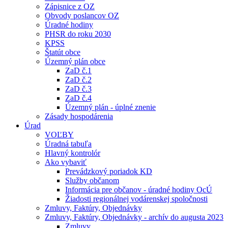
Zápisnice z OZ
Obvody poslancov OZ
Úradné hodiny
PHSR do roku 2030
KPSS
Štatút obce
Územný plán obce
ZaD č.1
ZaD č.2
ZaD č.3
ZaD č.4
Územný plán - úplné znenie
Zásady hospodárenia
Úrad
VOĽBY
Úradná tabuľa
Hlavný kontrolór
Ako vybaviť
Prevádzkový poriadok KD
Služby občanom
Informácia pre občanov - úradné hodiny OcÚ
Žiadosti regionálnej vodárenskej spoločnosti
Zmluvy, Faktúry, Objednávky
Zmluvy, Faktúry, Objednávky - archív do augusta 2023
Zmluvy