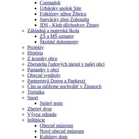
Csemadok
Urbársky spolok Sire
Folklórny súbor Žibrica
Spevácky zbor Zoboralja
JDS - Klub dôchodcov Žirany
Základná a materská škola
ZŠ a MŠ oznamy
Školské dokumenty
Projekty
História
Z kroniky obce
Zberatelia ľudových piesní v našej obci
Pamiatky v obci
Obecné symboly
Partnerstvá Dorog a Papkeszi
Čím sa môžeme pochváliť v Žiranoch
Turistika
Sport
Stolný tenis
Zberný dvor
Vývoz odpadu
Inštitúcie
Obecné múzeum
Nové obecné múzeum
Kultúrny dom