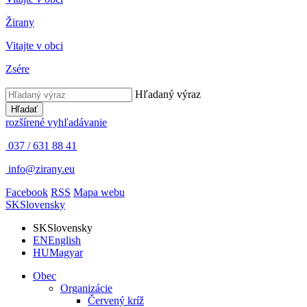
Žirany
Vitajte v obci
Zsére
Hľadaný výraz
Hľadať
rozšírené vyhľadávanie
037 / 631 88 41
info@zirany.eu
Facebook
RSS
Mapa webu
SK
Slovensky
SK
Slovensky
EN
English
HU
Magyar
Obec
Organizácie
Červený kríž