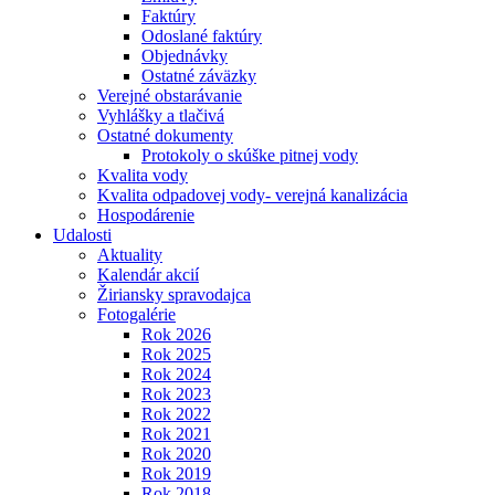
Faktúry
Odoslané faktúry
Objednávky
Ostatné záväzky
Verejné obstarávanie
Vyhlášky a tlačivá
Ostatné dokumenty
Protokoly o skúške pitnej vody
Kvalita vody
Kvalita odpadovej vody- verejná kanalizácia
Hospodárenie
Udalosti
Aktuality
Kalendár akcií
Žiriansky spravodajca
Fotogalérie
Rok 2026
Rok 2025
Rok 2024
Rok 2023
Rok 2022
Rok 2021
Rok 2020
Rok 2019
Rok 2018