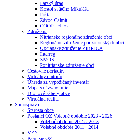
Farský úrad
Kostol svätého Mikuláša
Pošta
Závod Calmit
COOP Jednota
Združenia
Nitrianske regionálne združenie obcí
Regionálne združenie podzoborských obcí
Občianske združenie ŽIBRICA
Interreg
ZMOS
Ponitrianske združenie obcí
Cestovné poriadky
Virtuálny cintorín
Úhrada za vypožičaný inventár
Mapa s názvami ulíc
Dronové zábery obce
Virtuálna realita
Samospráva
Starosta obce
Poslanci OZ Volebné obdobie 2023 - 2026
Volebné obdobie 2015 - 2018
Volebné obdobie 2011 - 2014
VZN
Komisie OZ