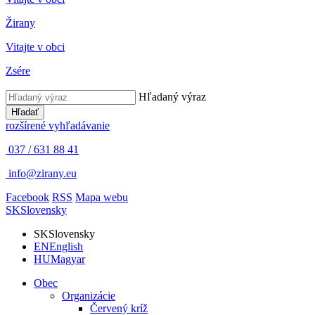
Žirany
Vitajte v obci
Zsére
Hľadaný výraz
Hľadať
rozšírené vyhľadávanie
037 / 631 88 41
info@zirany.eu
Facebook
RSS
Mapa webu
SK
Slovensky
SK
Slovensky
EN
English
HU
Magyar
Obec
Organizácie
Červený kríž