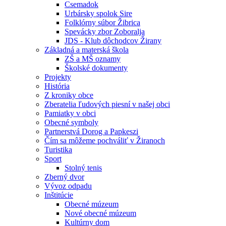
Csemadok
Urbársky spolok Sire
Folklórny súbor Žibrica
Spevácky zbor Zoboralja
JDS - Klub dôchodcov Žirany
Základná a materská škola
ZŠ a MŠ oznamy
Školské dokumenty
Projekty
História
Z kroniky obce
Zberatelia ľudových piesní v našej obci
Pamiatky v obci
Obecné symboly
Partnerstvá Dorog a Papkeszi
Čím sa môžeme pochváliť v Žiranoch
Turistika
Sport
Stolný tenis
Zberný dvor
Vývoz odpadu
Inštitúcie
Obecné múzeum
Nové obecné múzeum
Kultúrny dom