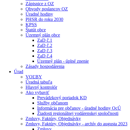
Zápisnice z OZ
Obvody poslancov OZ
Úradné hodiny
PHSR do roku 2030
KPSS
Štatút obce
Územný plán obce
ZaD č.1
ZaD č.2
ZaD č.3
ZaD č.4
Územný plán - úplné znenie
Zásady hospodárenia
Úrad
VOĽBY
Úradná tabuľa
Hlavný kontrolór
Ako vybaviť
Prevádzkový poriadok KD
Služby občanom
Informácia pre občanov - úradné hodiny OcÚ
Žiadosti regionálnej vodárenskej spoločnosti
Zmluvy, Faktúry, Objednávky
Zmluvy, Faktúry, Objednávky - archív do augusta 2023
Zmluvy