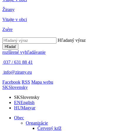
Žirany
Vitajte v obci
Zsére
Hľadaný výraz
Hľadať
rozšírené vyhľadávanie
037 / 631 88 41
info@zirany.eu
Facebook
RSS
Mapa webu
SK
Slovensky
SK
Slovensky
EN
English
HU
Magyar
Obec
Organizácie
Červený kríž