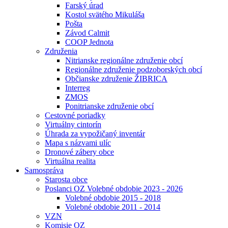
Farský úrad
Kostol svätého Mikuláša
Pošta
Závod Calmit
COOP Jednota
Združenia
Nitrianske regionálne združenie obcí
Regionálne združenie podzoborských obcí
Občianske združenie ŽIBRICA
Interreg
ZMOS
Ponitrianske združenie obcí
Cestovné poriadky
Virtuálny cintorín
Úhrada za vypožičaný inventár
Mapa s názvami ulíc
Dronové zábery obce
Virtuálna realita
Samospráva
Starosta obce
Poslanci OZ Volebné obdobie 2023 - 2026
Volebné obdobie 2015 - 2018
Volebné obdobie 2011 - 2014
VZN
Komisie OZ