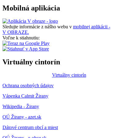
Mobilná aplikácia
Sledujte informácie z nášho webu v
mobilnej aplikácii -
V OBRAZE.
Voľne k stiahnutiu:
Virtuálny cintorín
Virtuálny cintorín
Ochrana osobných údajov
Vápenka Calmit Žirany
Wikipedia - Žirany
OÚ Žirany - azet.sk
Dátové centrum obcí a miest
OÚ Žirany - e-obce.sk