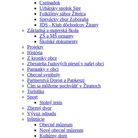
Csemadok
Urbársky spolok Sire
Folklórny súbor Žibrica
Spevácky zbor Zoboralja
JDS - Klub dôchodcov Žirany
Základná a materská škola
ZŠ a MŠ oznamy
Školské dokumenty
Projekty
História
Z kroniky obce
Zberatelia ľudových piesní v našej obci
Pamiatky v obci
Obecné symboly
Partnerstvá Dorog a Papkeszi
Čím sa môžeme pochváliť v Žiranoch
Turistika
Sport
Stolný tenis
Zberný dvor
Vývoz odpadu
Inštitúcie
Obecné múzeum
Nové obecné múzeum
Kultúrny dom