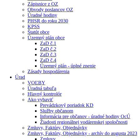
Zápisnice z OZ
Obvody poslancov OZ
Úradné hodiny
PHSR do roku 2030
KPSS
Štatút obce
Územný plán obce
ZaD č.1
ZaD č.2
ZaD č.3
ZaD č.4
Územný plán - úplné znenie
Zásady hospodárenia
Úrad
VOĽBY
Úradná tabuľa
Hlavný kontrolór
Ako vybaviť
Prevádzkový poriadok KD
Služby občanom
Informácia pre občanov - úradné hodiny OcÚ
Žiadosti regionálnej vodárenskej spoločnosti
Zmluvy, Faktúry, Objednávky
Zmluvy, Faktúry, Objednávky - archív do augusta 2023
Zmluvy