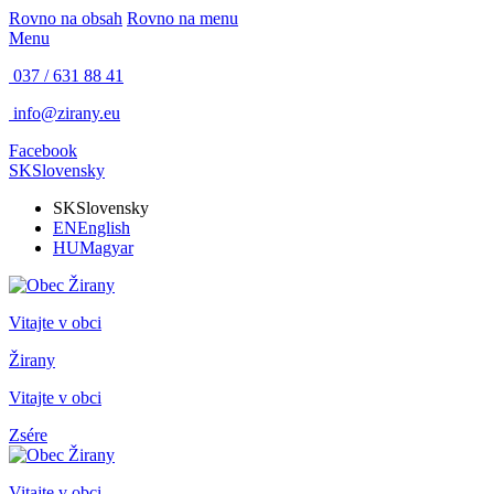
Rovno na obsah
Rovno na menu
Menu
037 / 631 88 41
info@zirany.eu
Facebook
SK
Slovensky
SK
Slovensky
EN
English
HU
Magyar
Vitajte v obci
Žirany
Vitajte v obci
Zsére
Vitajte v obci