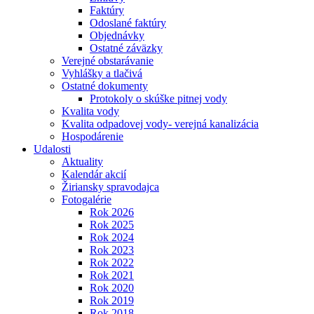
Faktúry
Odoslané faktúry
Objednávky
Ostatné záväzky
Verejné obstarávanie
Vyhlášky a tlačivá
Ostatné dokumenty
Protokoly o skúške pitnej vody
Kvalita vody
Kvalita odpadovej vody- verejná kanalizácia
Hospodárenie
Udalosti
Aktuality
Kalendár akcií
Žiriansky spravodajca
Fotogalérie
Rok 2026
Rok 2025
Rok 2024
Rok 2023
Rok 2022
Rok 2021
Rok 2020
Rok 2019
Rok 2018