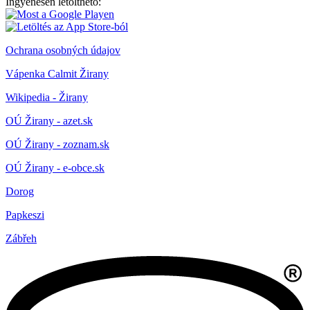
Ingyenesen letölthető:
Ochrana osobných údajov
Vápenka Calmit Žirany
Wikipedia - Žirany
OÚ Žirany - azet.sk
OÚ Žirany - zoznam.sk
OÚ Žirany - e-obce.sk
Dorog
Papkeszi
Zábřeh