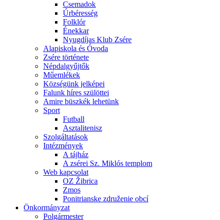
Csemadok
Úrbéresség
Folklór
Énekkar
Nyugdíjas Klub Zsére
Alapiskola és Óvoda
Zsére története
Népdalgyűjtők
Műemlékek
Községünk jelképei
Falunk híres szülöttei
Amire büszkék lehetünk
Sport
Futball
Asztalitenisz
Szolgáltatások
Intézmények
A tájház
A zsérei Sz. Miklós templom
Web kapcsolat
OZ Žibrica
Zmos
Ponitrianske združenie obcí
Önkormányzat
Polgármester