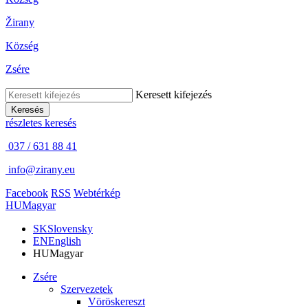
Žirany
Község
Zsére
Keresett kifejezés
Keresés
részletes keresés
037 / 631 88 41
info@zirany.eu
Facebook
RSS
Webtérkép
HU
Magyar
SK
Slovensky
EN
English
HU
Magyar
Zsére
Szervezetek
Vöröskereszt