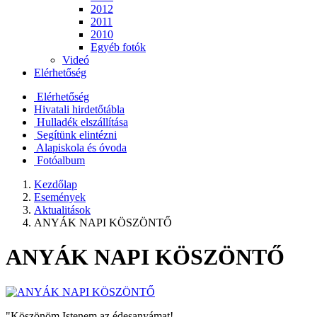
2012
2011
2010
Egyéb fotók
Videó
Elérhetőség
Elérhetőség
Hivatali hirdetőtábla
Hulladék elszállítása
Segítünk elintézni
Alapiskola és óvoda
Fotóalbum
Kezdőlap
Események
Aktualitások
ANYÁK NAPI KÖSZÖNTŐ
ANYÁK NAPI KÖSZÖNTŐ
"Köszönöm Istenem az édesanyámat!