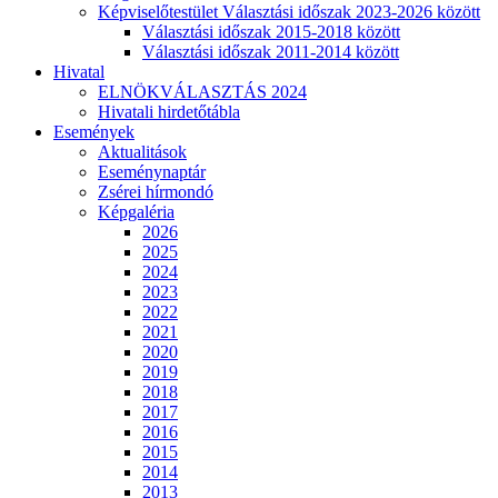
Képviselőtestület Választási időszak 2023-2026 között
Választási időszak 2015-2018 között
Választási időszak 2011-2014 között
Hivatal
ELNÖKVÁLASZTÁS 2024
Hivatali hirdetőtábla
Események
Aktualitások
Eseménynaptár
Zsérei hírmondó
Képgaléria
2026
2025
2024
2023
2022
2021
2020
2019
2018
2017
2016
2015
2014
2013