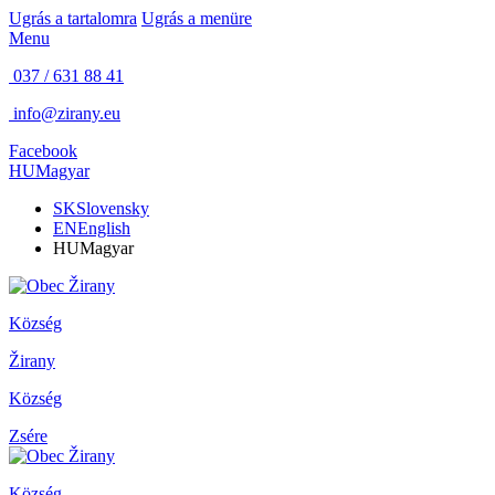
Ugrás a tartalomra
Ugrás a menüre
Menu
037 / 631 88 41
info@zirany.eu
Facebook
HU
Magyar
SK
Slovensky
EN
English
HU
Magyar
Község
Žirany
Község
Zsére
Község