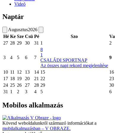
Videó
Naptár
Augusztus
2026
Hé
Ke
Sze
Csü
Pé
Szo
Va
27
28
29
30
31
1
2
8
1
3
4
5
6
7
9
CSALÁDI SPORTNAP
Az összes napi rekord megjelenítése
10
11
12
13
14
15
16
17
18
19
20
21
22
23
24
25
26
27
28
29
30
31
1
2
3
4
5
6
Mobilos alkalmazás
Kövesd weboldalunkról származó információkat a
mobilalkalmazásban – V OBRAZE.