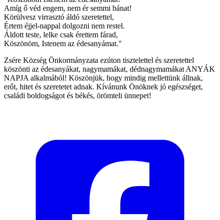
Amíg ő véd engem, nem ér semmi bánat!
Körülvesz virrasztó áldó szeretettel,
Értem éjjel-nappal dolgozni nem restel.
Áldott teste, lelke csak érettem fárad,
Köszönöm, Istenem az édesanyámat."
Zsére Község Önkormányzata ezúton tisztelettel és szeretettel
köszönti az édesanyákat, nagymamákat, dédnagymamákat ANYÁK
NAPJA alkalmából! Köszönjük, hogy mindig mellettünk állnak,
erőt, hitet és szeretetet adnak. Kívánunk Önöknek jó egészséget,
családi boldogságot és békés, örömteli ünnepet!