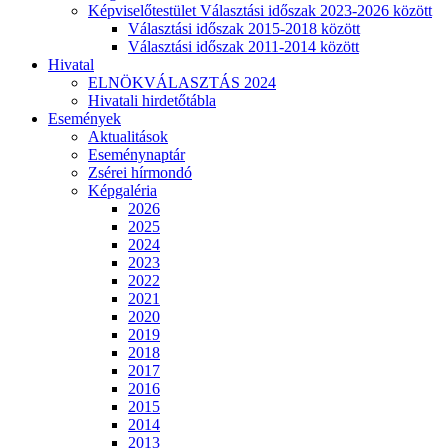
Képviselőtestület Választási időszak 2023-2026 között
Választási időszak 2015-2018 között
Választási időszak 2011-2014 között
Hivatal
ELNÖKVÁLASZTÁS 2024
Hivatali hirdetőtábla
Események
Aktualitások
Eseménynaptár
Zsérei hírmondó
Képgaléria
2026
2025
2024
2023
2022
2021
2020
2019
2018
2017
2016
2015
2014
2013