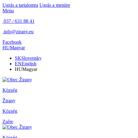
Ugrás a tartalomra
Ugrás a menüre
Menu
037 / 631 88 41
info@zirany.eu
Facebook
HU
Magyar
SK
Slovensky
EN
English
HU
Magyar
Község
Žirany
Község
Zsére
Község