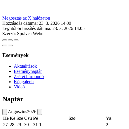
Megosztás az X hálózaton
Hozzáadás dátuma:
23. 3. 2026 14:00
Legutóbbi frissítés dátuma:
23. 3. 2026 14:05
Szerző:
Správca Webu
Események
Aktualitások
Eseménynaptár
Zsérei hírmondó
Képgaléria
Videó
Naptár
Augusztus
2026
Hé
Ke
Sze
Csü
Pé
Szo
Va
27
28
29
30
31
1
2