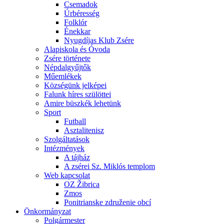
Csemadok
Úrbéresség
Folklór
Énekkar
Nyugdíjas Klub Zsére
Alapiskola és Óvoda
Zsére története
Népdalgyűjtők
Műemlékek
Községünk jelképei
Falunk híres szülöttei
Amire büszkék lehetünk
Sport
Futball
Asztalitenisz
Szolgáltatások
Intézmények
A tájház
A zsérei Sz. Miklós templom
Web kapcsolat
OZ Žibrica
Zmos
Ponitrianske združenie obcí
Önkormányzat
Polgármester