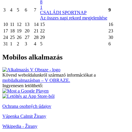
8
1
3
4
5
6
7
9
CSALÁDI SPORTNAP
Az összes napi rekord megjelenítése
10
11
12
13
14
15
16
17
18
19
20
21
22
23
24
25
26
27
28
29
30
31
1
2
3
4
5
6
Mobilos alkalmazás
Kövesd weboldalunkról származó információkat a
mobilalkalmazásban – V OBRAZE.
Ingyenesen letölthető:
Ochrana osobných údajov
Vápenka Calmit Žirany
Wikipedia - Žirany