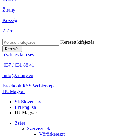
Žirany
Község
Zsére
Keresett kifejezés
Keresés
részletes keresés
037 / 631 88 41
info@zirany.eu
Facebook
RSS
Webtérkép
HU
Magyar
SK
Slovensky
EN
English
HU
Magyar
Zsére
Szervezetek
Vöröskereszt