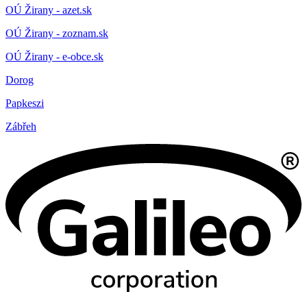
OÚ Žirany - azet.sk
OÚ Žirany - zoznam.sk
OÚ Žirany - e-obce.sk
Dorog
Papkeszi
Zábřeh