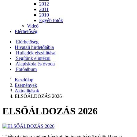
2012
2011
2010
Egyéb fotók
Videó
Elérhetőség
Elérhetőség
Hivatali hirdetőtábla
Hulladék elszállítása
Segítünk elintézni
Alapiskola és óvoda
Fotóalbum
Kezdőlap
Események
Aktualitások
ELSŐÁLDOZÁS 2026
ELSŐÁLDOZÁS 2026
Tájékoztatjuk a kedves híveket, hogy egyházközségünkben az