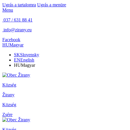
Ugrás a tartalomra
Ugrás a menüre
Menu
037 / 631 88 41
info@zirany.eu
Facebook
HU
Magyar
SK
Slovensky
EN
English
HU
Magyar
Község
Žirany
Község
Zsére
Község