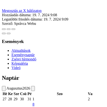
Megosztás az X hálózaton
Hozzáadás dátuma:
19. 7. 2024 9:08
Legutóbbi frissítés dátuma:
19. 7. 2024 9:09
Szerző:
Správca Webu
Események
Aktualitások
Eseménynaptár
Zsérei hírmondó
Képgaléria
Videó
Naptár
Augusztus
2026
Hé
Ke
Sze
Csü
Pé
Szo
Va
27
28
29
30
31
1
2
8