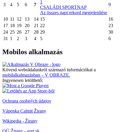
1
3
4
5
6
7
9
CSALÁDI SPORTNAP
Az összes napi rekord megjelenítése
10
11
12
13
14
15
16
17
18
19
20
21
22
23
24
25
26
27
28
29
30
31
1
2
3
4
5
6
Mobilos alkalmazás
Kövesd weboldalunkról származó információkat a
mobilalkalmazásban – V OBRAZE.
Ingyenesen letölthető:
Ochrana osobných údajov
Vápenka Calmit Žirany
Wikipedia - Žirany
OÚ Žirany - azet.sk