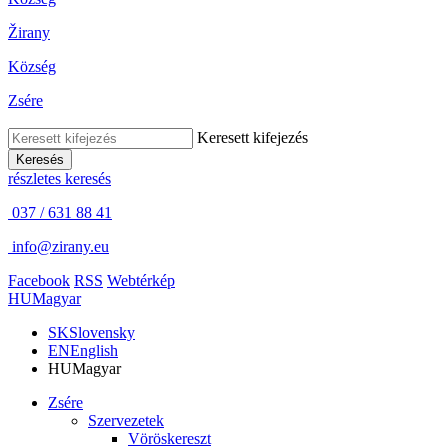
Žirany
Község
Zsére
Keresett kifejezés
Keresés
részletes keresés
037 / 631 88 41
info@zirany.eu
Facebook
RSS
Webtérkép
HU
Magyar
SK
Slovensky
EN
English
HU
Magyar
Zsére
Szervezetek
Vöröskereszt