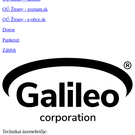
OÚ Žirany - zoznam.sk
OÚ Žirany - e-obce.sk
Dorog
Papkeszi
Zábřeh
Technikai üzemeltetője: