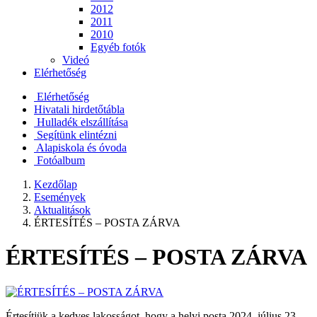
2012
2011
2010
Egyéb fotók
Videó
Elérhetőség
Elérhetőség
Hivatali hirdetőtábla
Hulladék elszállítása
Segítünk elintézni
Alapiskola és óvoda
Fotóalbum
Kezdőlap
Események
Aktualitások
ÉRTESÍTÉS – POSTA ZÁRVA
ÉRTESÍTÉS – POSTA ZÁRVA
Értesítjük a kedves lakosságot, hogy a helyi posta 2024. július 23-