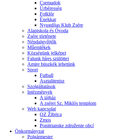
Csemadok
Úrbéresség
Folklór
Énekkar
Nyugdíjas Klub Zsére
Alapiskola és Óvoda
Zsére története
Népdalgyűjtők
Műemlékek
Községünk jelképei
Falunk híres szülöttei
Amire büszkék lehetünk
Sport
Futball
Asztalitenisz
Szolgáltatások
Intézmények
A tájház
A zsérei Sz. Miklós templom
Web kapcsolat
OZ Žibrica
Zmos
Ponitrianske združenie obcí
Önkormányzat
Polgármester