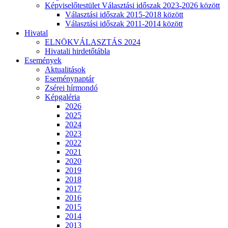
Képviselőtestület Választási időszak 2023-2026 között
Választási időszak 2015-2018 között
Választási időszak 2011-2014 között
Hivatal
ELNÖKVÁLASZTÁS 2024
Hivatali hirdetőtábla
Események
Aktualitások
Eseménynaptár
Zsérei hírmondó
Képgaléria
2026
2025
2024
2023
2022
2021
2020
2019
2018
2017
2016
2015
2014
2013