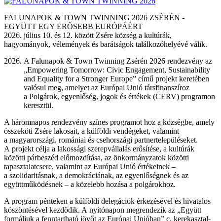
FALUNAPOK & TOWN TWINNING 2026 ZSÉRÉN -
EGYÜTT EGY ERŐSEBB EURÓPÁÉRT
2026. július 10. és 12. között Zsére község a kultúrák,
hagyományok, vélemények és barátságok találkozóhelyévé válik.
A Falunapok & Town Twinning Zsérén 2026 rendezvény az
„Empowering Tomorrow: Civic Engagement, Sustainability
and Equality for a Stronger Europe” című projekt keretében
valósul meg, amelyet az Európai Unió társfinanszíroz
a Polgárok, egyenlőség, jogok és értékek (CERV) programon
keresztül.
A háromnapos rendezvény színes programot hoz a községbe, amely
összeköti Zsére lakosait, a külföldi vendégeket, valamint
a magyarországi, romániai és csehországi partnertelepüléseket.
A projekt célja a lakossági szerepvállalás erősítése, a kultúrák
közötti párbeszéd előmozdítása, az önkormányzatok közötti
tapasztalatcsere, valamint az Európai Unió értékeinek –
a szolidaritásnak, a demokráciának, az egyenlőségnek és az
együttműködésnek – a közelebb hozása a polgárokhoz.
A program pénteken a külföldi delegációk érkezésével és hivatalos
köszöntésével kezdődik. A nyitónapon megrendezik az „Együtt
formáljuk a fenntartható jövőt az Európai Unióban” c. kerekasztal-