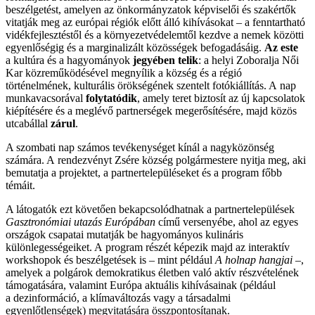
beszélgetést, amelyen az önkormányzatok képviselői és szakértők
vitatják meg az európai régiók előtt álló kihívásokat – a fenntartható
vidékfejlesztéstől és a környezetvédelemtől kezdve a nemek közötti
egyenlőségig és a marginalizált közösségek befogadásáig.
Az este
a kultúra és a hagyományok
jegyében telik
: a helyi Zoboralja Női
Kar közreműködésével megnyílik a község és a régió
történelmének, kulturális örökségének szentelt fotókiállítás. A nap
munkavacsorával
folytatódik
, amely teret biztosít az új kapcsolatok
kiépítésére és a meglévő partnerségek megerősítésére, majd közös
utcabállal
zárul
.
A szombati nap számos tevékenységet kínál a nagyközönség
számára. A rendezvényt Zsére község polgármestere nyitja meg, aki
bemutatja a projektet, a partnertelepüléseket és a program főbb
témáit.
A látogatók ezt követően bekapcsolódhatnak a partnertelepülések
Gasztronómiai utazás Európában
című versenyébe, ahol az egyes
országok csapatai mutatják be hagyományos kulináris
különlegességeiket. A program részét képezik majd az interaktív
workshopok és beszélgetések is – mint például
A holnap hangjai
–,
amelyek a polgárok demokratikus életben való aktív részvételének
támogatására, valamint Európa aktuális kihívásainak (például
a dezinformáció, a klímaváltozás vagy a társadalmi
egyenlőtlenségek) megvitatására összpontosítanak.