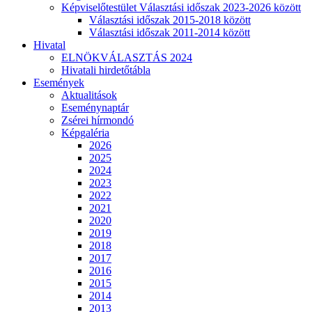
Képviselőtestület Választási időszak 2023-2026 között
Választási időszak 2015-2018 között
Választási időszak 2011-2014 között
Hivatal
ELNÖKVÁLASZTÁS 2024
Hivatali hirdetőtábla
Események
Aktualitások
Eseménynaptár
Zsérei hírmondó
Képgaléria
2026
2025
2024
2023
2022
2021
2020
2019
2018
2017
2016
2015
2014
2013