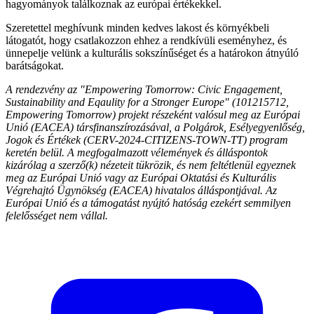
hagyományok találkoznak az európai értékekkel.
Szeretettel meghívunk minden kedves lakost és környékbeli
látogatót, hogy csatlakozzon ehhez a rendkívüli eseményhez, és
ünnepelje velünk a kulturális sokszínűséget és a határokon átnyúló
barátságokat.
A rendezvény az "Empowering Tomorrow: Civic Engagement,
Sustainability and Eqaulity for a Stronger Europe" (101215712,
Empowering Tomorrow) projekt részeként valósul meg az Európai
Unió (EACEA) társfinanszírozásával, a Polgárok, Esélyegyenlőség,
Jogok és Értékek (CERV-2024-CITIZENS-TOWN-TT) program
keretén belül. A megfogalmazott vélemények és álláspontok
kizárólag a szerző(k) nézeteit tükrözik, és nem feltétlenül egyeznek
meg az Európai Unió vagy az Európai Oktatási és Kulturális
Végrehajtó Ügynökség (EACEA) hivatalos álláspontjával. Az
Európai Unió és a támogatást nyújtó hatóság ezekért semmilyen
felelősséget nem vállal.