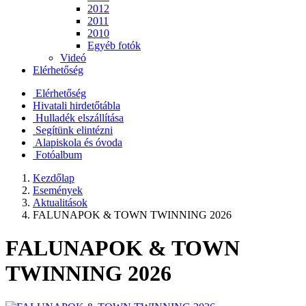
2012
2011
2010
Egyéb fotók
Videó
Elérhetőség
Elérhetőség
Hivatali hirdetőtábla
Hulladék elszállítása
Segítünk elintézni
Alapiskola és óvoda
Fotóalbum
Kezdőlap
Események
Aktualitások
FALUNAPOK & TOWN TWINNING 2026
FALUNAPOK & TOWN
TWINNING 2026