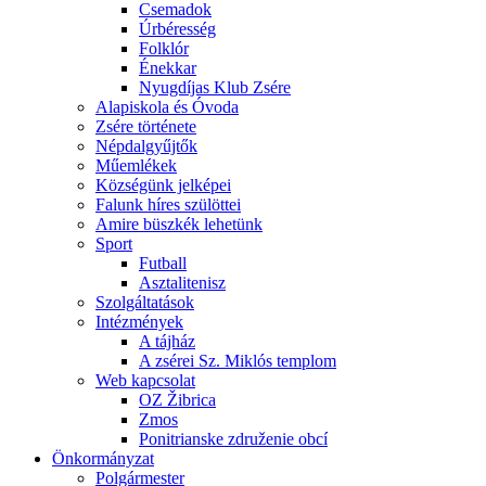
Csemadok
Úrbéresség
Folklór
Énekkar
Nyugdíjas Klub Zsére
Alapiskola és Óvoda
Zsére története
Népdalgyűjtők
Műemlékek
Községünk jelképei
Falunk híres szülöttei
Amire büszkék lehetünk
Sport
Futball
Asztalitenisz
Szolgáltatások
Intézmények
A tájház
A zsérei Sz. Miklós templom
Web kapcsolat
OZ Žibrica
Zmos
Ponitrianske združenie obcí
Önkormányzat
Polgármester