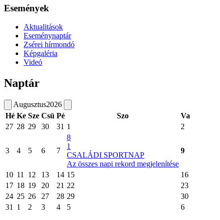
Események
Aktualitások
Eseménynaptár
Zsérei hírmondó
Képgaléria
Videó
Naptár
Augusztus
2026
Hé
Ke
Sze
Csü
Pé
Szo
Va
27
28
29
30
31
1
2
8
1
3
4
5
6
7
9
CSALÁDI SPORTNAP
Az összes napi rekord megjelenítése
10
11
12
13
14
15
16
17
18
19
20
21
22
23
24
25
26
27
28
29
30
31
1
2
3
4
5
6