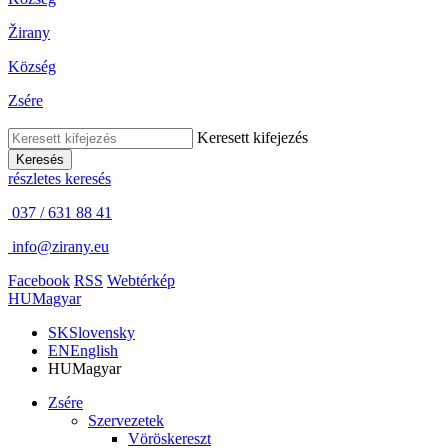
Žirany
Község
Zsére
Keresett kifejezés
Keresés
részletes keresés
037 / 631 88 41
info@zirany.eu
Facebook
RSS
Webtérkép
HU
Magyar
SK
Slovensky
EN
English
HU
Magyar
Zsére
Szervezetek
Vöröskereszt