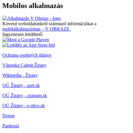
Mobilos alkalmazás
Kövesd weboldalunkról származó információkat a
mobilalkalmazásban – V OBRAZE.
Ingyenesen letölthető:
Ochrana osobných údajov
Vápenka Calmit Žirany
Wikipedia - Žirany
OÚ Žirany - azet.sk
OÚ Žirany - zoznam.sk
OÚ Žirany - e-obce.sk
Dorog
Papkeszi