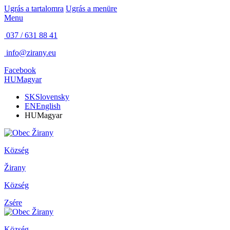
Ugrás a tartalomra
Ugrás a menüre
Menu
037 / 631 88 41
info@zirany.eu
Facebook
HU
Magyar
SK
Slovensky
EN
English
HU
Magyar
Község
Žirany
Község
Zsére
Község