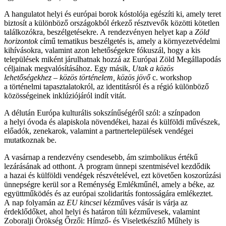
A hangulatot helyi és európai borok kóstolója egészíti ki, amely teret
biztosít a különböző országokból érkező résztvevők közötti kötetlen
találkozókra, beszélgetésekre. A rendezvényen helyet kap a
Zöld
horizontok
című tematikus beszélgetés is, amely a környezetvédelmi
kihívásokra, valamint azon lehetőségekre fókuszál, hogy a kis
települések miként járulhatnak hozzá az Európai Zöld Megállapodás
céljainak megvalósításához. Egy másik,
Utak a közös
lehetőségekhez – közös történelem, közös jövő
c. workshop
a történelmi tapasztalatokról, az identitásról és a régió különböző
közösségeinek inklúziójáról indít vitát.
A délután Európa kulturális sokszínűségéről szól: a színpadon
a helyi óvoda és alapiskola növendékei, hazai és külföldi művészek,
előadók, zenekarok, valamint a partnertelepülések vendégei
mutatkoznak be.
A vasárnap a rendezvény csendesebb, ám szimbolikus értékű
lezárásának ad otthont. A program ünnepi szentmisével kezdődik
a hazai és külföldi vendégek részvételével, ezt követően koszorúzási
ünnepségre kerül sor a Reménység Emlékműnél, amely a béke, az
együttműködés és az európai szolidaritás fontosságára emlékeztet.
A nap folyamán az
EU kincsei
kézműves vásár is várja az
érdeklődőket, ahol helyi és határon túli kézművesek, valamint
Zoboralji Örökség Őrzői: Hímző- és Viseletkészítő Műhely is