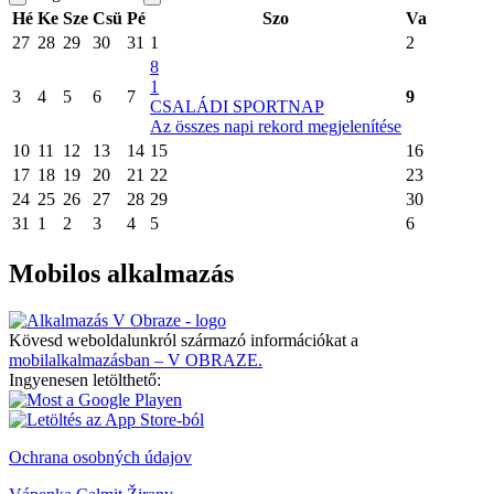
Hé
Ke
Sze
Csü
Pé
Szo
Va
27
28
29
30
31
1
2
8
1
3
4
5
6
7
9
CSALÁDI SPORTNAP
Az összes napi rekord megjelenítése
10
11
12
13
14
15
16
17
18
19
20
21
22
23
24
25
26
27
28
29
30
31
1
2
3
4
5
6
Mobilos alkalmazás
Kövesd weboldalunkról származó információkat a
mobilalkalmazásban – V OBRAZE.
Ingyenesen letölthető:
Ochrana osobných údajov