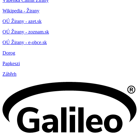
Vápenka Calmit Žirany
Wikipedia - Žirany
OÚ Žirany - azet.sk
OÚ Žirany - zoznam.sk
OÚ Žirany - e-obce.sk
Dorog
Papkeszi
Zábřeh