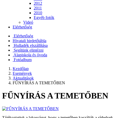
2012
2011
2010
Egyéb fotók
Videó
Elérhetőség
Elérhetőség
Hivatali hirdetőtábla
Hulladék elszállítása
Segítünk elintézni
Alapiskola és óvoda
Fotóalbum
Kezdőlap
Események
Aktualitások
FŰNYÍRÁS A TEMETŐBEN
FŰNYÍRÁS A TEMETŐBEN
Tájékoztatjuk a lakosságot, hogy a temetőben kaszálják a sírhelyek