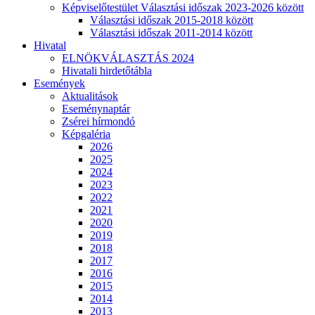
Képviselőtestület Választási időszak 2023-2026 között
Választási időszak 2015-2018 között
Választási időszak 2011-2014 között
Hivatal
ELNÖKVÁLASZTÁS 2024
Hivatali hirdetőtábla
Események
Aktualitások
Eseménynaptár
Zsérei hírmondó
Képgaléria
2026
2025
2024
2023
2022
2021
2020
2019
2018
2017
2016
2015
2014
2013