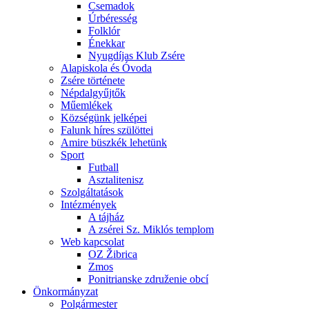
Csemadok
Úrbéresség
Folklór
Énekkar
Nyugdíjas Klub Zsére
Alapiskola és Óvoda
Zsére története
Népdalgyűjtők
Műemlékek
Községünk jelképei
Falunk híres szülöttei
Amire büszkék lehetünk
Sport
Futball
Asztalitenisz
Szolgáltatások
Intézmények
A tájház
A zsérei Sz. Miklós templom
Web kapcsolat
OZ Žibrica
Zmos
Ponitrianske združenie obcí
Önkormányzat
Polgármester