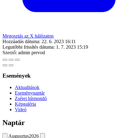
Megosztás az X hálózaton
Hozzáadás dátuma:
22. 6. 2023 16:11
Legutóbbi frissítés dátuma:
1. 7. 2023 15:19
Szerző:
admin prevod
Események
Aktualitások
Eseménynaptár
Zsérei hírmondó
Képgaléria
Videó
Naptár
Augusztus
2026