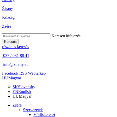
Žirany
Község
Zsére
Keresett kifejezés
Keresés
részletes keresés
037 / 631 88 41
info@zirany.eu
Facebook
RSS
Webtérkép
HU
Magyar
SK
Slovensky
EN
English
HU
Magyar
Zsére
Szervezetek
Vöröskereszt