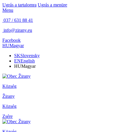
Ugrás a tartalomra
Ugrás a menüre
Menu
037 / 631 88 41
info@zirany.eu
Facebook
HU
Magyar
SK
Slovensky
EN
English
HU
Magyar
Község
Žirany
Község
Zsére
Község