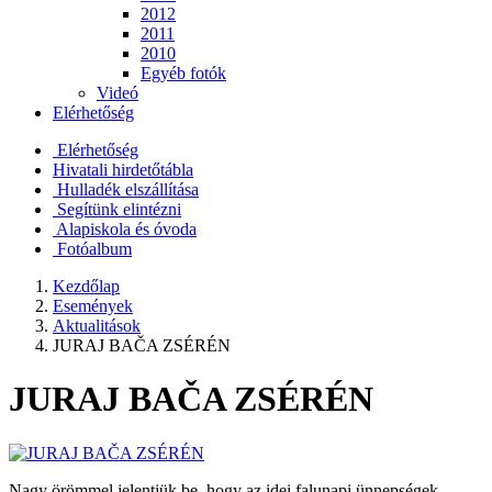
2012
2011
2010
Egyéb fotók
Videó
Elérhetőség
Elérhetőség
Hivatali hirdetőtábla
Hulladék elszállítása
Segítünk elintézni
Alapiskola és óvoda
Fotóalbum
Kezdőlap
Események
Aktualitások
JURAJ BAČA ZSÉRÉN
JURAJ BAČA ZSÉRÉN
Nagy örömmel jelentjük be, hogy az idei falunapi ünnepségek