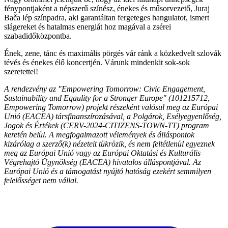
fénypontjaként a népszerű színész, énekes és műsorvezető, Juraj
Bača lép színpadra, aki garantáltan fergeteges hangulatot, ismert
slágereket és hatalmas energiát hoz magával a zsérei
szabadidőközpontba.
Ének, zene, tánc és maximális pörgés vár ránk a közkedvelt szlovák
tévés és énekes élő koncertjén. Várunk mindenkit sok-sok
szeretettel!
A rendezvény az "Empowering Tomorrow: Civic Engagement,
Sustainability and Eqaulity for a Stronger Europe" (101215712,
Empowering Tomorrow) projekt részeként valósul meg az Európai
Unió (EACEA) társfinanszírozásával, a Polgárok, Esélyegyenlőség,
Jogok és Értékek (CERV-2024-CITIZENS-TOWN-TT) program
keretén belül. A megfogalmazott vélemények és álláspontok
kizárólag a szerző(k) nézeteit tükrözik, és nem feltétlenül egyeznek
meg az Európai Unió vagy az Európai Oktatási és Kulturális
Végrehajtó Ügynökség (EACEA) hivatalos álláspontjával. Az
Európai Unió és a támogatást nyújtó hatóság ezekért semmilyen
felelősséget nem vállal.