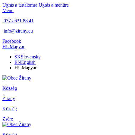
Ugrás a tartalomra
Ugrás a menüre
Menu
037 / 631 88 41
info@zirany.eu
Facebook
HU
Magyar
SK
Slovensky
EN
English
HU
Magyar
Község
Žirany
Község
Zsére
Község