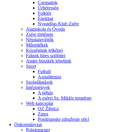
Csemadok
Úrbéresség
Folklór
Énekkar
Nyugdíjas Klub Zsére
Alapiskola és Óvoda
Zsére története
Népdalgyűjtők
Műemlékek
Községünk jelképei
Falunk híres szülöttei
Amire büszkék lehetünk
Sport
Futball
Asztalitenisz
Szolgáltatások
Intézmények
A tájház
A zsérei Sz. Miklós templom
Web kapcsolat
OZ Žibrica
Zmos
Ponitrianske združenie obcí
Önkormányzat
Polgármester