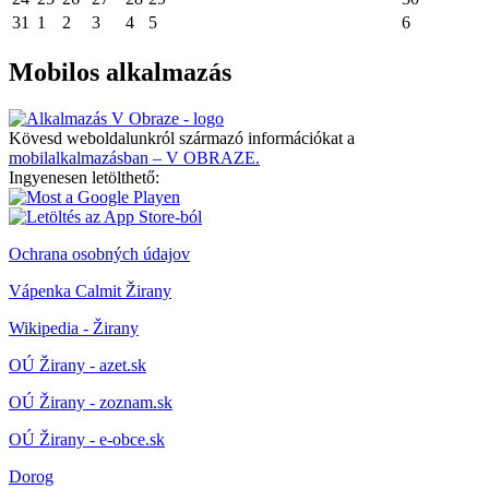
31
1
2
3
4
5
6
Mobilos alkalmazás
Kövesd weboldalunkról származó információkat a
mobilalkalmazásban – V OBRAZE.
Ingyenesen letölthető:
Ochrana osobných údajov
Vápenka Calmit Žirany
Wikipedia - Žirany
OÚ Žirany - azet.sk
OÚ Žirany - zoznam.sk
OÚ Žirany - e-obce.sk
Dorog