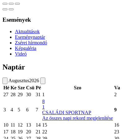
Események
Aktualitások
Eseménynaptár
Zsérei hírmondó
Képgaléria
Videó
Naptár
Augusztus
2026
Hé
Ke
Sze
Csü
Pé
Szo
Va
27
28
29
30
31
1
2
8
1
3
4
5
6
7
9
CSALÁDI SPORTNAP
Az összes napi rekord megjelenítése
10
11
12
13
14
15
16
17
18
19
20
21
22
23
24
25
26
27
28
29
30