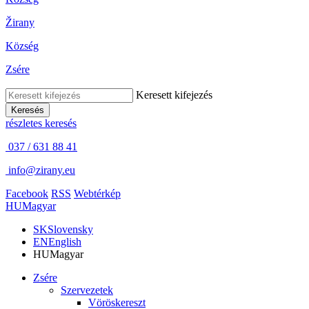
Žirany
Község
Zsére
Keresett kifejezés
Keresés
részletes keresés
037 / 631 88 41
info@zirany.eu
Facebook
RSS
Webtérkép
HU
Magyar
SK
Slovensky
EN
English
HU
Magyar
Zsére
Szervezetek
Vöröskereszt