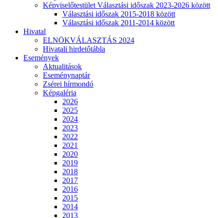
Képviselőtestület Választási időszak 2023-2026 között
Választási időszak 2015-2018 között
Választási időszak 2011-2014 között
Hivatal
ELNÖKVÁLASZTÁS 2024
Hivatali hirdetőtábla
Események
Aktualitások
Eseménynaptár
Zsérei hírmondó
Képgaléria
2026
2025
2024
2023
2022
2021
2020
2019
2018
2017
2016
2015
2014
2013