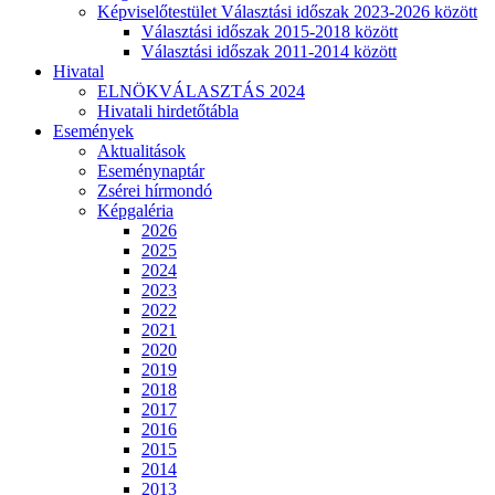
Képviselőtestület Választási időszak 2023-2026 között
Választási időszak 2015-2018 között
Választási időszak 2011-2014 között
Hivatal
ELNÖKVÁLASZTÁS 2024
Hivatali hirdetőtábla
Események
Aktualitások
Eseménynaptár
Zsérei hírmondó
Képgaléria
2026
2025
2024
2023
2022
2021
2020
2019
2018
2017
2016
2015
2014
2013