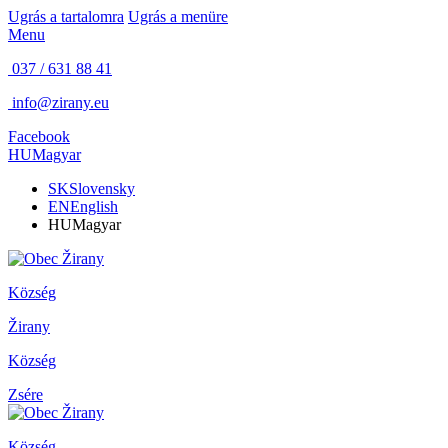
Ugrás a tartalomra
Ugrás a menüre
Menu
037 / 631 88 41
info@zirany.eu
Facebook
HU
Magyar
SK
Slovensky
EN
English
HU
Magyar
Község
Žirany
Község
Zsére
Község