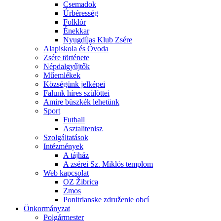
Csemadok
Úrbéresség
Folklór
Énekkar
Nyugdíjas Klub Zsére
Alapiskola és Óvoda
Zsére története
Népdalgyűjtők
Műemlékek
Községünk jelképei
Falunk híres szülöttei
Amire büszkék lehetünk
Sport
Futball
Asztalitenisz
Szolgáltatások
Intézmények
A tájház
A zsérei Sz. Miklós templom
Web kapcsolat
OZ Žibrica
Zmos
Ponitrianske združenie obcí
Önkormányzat
Polgármester