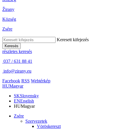
Žirany
Község
Zsére
Keresett kifejezés
Keresés
részletes keresés
037 / 631 88 41
info@zirany.eu
Facebook
RSS
Webtérkép
HU
Magyar
SK
Slovensky
EN
English
HU
Magyar
Zsére
Szervezetek
Vöröskereszt