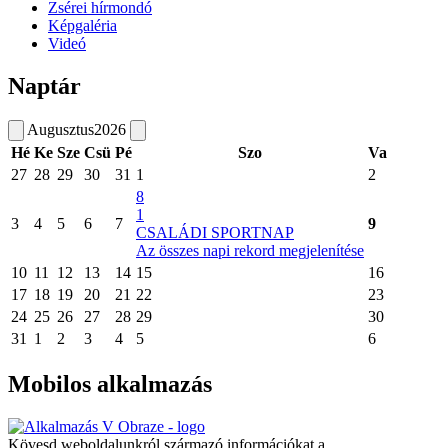
Zsérei hírmondó
Képgaléria
Videó
Naptár
Augusztus
2026
Hé
Ke
Sze
Csü
Pé
Szo
Va
27
28
29
30
31
1
2
8
1
3
4
5
6
7
9
CSALÁDI SPORTNAP
Az összes napi rekord megjelenítése
10
11
12
13
14
15
16
17
18
19
20
21
22
23
24
25
26
27
28
29
30
31
1
2
3
4
5
6
Mobilos alkalmazás
Kövesd weboldalunkról származó információkat a