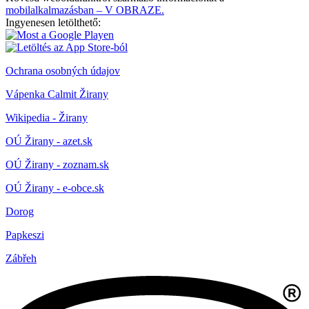
mobilalkalmazásban – V OBRAZE.
Ingyenesen letölthető:
Ochrana osobných údajov
Vápenka Calmit Žirany
Wikipedia - Žirany
OÚ Žirany - azet.sk
OÚ Žirany - zoznam.sk
OÚ Žirany - e-obce.sk
Dorog
Papkeszi
Zábřeh