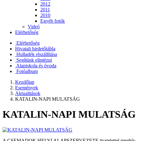
2012
2011
2010
Egyéb fotók
Videó
Elérhetőség
Elérhetőség
Hivatali hirdetőtábla
Hulladék elszállítása
Segítünk elintézni
Alapiskola és óvoda
Fotóalbum
Kezdőlap
Események
Aktualitások
KATALIN-NAPI MULATSÁG
KATALIN-NAPI MULATSÁG
A CSEMADOK HELYI ALAPSZERVEZETE tisztelettel meghív