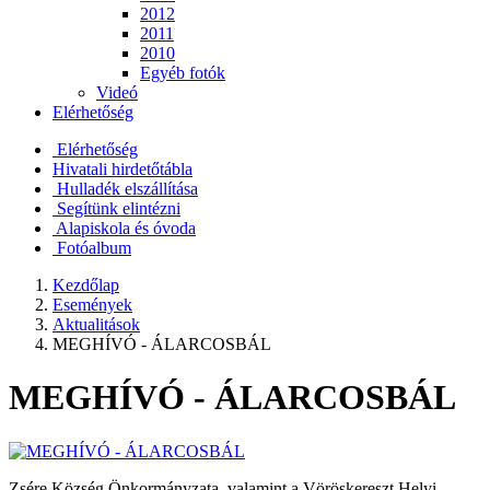
2012
2011
2010
Egyéb fotók
Videó
Elérhetőség
Elérhetőség
Hivatali hirdetőtábla
Hulladék elszállítása
Segítünk elintézni
Alapiskola és óvoda
Fotóalbum
Kezdőlap
Események
Aktualitások
MEGHÍVÓ - ÁLARCOSBÁL
MEGHÍVÓ - ÁLARCOSBÁL
Zsére Község Önkormányzata, valamint a Vöröskereszt Helyi