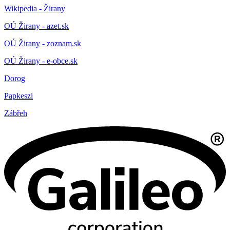
Wikipedia - Žirany
OÚ Žirany - azet.sk
OÚ Žirany - zoznam.sk
OÚ Žirany - e-obce.sk
Dorog
Papkeszi
Zábřeh