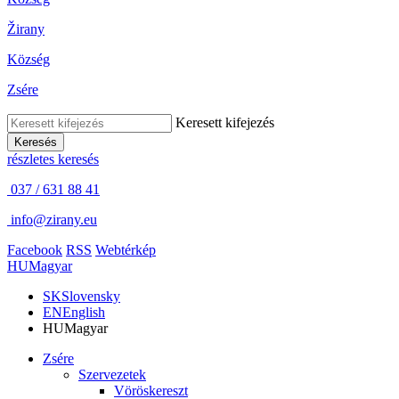
Žirany
Község
Zsére
Keresett kifejezés
Keresés
részletes keresés
037 / 631 88 41
info@zirany.eu
Facebook
RSS
Webtérkép
HU
Magyar
SK
Slovensky
EN
English
HU
Magyar
Zsére
Szervezetek
Vöröskereszt