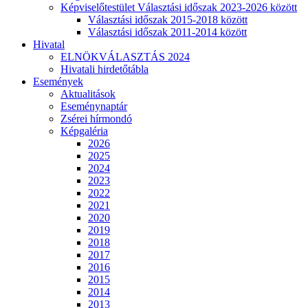
Képviselőtestület Választási időszak 2023-2026 között
Választási időszak 2015-2018 között
Választási időszak 2011-2014 között
Hivatal
ELNÖKVÁLASZTÁS 2024
Hivatali hirdetőtábla
Események
Aktualitások
Eseménynaptár
Zsérei hírmondó
Képgaléria
2026
2025
2024
2023
2022
2021
2020
2019
2018
2017
2016
2015
2014
2013