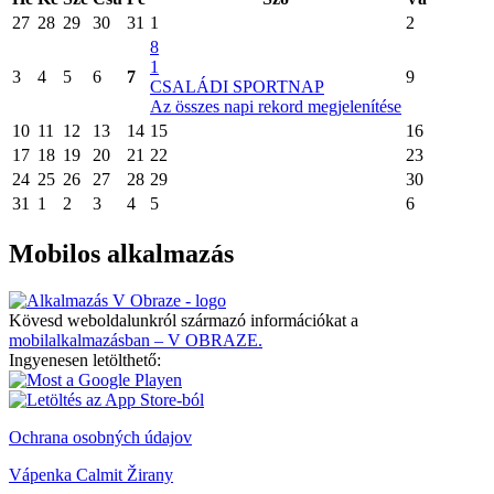
27
28
29
30
31
1
2
8
1
3
4
5
6
7
9
CSALÁDI SPORTNAP
Az összes napi rekord megjelenítése
10
11
12
13
14
15
16
17
18
19
20
21
22
23
24
25
26
27
28
29
30
31
1
2
3
4
5
6
Mobilos alkalmazás
Kövesd weboldalunkról származó információkat a
mobilalkalmazásban – V OBRAZE.
Ingyenesen letölthető:
Ochrana osobných údajov
Vápenka Calmit Žirany