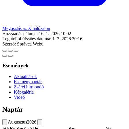
Megosztás az X hálózaton
Hozzáadás dátuma:
16. 1. 2026 10:02
Legutóbbi frissítés dátuma:
1. 2. 2026 20:16
Szerző:
Správca Webu
Események
Aktualitások
Eseménynaptár
Zsérei hírmondó
Képgaléria
Videó
Naptár
Augusztus
2026
Hé
Ke
Sze
Csü
Pé
Szo
Va