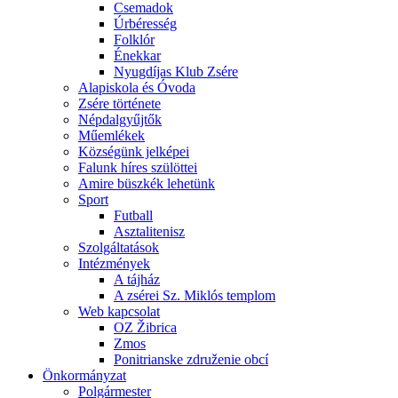
Csemadok
Úrbéresség
Folklór
Énekkar
Nyugdíjas Klub Zsére
Alapiskola és Óvoda
Zsére története
Népdalgyűjtők
Műemlékek
Községünk jelképei
Falunk híres szülöttei
Amire büszkék lehetünk
Sport
Futball
Asztalitenisz
Szolgáltatások
Intézmények
A tájház
A zsérei Sz. Miklós templom
Web kapcsolat
OZ Žibrica
Zmos
Ponitrianske združenie obcí
Önkormányzat
Polgármester