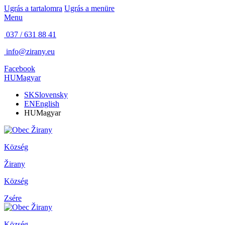
Ugrás a tartalomra
Ugrás a menüre
Menu
037 / 631 88 41
info@zirany.eu
Facebook
HU
Magyar
SK
Slovensky
EN
English
HU
Magyar
Község
Žirany
Község
Zsére
Község