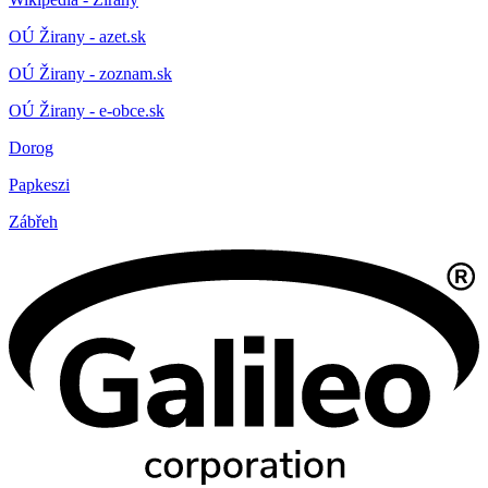
OÚ Žirany - azet.sk
OÚ Žirany - zoznam.sk
OÚ Žirany - e-obce.sk
Dorog
Papkeszi
Zábřeh