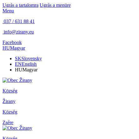
Ugrás a tartalomra
Ugrás a menüre
Menu
037 / 631 88 41
info@zirany.eu
Facebook
HU
Magyar
SK
Slovensky
EN
English
HU
Magyar
Község
Žirany
Község
Zsére
Község