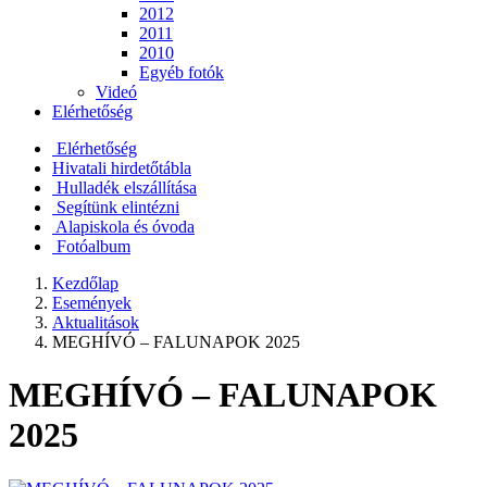
2012
2011
2010
Egyéb fotók
Videó
Elérhetőség
Elérhetőség
Hivatali hirdetőtábla
Hulladék elszállítása
Segítünk elintézni
Alapiskola és óvoda
Fotóalbum
Kezdőlap
Események
Aktualitások
MEGHÍVÓ – FALUNAPOK 2025
MEGHÍVÓ – FALUNAPOK
2025