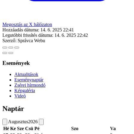
Megosztás az X hálózaton
Hozzáadás dátuma:
14. 6. 2025 22:41
Legutóbbi frissítés dátuma:
14. 6. 2025 22:42
Szerző:
Správca Webu
Események
Aktualitások
Eseménynaptár
Zsérei hírmondó
Képgaléria
Videó
Naptár
Augusztus
2026
Hé
Ke
Sze
Csü
Pé
Szo
Va