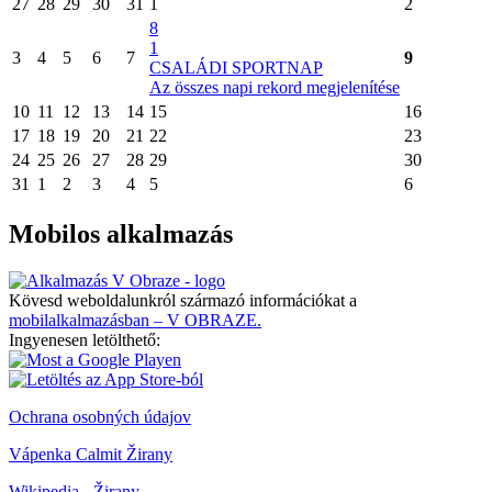
27
28
29
30
31
1
2
8
1
3
4
5
6
7
9
CSALÁDI SPORTNAP
Az összes napi rekord megjelenítése
10
11
12
13
14
15
16
17
18
19
20
21
22
23
24
25
26
27
28
29
30
31
1
2
3
4
5
6
Mobilos alkalmazás
Kövesd weboldalunkról származó információkat a
mobilalkalmazásban – V OBRAZE.
Ingyenesen letölthető:
Ochrana osobných údajov
Vápenka Calmit Žirany
Wikipedia - Žirany