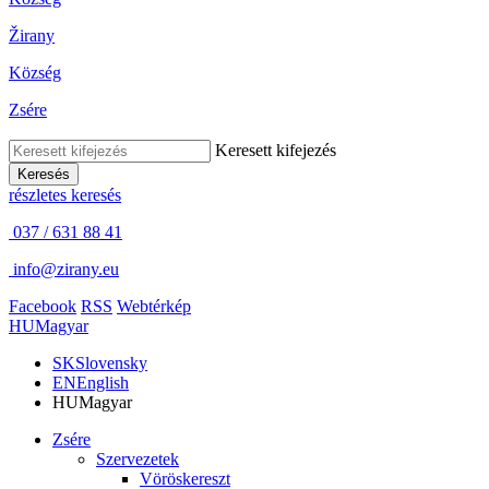
Žirany
Község
Zsére
Keresett kifejezés
Keresés
részletes keresés
037 / 631 88 41
info@zirany.eu
Facebook
RSS
Webtérkép
HU
Magyar
SK
Slovensky
EN
English
HU
Magyar
Zsére
Szervezetek
Vöröskereszt