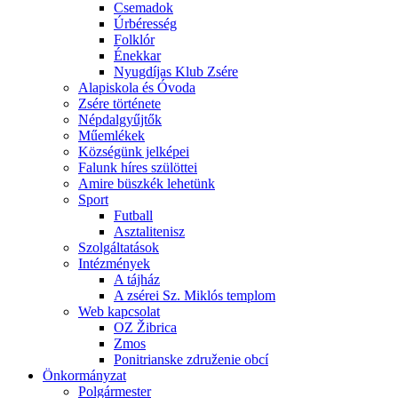
Csemadok
Úrbéresség
Folklór
Énekkar
Nyugdíjas Klub Zsére
Alapiskola és Óvoda
Zsére története
Népdalgyűjtők
Műemlékek
Községünk jelképei
Falunk híres szülöttei
Amire büszkék lehetünk
Sport
Futball
Asztalitenisz
Szolgáltatások
Intézmények
A tájház
A zsérei Sz. Miklós templom
Web kapcsolat
OZ Žibrica
Zmos
Ponitrianske združenie obcí
Önkormányzat
Polgármester