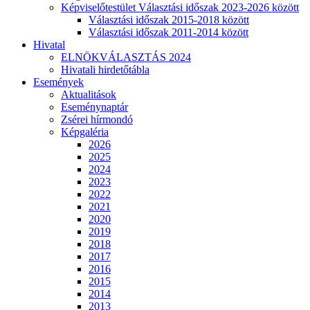
Képviselőtestület Választási időszak 2023-2026 között
Választási időszak 2015-2018 között
Választási időszak 2011-2014 között
Hivatal
ELNÖKVÁLASZTÁS 2024
Hivatali hirdetőtábla
Események
Aktualitások
Eseménynaptár
Zsérei hírmondó
Képgaléria
2026
2025
2024
2023
2022
2021
2020
2019
2018
2017
2016
2015
2014
2013