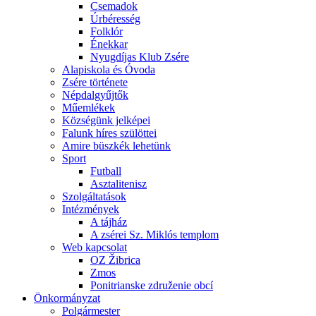
Csemadok
Úrbéresség
Folklór
Énekkar
Nyugdíjas Klub Zsére
Alapiskola és Óvoda
Zsére története
Népdalgyűjtők
Műemlékek
Községünk jelképei
Falunk híres szülöttei
Amire büszkék lehetünk
Sport
Futball
Asztalitenisz
Szolgáltatások
Intézmények
A tájház
A zsérei Sz. Miklós templom
Web kapcsolat
OZ Žibrica
Zmos
Ponitrianske združenie obcí
Önkormányzat
Polgármester