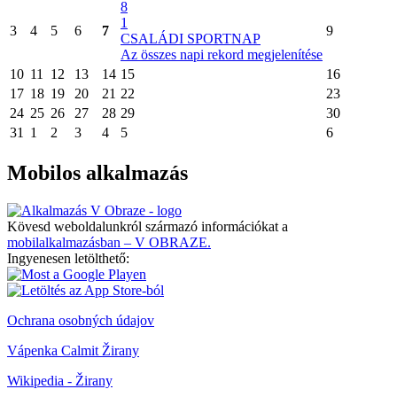
8
1
3
4
5
6
7
9
CSALÁDI SPORTNAP
Az összes napi rekord megjelenítése
10
11
12
13
14
15
16
17
18
19
20
21
22
23
24
25
26
27
28
29
30
31
1
2
3
4
5
6
Mobilos alkalmazás
Kövesd weboldalunkról származó információkat a
mobilalkalmazásban – V OBRAZE.
Ingyenesen letölthető:
Ochrana osobných údajov
Vápenka Calmit Žirany
Wikipedia - Žirany