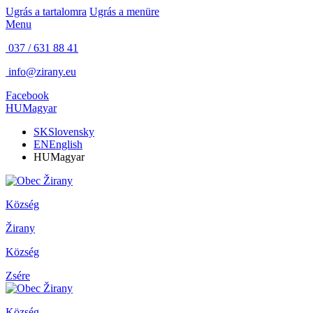
Ugrás a tartalomra
Ugrás a menüre
Menu
037 / 631 88 41
info@zirany.eu
Facebook
HU
Magyar
SK
Slovensky
EN
English
HU
Magyar
Község
Žirany
Község
Zsére
Község