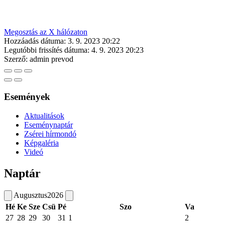
Megosztás az X hálózaton
Hozzáadás dátuma:
3. 9. 2023 20:22
Legutóbbi frissítés dátuma:
4. 9. 2023 20:23
Szerző:
admin prevod
Események
Aktualitások
Eseménynaptár
Zsérei hírmondó
Képgaléria
Videó
Naptár
Augusztus
2026
Hé
Ke
Sze
Csü
Pé
Szo
Va
27
28
29
30
31
1
2