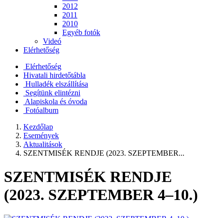
2012
2011
2010
Egyéb fotók
Videó
Elérhetőség
Elérhetőség
Hivatali hirdetőtábla
Hulladék elszállítása
Segítünk elintézni
Alapiskola és óvoda
Fotóalbum
Kezdőlap
Események
Aktualitások
SZENTMISÉK RENDJE (2023. SZEPTEMBER...
SZENTMISÉK RENDJE
(2023. SZEPTEMBER 4–10.)