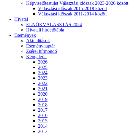
Képviselőtestület Választási időszak 2023-2026 között
Választási időszak 2015-2018 között
Választási időszak 2011-2014 között
Hivatal
ELNÖKVÁLASZTÁS 2024
Hivatali hirdetőtábla
Események
Aktualitások
Eseménynaptár
Zsérei hírmondó
Képgaléria
2026
2025
2024
2023
2022
2021
2020
2019
2018
2017
2016
2015
2014
2013