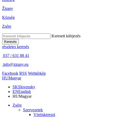
Žirany
Község
Zsére
Keresett kifejezés
Keresés
részletes keresés
037 / 631 88 41
info@zirany.eu
Facebook
RSS
Webtérkép
HU
Magyar
SK
Slovensky
EN
English
HU
Magyar
Zsére
Szervezetek
Vöröskereszt