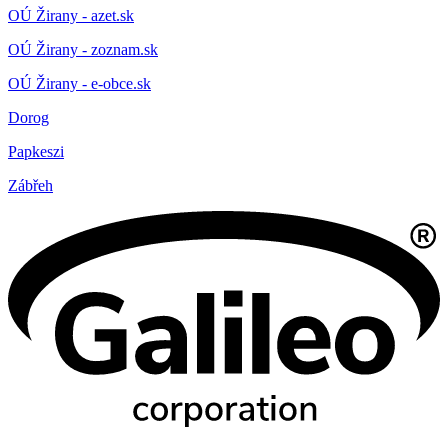
OÚ Žirany - azet.sk
OÚ Žirany - zoznam.sk
OÚ Žirany - e-obce.sk
Dorog
Papkeszi
Zábřeh