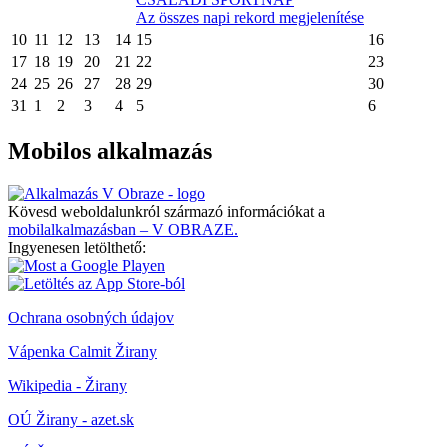
Az összes napi rekord megjelenítése
10
11
12
13
14
15
16
17
18
19
20
21
22
23
24
25
26
27
28
29
30
31
1
2
3
4
5
6
Mobilos alkalmazás
Kövesd weboldalunkról származó információkat a
mobilalkalmazásban – V OBRAZE.
Ingyenesen letölthető:
Ochrana osobných údajov
Vápenka Calmit Žirany
Wikipedia - Žirany
OÚ Žirany - azet.sk