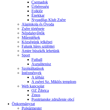
Csemadok
Úrbéresség
Folklór
Énekkar
Nyugdíjas Klub Zsére
Alapiskola és Óvoda
Zsére története
Népdalgyűjtők
Műemlékek
Községünk jelképei
Falunk híres szülöttei
Amire büszkék lehetünk
Sport
Futball
Asztalitenisz
Szolgáltatások
Intézmények
A tájház
A zsérei Sz. Miklós templom
Web kapcsolat
OZ Žibrica
Zmos
Ponitrianske združenie obcí
Önkormányzat
Polgármester