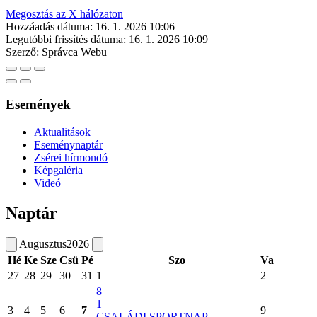
Megosztás az X hálózaton
Hozzáadás dátuma:
16. 1. 2026 10:06
Legutóbbi frissítés dátuma:
16. 1. 2026 10:09
Szerző:
Správca Webu
Események
Aktualitások
Eseménynaptár
Zsérei hírmondó
Képgaléria
Videó
Naptár
Augusztus
2026
Hé
Ke
Sze
Csü
Pé
Szo
Va
27
28
29
30
31
1
2
8
1
3
4
5
6
7
9
CSALÁDI SPORTNAP