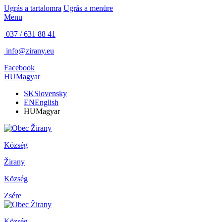
Ugrás a tartalomra
Ugrás a menüre
Menu
037 / 631 88 41
info@zirany.eu
Facebook
HU
Magyar
SK
Slovensky
EN
English
HU
Magyar
Község
Žirany
Község
Zsére
Község