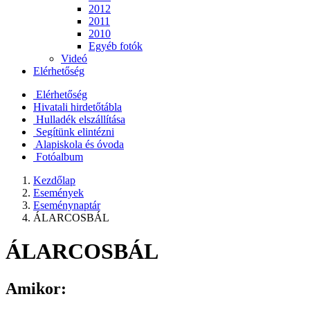
2012
2011
2010
Egyéb fotók
Videó
Elérhetőség
Elérhetőség
Hivatali hirdetőtábla
Hulladék elszállítása
Segítünk elintézni
Alapiskola és óvoda
Fotóalbum
Kezdőlap
Események
Eseménynaptár
ÁLARCOSBÁL
ÁLARCOSBÁL
Amikor: