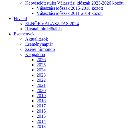
Képviselőtestület Választási időszak 2023-2026 között
Választási időszak 2015-2018 között
Választási időszak 2011-2014 között
Hivatal
ELNÖKVÁLASZTÁS 2024
Hivatali hirdetőtábla
Események
Aktualitások
Eseménynaptár
Zsérei hírmondó
Képgaléria
2026
2025
2024
2023
2022
2021
2020
2019
2018
2017
2016
2015
2014
2013