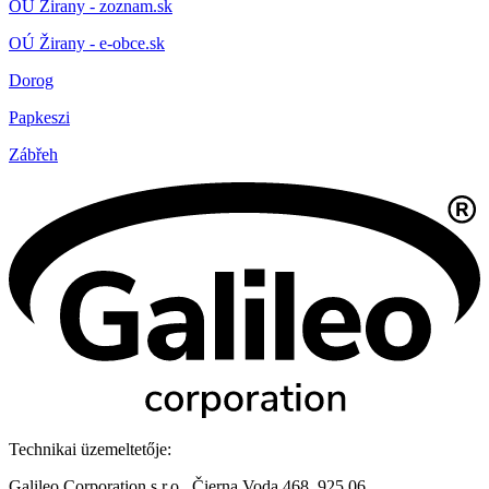
OÚ Žirany - zoznam.sk
OÚ Žirany - e-obce.sk
Dorog
Papkeszi
Zábřeh
Technikai üzemeltetője:
Galileo Corporation s.r.o., Čierna Voda 468, 925 06