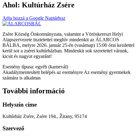
Ahol:
Kultúrház Zsére
Adja hozzá a Google Naptárhoz
Zsére Község Önkormányzata, valamint a Vöröskereszt Helyi
Alapszervezete tisztelettel meghív mindenkit az ÁLARCOS
BÁLBA, melyre 2026. január 25-én (vasárnap) 15:00 órai kezdettel
kerül sor a zsérei kultúrházban. Mindenkit sok szeretettel várunk,
kicsit és nagyot egyaránt!
Esemény típusa: egyéb (karnevál)
Akadálymentesített belépés az eseményre
Az esemény gyermekek
számára is alkalmas
További információ
Helyszín címe
Kultúrház Zsére, Zsére 194., Žirany, 95174
Szervező