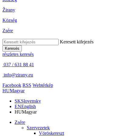
Žirany
Község
Zsére
Keresett kifejezés
Keresés
részletes keresés
037 / 631 88 41
info@zirany.eu
Facebook
RSS
Webtérkép
HU
Magyar
SK
Slovensky
EN
English
HU
Magyar
Zsére
Szervezetek
Vöröskereszt