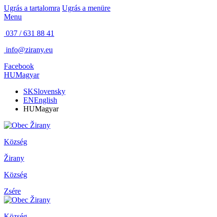
Ugrás a tartalomra
Ugrás a menüre
Menu
037 / 631 88 41
info@zirany.eu
Facebook
HU
Magyar
SK
Slovensky
EN
English
HU
Magyar
Község
Žirany
Község
Zsére
Község