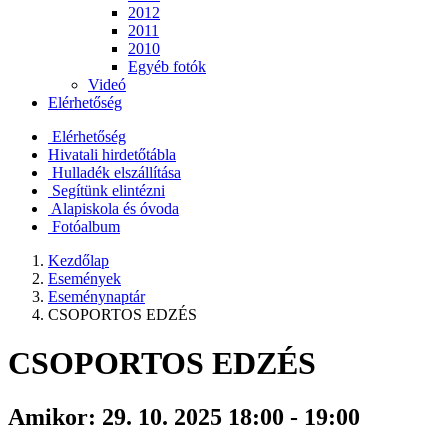
2012
2011
2010
Egyéb fotók
Videó
Elérhetőség
Elérhetőség
Hivatali hirdetőtábla
Hulladék elszállítása
Segítünk elintézni
Alapiskola és óvoda
Fotóalbum
Kezdőlap
Események
Eseménynaptár
CSOPORTOS EDZÉS
CSOPORTOS EDZÉS
Amikor:
29. 10. 2025 18:00 - 19:00