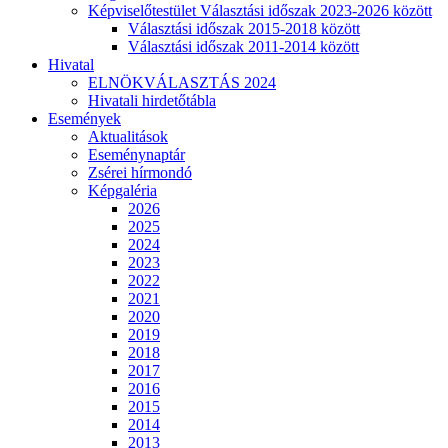
Képviselőtestület Választási időszak 2023-2026 között
Választási időszak 2015-2018 között
Választási időszak 2011-2014 között
Hivatal
ELNÖKVÁLASZTÁS 2024
Hivatali hirdetőtábla
Események
Aktualitások
Eseménynaptár
Zsérei hírmondó
Képgaléria
2026
2025
2024
2023
2022
2021
2020
2019
2018
2017
2016
2015
2014
2013