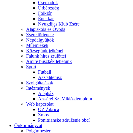
Csemadok
Úrbéresség
Folklór
Énekkar
Nyugdíjas Klub Zsére
Alapiskola és Óvoda
Zsére története
Népdalgyűjtők
Műemlékek
Községünk jelképei
Falunk híres szülöttei
Amire büszkék lehetünk
Sport
Futball
Asztalitenisz
Szolgáltatások
Intézmények
A tájház
A zsérei Sz. Miklós templom
Web kapcsolat
OZ Žibrica
Zmos
Ponitrianske združenie obcí
Önkormányzat
Polgármester