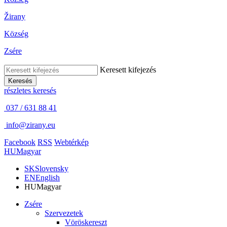
Žirany
Község
Zsére
Keresett kifejezés
Keresés
részletes keresés
037 / 631 88 41
info@zirany.eu
Facebook
RSS
Webtérkép
HU
Magyar
SK
Slovensky
EN
English
HU
Magyar
Zsére
Szervezetek
Vöröskereszt