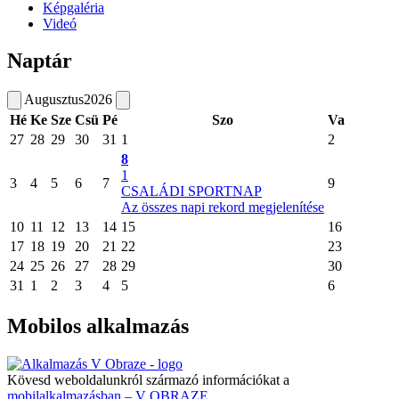
Képgaléria
Videó
Naptár
Augusztus
2026
Hé
Ke
Sze
Csü
Pé
Szo
Va
27
28
29
30
31
1
2
8
1
3
4
5
6
7
9
CSALÁDI SPORTNAP
Az összes napi rekord megjelenítése
10
11
12
13
14
15
16
17
18
19
20
21
22
23
24
25
26
27
28
29
30
31
1
2
3
4
5
6
Mobilos alkalmazás
Kövesd weboldalunkról származó információkat a
mobilalkalmazásban – V OBRAZE.