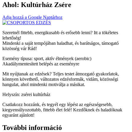
Ahol:
Kultúrház Zsére
Adja hozzá a Google Naptárhoz
Szeretnél fittebb, energikusabb és erősebb lenni? Itt a tökéletes
lehetőség!
Mindenki a saját tempójában haladhat, és barátságos, támogató
közösség vár Rád!
Esemény típusa: sport, aktív élmények (aerobic)
Akadálymentesített belépés az eseményre
Mit nyújtanak az edzések? Teljes testet átmozgató gyakorlatok,
könnyen követhető, változatos edzésformák, vidám, közösségi
hangulat, ahol mindenki motiválja a másikat.
Helyszín: zsérei kultúrház
Csatlakozz hozzánk, és tegyél egy lépést az egészségesebb,
kiegyensúlyozottabb, fittebb élet felé! Kezdőknek és haladóknak
egyaránt ajánlott!
További információ