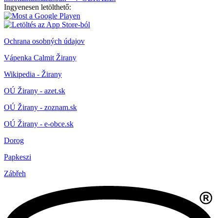
Ingyenesen letölthető:
Ochrana osobných údajov
Vápenka Calmit Žirany
Wikipedia - Žirany
OÚ Žirany - azet.sk
OÚ Žirany - zoznam.sk
OÚ Žirany - e-obce.sk
Dorog
Papkeszi
Zábřeh