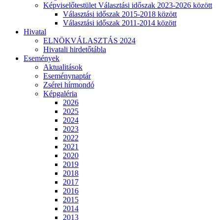
Képviselőtestület Választási időszak 2023-2026 között
Választási időszak 2015-2018 között
Választási időszak 2011-2014 között
Hivatal
ELNÖKVÁLASZTÁS 2024
Hivatali hirdetőtábla
Események
Aktualitások
Eseménynaptár
Zsérei hírmondó
Képgaléria
2026
2025
2024
2023
2022
2021
2020
2019
2018
2017
2016
2015
2014
2013