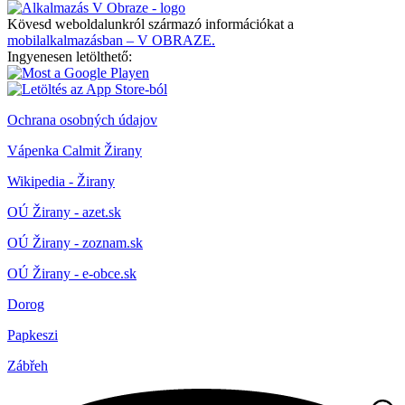
Kövesd weboldalunkról származó információkat a
mobilalkalmazásban – V OBRAZE.
Ingyenesen letölthető:
Ochrana osobných údajov
Vápenka Calmit Žirany
Wikipedia - Žirany
OÚ Žirany - azet.sk
OÚ Žirany - zoznam.sk
OÚ Žirany - e-obce.sk
Dorog
Papkeszi
Zábřeh