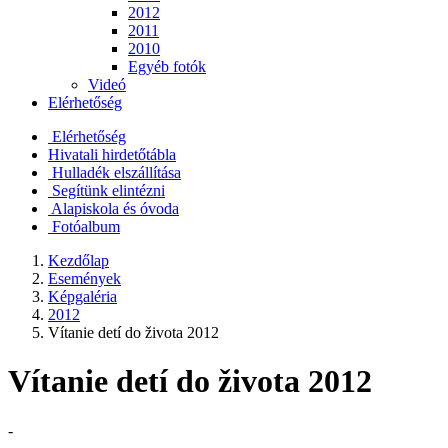
2012
2011
2010
Egyéb fotók
Videó
Elérhetőség
Elérhetőség
Hivatali hirdetőtábla
Hulladék elszállítása
Segítünk elintézni
Alapiskola és óvoda
Fotóalbum
Kezdőlap
Események
Képgaléria
2012
Vítanie detí do života 2012
Vítanie detí do života 2012
-