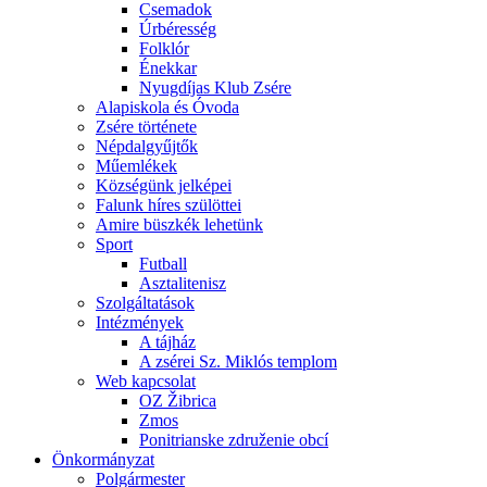
Csemadok
Úrbéresség
Folklór
Énekkar
Nyugdíjas Klub Zsére
Alapiskola és Óvoda
Zsére története
Népdalgyűjtők
Műemlékek
Községünk jelképei
Falunk híres szülöttei
Amire büszkék lehetünk
Sport
Futball
Asztalitenisz
Szolgáltatások
Intézmények
A tájház
A zsérei Sz. Miklós templom
Web kapcsolat
OZ Žibrica
Zmos
Ponitrianske združenie obcí
Önkormányzat
Polgármester