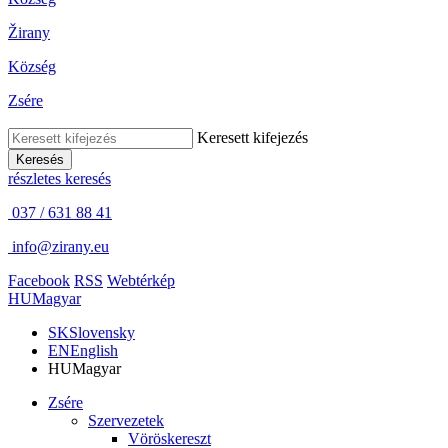
Žirany
Község
Zsére
Keresett kifejezés
Keresés
részletes keresés
037 / 631 88 41
info@zirany.eu
Facebook
RSS
Webtérkép
HU
Magyar
SK
Slovensky
EN
English
HU
Magyar
Zsére
Szervezetek
Vöröskereszt