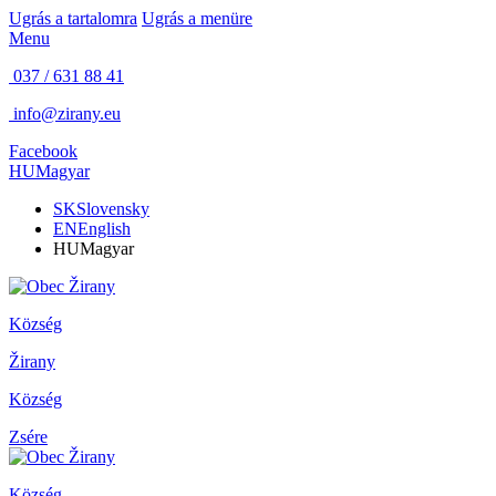
Ugrás a tartalomra
Ugrás a menüre
Menu
037 / 631 88 41
info@zirany.eu
Facebook
HU
Magyar
SK
Slovensky
EN
English
HU
Magyar
Község
Žirany
Község
Zsére
Község