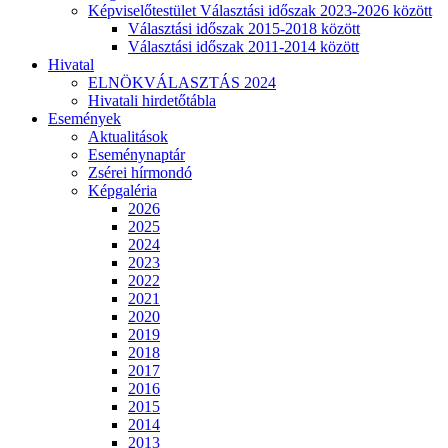
Képviselőtestület Választási időszak 2023-2026 között
Választási időszak 2015-2018 között
Választási időszak 2011-2014 között
Hivatal
ELNÖKVÁLASZTÁS 2024
Hivatali hirdetőtábla
Események
Aktualitások
Eseménynaptár
Zsérei hírmondó
Képgaléria
2026
2025
2024
2023
2022
2021
2020
2019
2018
2017
2016
2015
2014
2013