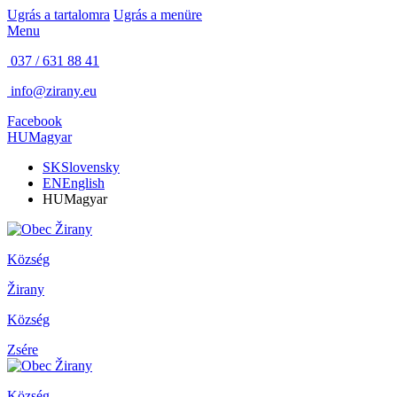
Ugrás a tartalomra
Ugrás a menüre
Menu
037 / 631 88 41
info@zirany.eu
Facebook
HU
Magyar
SK
Slovensky
EN
English
HU
Magyar
Község
Žirany
Község
Zsére
Község