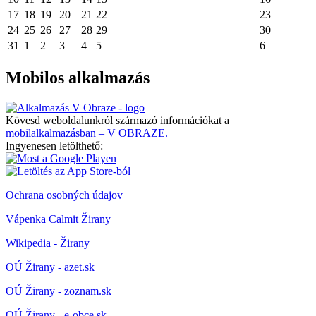
17
18
19
20
21
22
23
24
25
26
27
28
29
30
31
1
2
3
4
5
6
Mobilos alkalmazás
Kövesd weboldalunkról származó információkat a
mobilalkalmazásban – V OBRAZE.
Ingyenesen letölthető:
Ochrana osobných údajov
Vápenka Calmit Žirany
Wikipedia - Žirany
OÚ Žirany - azet.sk
OÚ Žirany - zoznam.sk
OÚ Žirany - e-obce.sk