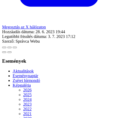
Megosztás az X hálózaton
Hozzáadás dátuma:
28. 6. 2023 19:44
Legutóbbi frissítés dátuma:
3. 7. 2023 17:12
Szerző:
Správca Webu
Események
Aktualitások
Eseménynaptár
Zsérei hírmondó
Képgaléria
2026
2025
2024
2023
2022
2021