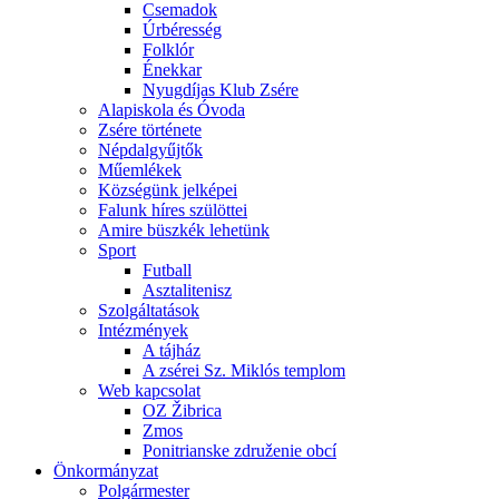
Csemadok
Úrbéresség
Folklór
Énekkar
Nyugdíjas Klub Zsére
Alapiskola és Óvoda
Zsére története
Népdalgyűjtők
Műemlékek
Községünk jelképei
Falunk híres szülöttei
Amire büszkék lehetünk
Sport
Futball
Asztalitenisz
Szolgáltatások
Intézmények
A tájház
A zsérei Sz. Miklós templom
Web kapcsolat
OZ Žibrica
Zmos
Ponitrianske združenie obcí
Önkormányzat
Polgármester