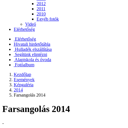
2012
2011
2010
Egyéb fotók
Videó
Elérhetőség
Elérhetőség
Hivatali hirdetőtábla
Hulladék elszállítása
Segítünk elintézni
Alapiskola és óvoda
Fotóalbum
Kezdőlap
Események
Képgaléria
2014
Farsangolás 2014
Farsangolás 2014
-