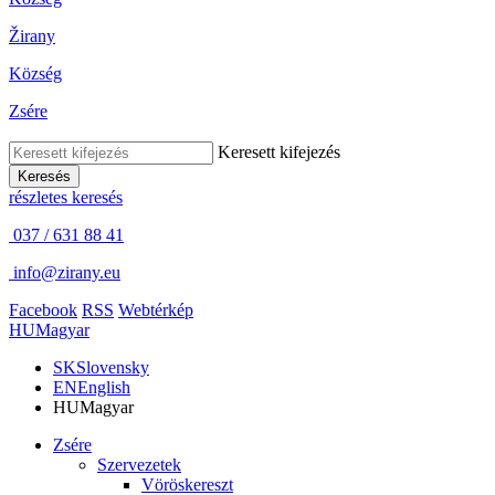
Žirany
Község
Zsére
Keresett kifejezés
Keresés
részletes keresés
037 / 631 88 41
info@zirany.eu
Facebook
RSS
Webtérkép
HU
Magyar
SK
Slovensky
EN
English
HU
Magyar
Zsére
Szervezetek
Vöröskereszt