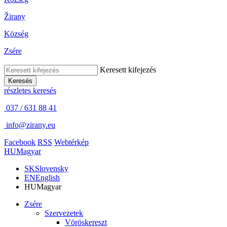
Žirany
Község
Zsére
Keresett kifejezés
Keresés
részletes keresés
037 / 631 88 41
info@zirany.eu
Facebook
RSS
Webtérkép
HU
Magyar
SK
Slovensky
EN
English
HU
Magyar
Zsére
Szervezetek
Vöröskereszt