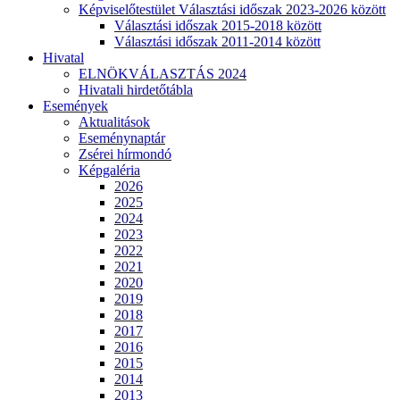
Képviselőtestület Választási időszak 2023-2026 között
Választási időszak 2015-2018 között
Választási időszak 2011-2014 között
Hivatal
ELNÖKVÁLASZTÁS 2024
Hivatali hirdetőtábla
Események
Aktualitások
Eseménynaptár
Zsérei hírmondó
Képgaléria
2026
2025
2024
2023
2022
2021
2020
2019
2018
2017
2016
2015
2014
2013