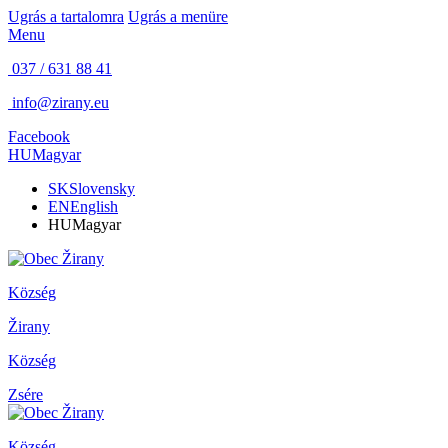
Ugrás a tartalomra
Ugrás a menüre
Menu
037 / 631 88 41
info@zirany.eu
Facebook
HU
Magyar
SK
Slovensky
EN
English
HU
Magyar
Község
Žirany
Község
Zsére
Község