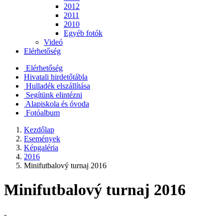
2012
2011
2010
Egyéb fotók
Videó
Elérhetőség
Elérhetőség
Hivatali hirdetőtábla
Hulladék elszállítása
Segítünk elintézni
Alapiskola és óvoda
Fotóalbum
Kezdőlap
Események
Képgaléria
2016
Minifutbalový turnaj 2016
Minifutbalový turnaj 2016
-