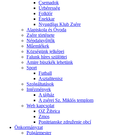
Csemadok
Úrbéresség
Folklór
Énekkar
Nyugdíjas Klub Zsére
Alapiskola és Óvoda
Zsére története
Népdalgyűjtők
Műemlékek
Községünk jelképei
Falunk híres szülöttei
Amire büszkék lehetünk
Sport
Futball
Asztalitenisz
Szolgáltatások
Intézmények
A tájház
A zsérei Sz. Miklós templom
Web kapcsolat
OZ Žibrica
Zmos
Ponitrianske združenie obcí
Önkormányzat
Polgármester