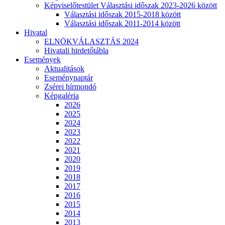
Képviselőtestület Választási időszak 2023-2026 között
Választási időszak 2015-2018 között
Választási időszak 2011-2014 között
Hivatal
ELNÖKVÁLASZTÁS 2024
Hivatali hirdetőtábla
Események
Aktualitások
Eseménynaptár
Zsérei hírmondó
Képgaléria
2026
2025
2024
2023
2022
2021
2020
2019
2018
2017
2016
2015
2014
2013