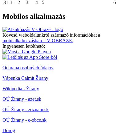
31
1
2
3
4
5
6
Mobilos alkalmazás
Kövesd weboldalunkról származó információkat a
mobilalkalmazásban – V OBRAZE.
Ingyenesen letölthető:
Ochrana osobných údajov
Vápenka Calmit Žirany
Wikipedia - Žirany
OÚ Žirany - azet.sk
OÚ Žirany - zoznam.sk
OÚ Žirany - e-obce.sk
Dorog