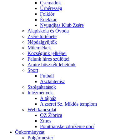
Csemadok
Úrbéresség
Folklór
Énekkar
Nyugdíjas Klub Zsére
Alapiskola és Óvoda
Zsére története
Népdalgyűjtők
Műemlékek
Községünk jelképei
Falunk híres szülöttei
Amire büszkék lehetünk
Sport
Futball
Asztalitenisz
Szolgáltatások
Intézmények
A tájház
A zsérei Sz. Miklós templom
Web kapcsolat
OZ Žibrica
Zmos
Ponitrianske združenie obcí
Önkormányzat
Polgármester