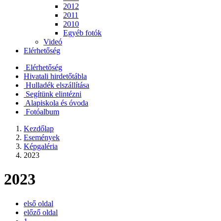
2012
2011
2010
Egyéb fotók
Videó
Elérhetőség
Elérhetőség
Hivatali hirdetőtábla
Hulladék elszállítása
Segítünk elintézni
Alapiskola és óvoda
Fotóalbum
Kezdőlap
Események
Képgaléria
2023
2023
első oldal
előző oldal