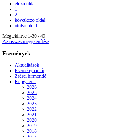
előző oldal
1
2
következő oldal
utolsó oldal
Megtekintve
1
-
30
/ 49
Az összes megjelenítése
Események
Aktualitások
Eseménynaptár
Zsérei hírmondó
Képgaléria
2026
2025
2024
2023
2022
2021
2020
2019
2018
2017