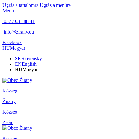
Ugrás a tartalomra
Ugrás a menüre
Menu
037 / 631 88 41
info@zirany.eu
Facebook
HU
Magyar
SK
Slovensky
EN
English
HU
Magyar
Község
Žirany
Község
Zsére
Község