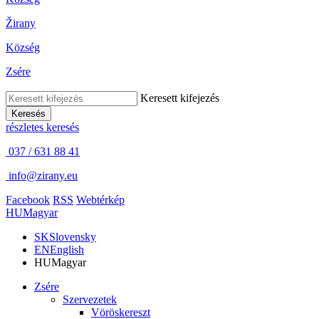
Žirany
Község
Zsére
Keresett kifejezés
Keresés
részletes keresés
037 / 631 88 41
info@zirany.eu
Facebook
RSS
Webtérkép
HU
Magyar
SK
Slovensky
EN
English
HU
Magyar
Zsére
Szervezetek
Vöröskereszt