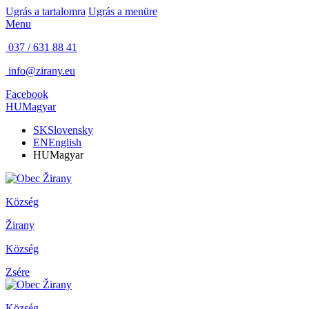
Ugrás a tartalomra
Ugrás a menüre
Menu
037 / 631 88 41
info@zirany.eu
Facebook
HU
Magyar
SK
Slovensky
EN
English
HU
Magyar
Község
Žirany
Község
Zsére
Község