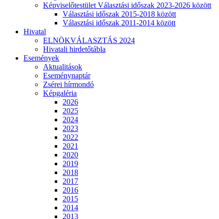
Képviselőtestület Választási időszak 2023-2026 között
Választási időszak 2015-2018 között
Választási időszak 2011-2014 között
Hivatal
ELNÖKVÁLASZTÁS 2024
Hivatali hirdetőtábla
Események
Aktualitások
Eseménynaptár
Zsérei hírmondó
Képgaléria
2026
2025
2024
2023
2022
2021
2020
2019
2018
2017
2016
2015
2014
2013