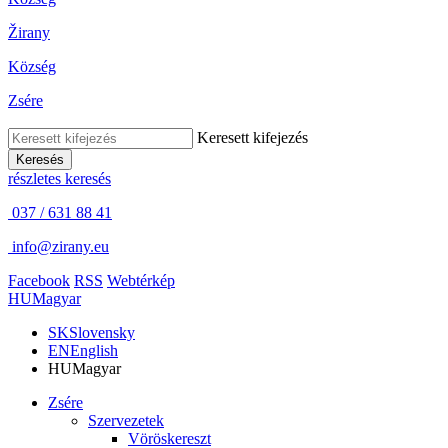
Žirany
Község
Zsére
Keresett kifejezés
Keresés
részletes keresés
037 / 631 88 41
info@zirany.eu
Facebook
RSS
Webtérkép
HU
Magyar
SK
Slovensky
EN
English
HU
Magyar
Zsére
Szervezetek
Vöröskereszt