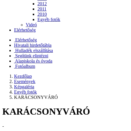
2012
2011
2010
Egyéb fotók
Videó
Elérhetőség
Elérhetőség
Hivatali hirdetőtábla
Hulladék elszállítása
Segítünk elintézni
Alapiskola és óvoda
Fotóalbum
Kezdőlap
Események
Képgaléria
Egyéb fotók
KARÁCSONYVÁRÓ
KARÁCSONYVÁRÓ
-