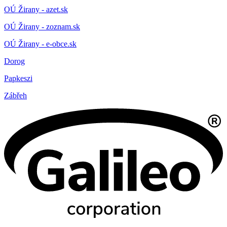
OÚ Žirany - azet.sk
OÚ Žirany - zoznam.sk
OÚ Žirany - e-obce.sk
Dorog
Papkeszi
Zábřeh