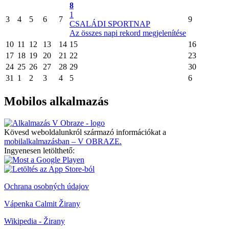
8
1
3
4
5
6
7
9
CSALÁDI SPORTNAP
Az összes napi rekord megjelenítése
10
11
12
13
14
15
16
17
18
19
20
21
22
23
24
25
26
27
28
29
30
31
1
2
3
4
5
6
Mobilos alkalmazás
Kövesd weboldalunkról származó információkat a
mobilalkalmazásban – V OBRAZE.
Ingyenesen letölthető:
Ochrana osobných údajov
Vápenka Calmit Žirany
Wikipedia - Žirany