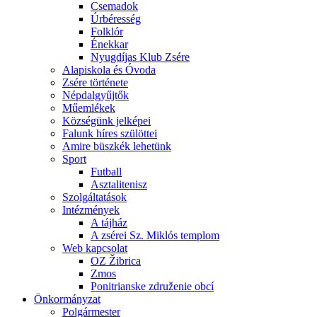
Csemadok
Úrbéresség
Folklór
Énekkar
Nyugdíjas Klub Zsére
Alapiskola és Óvoda
Zsére története
Népdalgyűjtők
Műemlékek
Községünk jelképei
Falunk híres szülöttei
Amire büszkék lehetünk
Sport
Futball
Asztalitenisz
Szolgáltatások
Intézmények
A tájház
A zsérei Sz. Miklós templom
Web kapcsolat
OZ Žibrica
Zmos
Ponitrianske združenie obcí
Önkormányzat
Polgármester