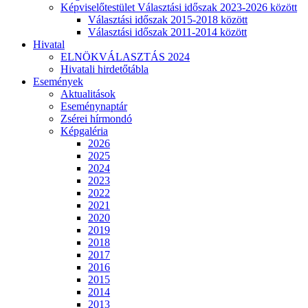
Képviselőtestület Választási időszak 2023-2026 között
Választási időszak 2015-2018 között
Választási időszak 2011-2014 között
Hivatal
ELNÖKVÁLASZTÁS 2024
Hivatali hirdetőtábla
Események
Aktualitások
Eseménynaptár
Zsérei hírmondó
Képgaléria
2026
2025
2024
2023
2022
2021
2020
2019
2018
2017
2016
2015
2014
2013