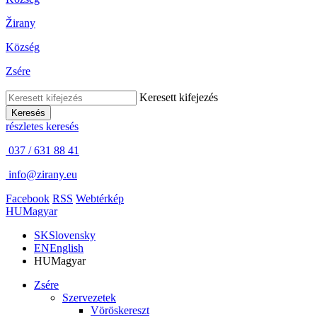
Žirany
Község
Zsére
Keresett kifejezés
Keresés
részletes keresés
037 / 631 88 41
info@zirany.eu
Facebook
RSS
Webtérkép
HU
Magyar
SK
Slovensky
EN
English
HU
Magyar
Zsére
Szervezetek
Vöröskereszt