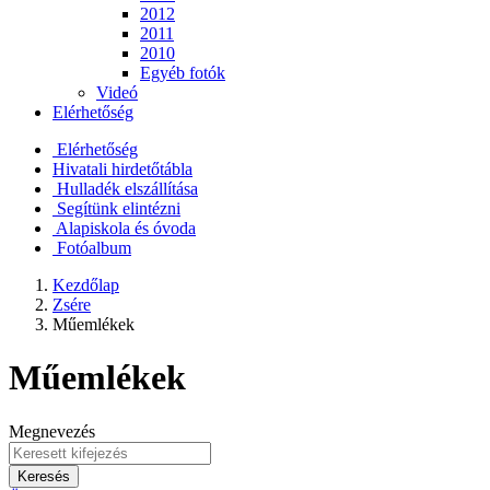
2012
2011
2010
Egyéb fotók
Videó
Elérhetőség
Elérhetőség
Hivatali hirdetőtábla
Hulladék elszállítása
Segítünk elintézni
Alapiskola és óvoda
Fotóalbum
Kezdőlap
Zsére
Műemlékek
Műemlékek
Megnevezés
Keresés