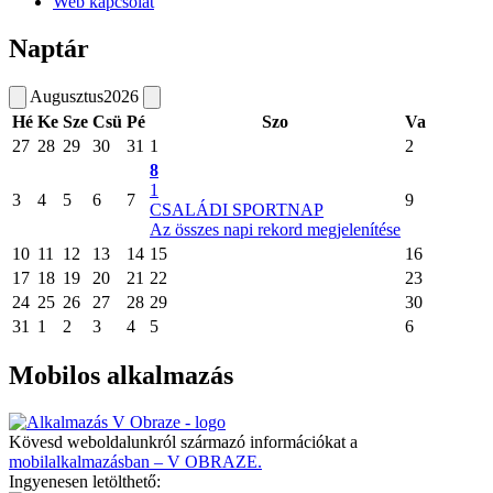
Web kapcsolat
Naptár
Augusztus
2026
Hé
Ke
Sze
Csü
Pé
Szo
Va
27
28
29
30
31
1
2
8
1
3
4
5
6
7
9
CSALÁDI SPORTNAP
Az összes napi rekord megjelenítése
10
11
12
13
14
15
16
17
18
19
20
21
22
23
24
25
26
27
28
29
30
31
1
2
3
4
5
6
Mobilos alkalmazás
Kövesd weboldalunkról származó információkat a
mobilalkalmazásban – V OBRAZE.
Ingyenesen letölthető: