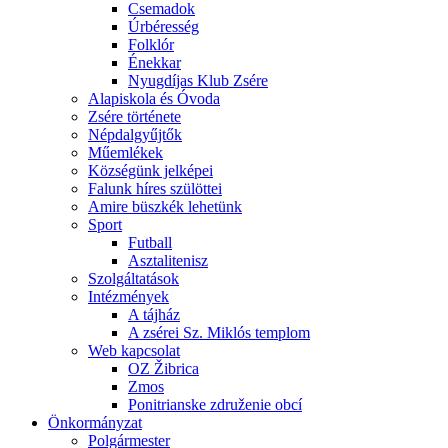
Csemadok
Úrbéresség
Folklór
Énekkar
Nyugdíjas Klub Zsére
Alapiskola és Óvoda
Zsére története
Népdalgyűjtők
Műemlékek
Községünk jelképei
Falunk híres szülöttei
Amire büszkék lehetünk
Sport
Futball
Asztalitenisz
Szolgáltatások
Intézmények
A tájház
A zsérei Sz. Miklós templom
Web kapcsolat
OZ Žibrica
Zmos
Ponitrianske združenie obcí
Önkormányzat
Polgármester