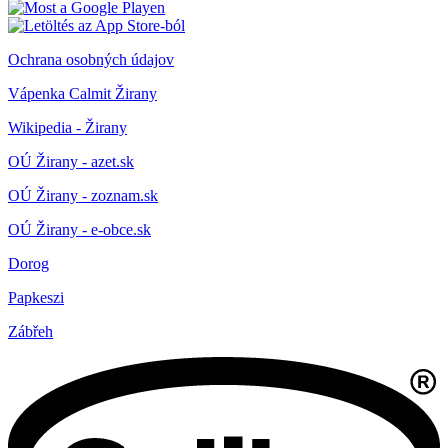
Ochrana osobných údajov
Vápenka Calmit Žirany
Wikipedia - Žirany
OÚ Žirany - azet.sk
OÚ Žirany - zoznam.sk
OÚ Žirany - e-obce.sk
Dorog
Papkeszi
Zábřeh