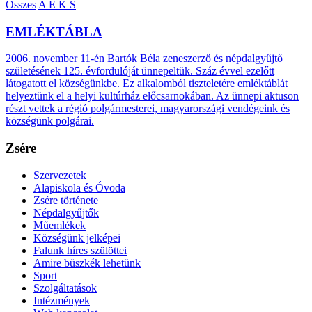
Összes
A
E
K
S
EMLÉKTÁBLA
2006. november 11-én Bartók Béla zeneszerző és népdalgyűjtő
születésének 125. évfordulóját ünnepeltük. Száz évvel ezelőtt
látogatott el községünkbe. Ez alkalomból tiszteletére emléktáblát
helyeztünk el a helyi kultúrház előcsarnokában. Az ünnepi aktuson
részt vettek a régió polgármesterei, magyarországi vendégeink és
községünk polgárai.
Zsére
Szervezetek
Alapiskola és Óvoda
Zsére története
Népdalgyűjtők
Műemlékek
Községünk jelképei
Falunk híres szülöttei
Amire büszkék lehetünk
Sport
Szolgáltatások
Intézmények