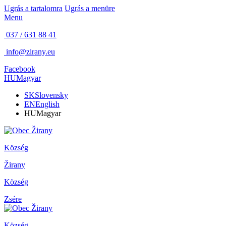
Ugrás a tartalomra
Ugrás a menüre
Menu
037 / 631 88 41
info@zirany.eu
Facebook
HU
Magyar
SK
Slovensky
EN
English
HU
Magyar
Község
Žirany
Község
Zsére
Község